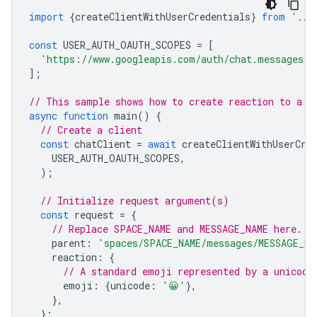
import
{
createClientWithUserCredentials
}
from
'./a
const
USER_AUTH_OAUTH_SCOPES
=
[
'https://www.googleapis.com/auth/chat.messages.r
];
// This sample shows how to create reaction to a m
async
function
main
()
{
// Create a client
const
chatClient
=
await
createClientWithUserCre
USER_AUTH_OAUTH_SCOPES
,
);
// Initialize request argument(s)
const
request
=
{
// Replace SPACE_NAME and MESSAGE_NAME here.
parent
:
'spaces/SPACE_NAME/messages/MESSAGE_NA
reaction
:
{
// A standard emoji represented by a unicode
emoji
:
{
unicode
:
'😀'
},
},
};