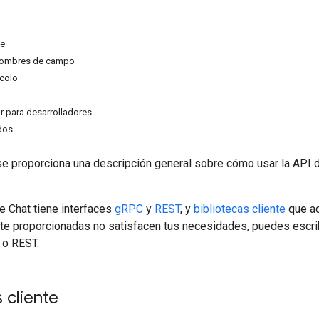
te
nombres de campo
ocolo
ar para desarrolladores
dos
 se proporciona una descripción general sobre cómo usar la API
e Chat tiene interfaces
gRPC
y
REST
, y
bibliotecas cliente
que ad
nte proporcionadas no satisfacen tus necesidades, puedes escrib
 o REST.
 cliente