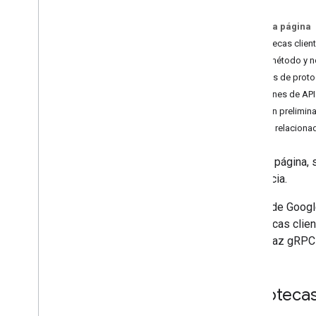
En esta página
Bibliotecas clien
Tipo, método y 
búferes de prot
Versiones de API
Versión prelimin
Temas relaciona
En esta página,
referencia.
La API de Googl
bibliotecas clie
la interfaz gRPC
Bibliotecas