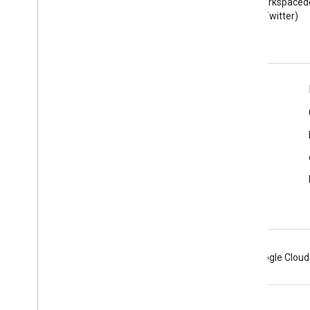
Lea el blog de Google
Sigue a @workspaced
Workspace Developers
X (Twitter)
Google Workspace for Developers
Descripción general de la plataforma
Productos para desarrolladores
Notas de la versión
Asistencia para desarrolladores
Condiciones del Servicio
Android
Chrome
Firebase
Google Cloud