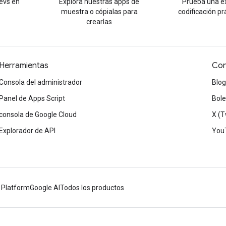
evs en
Explora nuestras apps de
Prueba una e
muestra o cópialas para
codificación pr
crearlas
Herramientas
Con
Consola del administrador
Blog
Panel de Apps Script
Bole
consola de Google Cloud
X (T
Explorador de API
You
 Platform
Google AI
Todos los productos