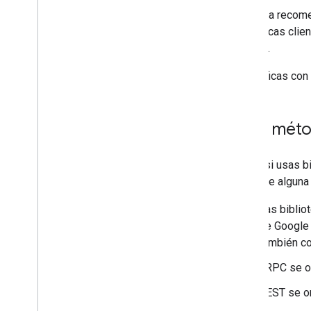
La forma recome
bibliotecas clie
Node.js.
Si codificas con
Tipo
,
méto
Según si usas bi
varían de alguna
Las biblio
de Google 
también c
gRPC se or
REST se or