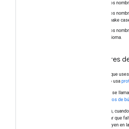
Los nombr
Los nombr
snake cas
Los nombre
idioma.
búferes d
Ya sea que uses 
servicio usa
pro
Cuando se llama
conocidos de bú
Además, cuando 
provocar que fa
se incluyen en l