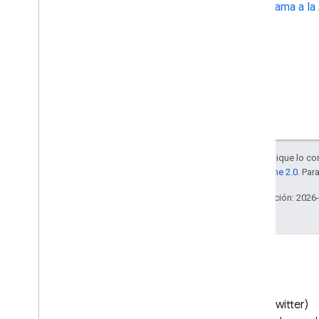
Llama a la
Salvo que se indique lo con
la
licencia Apache 2.0
. Par
Última actualización: 2026
Blog
X (Twitter)