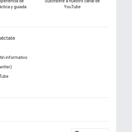
xperiencia de
Suscríbete a nuestro canal de
áctica y guiada
YouTube
éctate
tín informativo
witter)
Tube