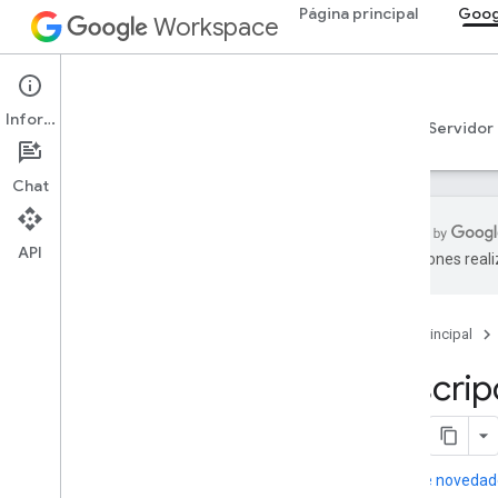
Página principal
Goog
Workspace
Google Chat
Información
Descripción general
Guías
Referencia
Servidor
Chat
API
traducciones real
Descripción general
Referencia de RPC
Página principal
Referencia de REST
Límites y cuotas
Descrip
Notas de novedad