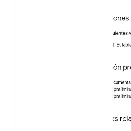
Versiones
Las siguientes v
v1
: Estable
Versión pr
En la documenta
versión prelimin
versión prelimin
Temas rel