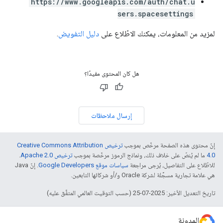
https://www.googleapis.com/auth/chat.u
sers.spacesettings
لمزيد من المعلومات، يمكنك الاطّلاع على
دليل التفويض
.
هل كان المحتوى مفيدًا؟
إرسال ملاحظات
إنّ محتوى هذه الصفحة مرخّص بموجب
ترخيص Creative Commons Attribution
4.0‏
ما لم يُنصّ على خلاف ذلك، ونماذج الرموز مرخّصة بموجب
ترخيص Apache 2.0‏
.
للاطّلاع على التفاصيل، يُرجى مراجعة
سياسات موقع Google Developers‏
. إنّ Java
هي علامة تجارية مسجَّلة لشركة Oracle و/أو شركائها التابعين.
تاريخ التعديل الأخير: 2025-07-25 (حسب التوقيت العالمي المتفَّق عليه)
المدونة