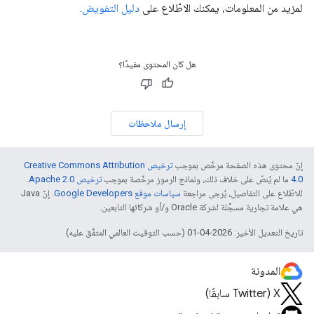
لمزيد من المعلومات، يمكنك الاطّلاع على
دليل التفويض
.
هل كان المحتوى مفيدًا؟
إرسال ملاحظات
إنّ محتوى هذه الصفحة مرخّص بموجب
ترخيص Creative Commons Attribution
4.0‏
ما لم يُنصّ على خلاف ذلك، ونماذج الرموز مرخّصة بموجب
ترخيص Apache 2.0‏
.
للاطّلاع على التفاصيل، يُرجى مراجعة
سياسات موقع Google Developers‏
. إنّ Java
هي علامة تجارية مسجَّلة لشركة Oracle و/أو شركائها التابعين.
تاريخ التعديل الأخير: 2026-04-01 (حسب التوقيت العالمي المتفَّق عليه)
المدونة
‫X ‏(Twitter سابقًا)