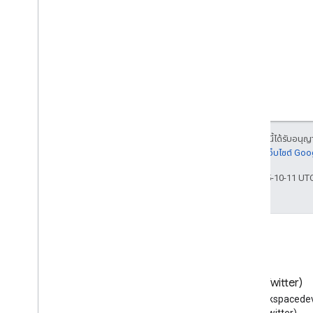
อีโมจิ
กิจกรรม
ประเภทกิจกรรม
แอปโฮสต์
Section
Item
ผู้ใช้
ขีดจำกัดและโควต้า
เนื้อหาของหน้าเว็บนี้ได้รับอนุ
ละเอียดที่
นโยบายเว็บไซต์ Go
อัปเดตล่าสุด 2025-10-11 UT
บล็อก
X (Twitter)
อ่านบล็อกของนักพัฒนาซอฟต์แวร์
ติดตาม @workspacedev