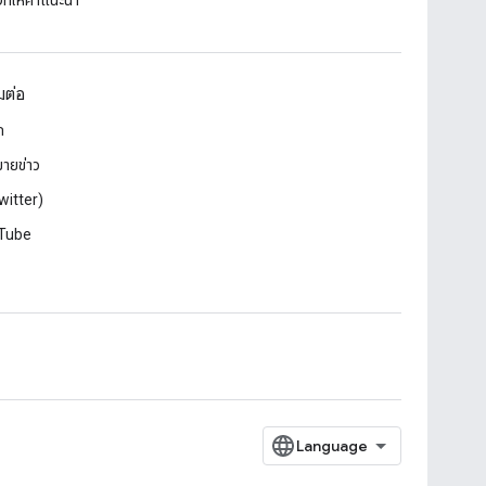
ี่ให้คําแนะนํา
อมต่อ
ก
ายข่าว
witter)
Tube