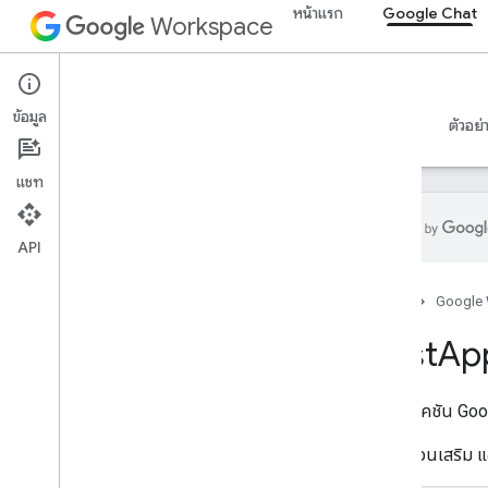
หน้าแรก
Google Chat
Workspace
Google Chat
ข้อมูล
ภาพรวม
คำแนะนำ
ข้อมูลอ้างอิง
เซิร์ฟเวอร์ MCP
ตัวอย่
แชท
API
ภาพรวม
หน้าแรก
Google
การอ้างอิง RPC
ข้อมูลอ้างอิง REST
Host
Ap
ภาพรวม
ทรัพยากรของ REST
แอปพลิเคชัน Goo
custom
Emojis
สื่อ
สำหรับส่วนเสริม 
Space