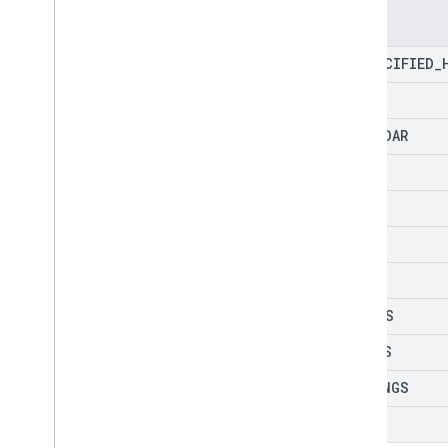
สมาชิกพื้นที่ทํางาน
Enum
spaces
.
message
Pins
UNSPECIFIED
_
ข้อความพื้นที่
การเว้นวรรคข้อความ
GMAIL
Spaces
.
messages
.
reactions
CALENDAR
spaces
.
space
Events
users
.
availability
DRIVE
users
.
sections
DEMO
users
.
sections
.
items
users
.
spaces
DOCS
users
.
spaces
.
space
Notification
Setting
MEET
users
.
spaces
.
threads
SHEETS
ประเภท
SLIDES
App
Command
Type
รายการแอปของ Chat
App
DRAWINGS
ประเภทเหตุการณ์ในกล่องโต้ตอบ
CHAT
การอ้างอิงข้อมูล