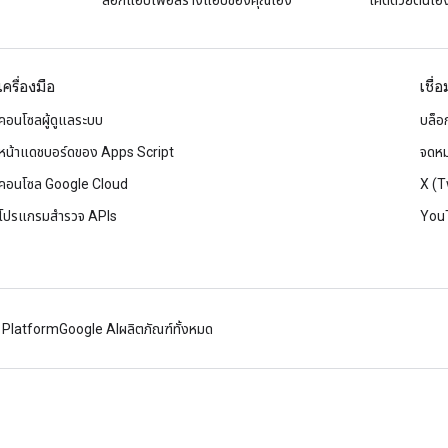
ลอกแอปเพื่อสร้างแอปของคุณเอง
โค้ดด้วยตนเองท
เครื่องมือ
เชื่
คอนโซลผู้ดูแลระบบ
บล็อ
หน้าแดชบอร์ดของ Apps Script
จดหม
คอนโซล Google Cloud
X (T
โปรแกรมสำรวจ APIs
You
 Platform
Google AI
ผลิตภัณฑ์ทั้งหมด