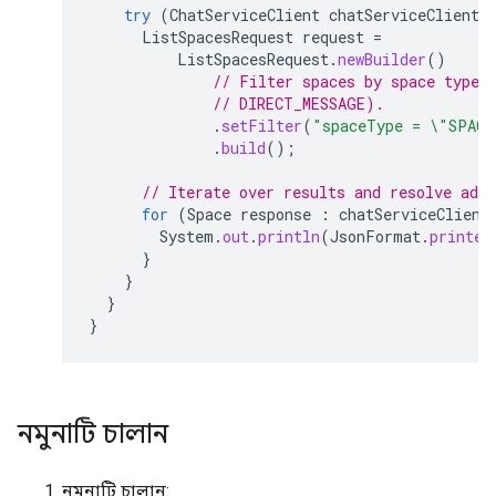
try
(
ChatServiceClient
chatServiceClient
ListSpacesRequest
request
=
ListSpacesRequest
.
newBuilder
()
// Filter spaces by space type 
// DIRECT_MESSAGE).
.
setFilter
(
"spaceType = \"SPACE
.
build
();
// Iterate over results and resolve add
for
(
Space
response
:
chatServiceClient
System
.
out
.
println
(
JsonFormat
.
printer
}
}
}
}
নমুনাটি চালান
নমুনাটি চালান: