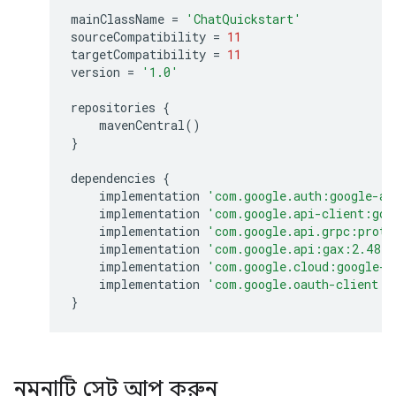
mainClassName
=
'ChatQuickstart'
sourceCompatibility
=
11
targetCompatibility
=
11
version
=
'1.0'
repositories
{
mavenCentral
()
}
dependencies
{
implementation
'com.google.auth:google-au
implementation
'com.google.api-client:goo
implementation
'com.google.api.grpc:proto
implementation
'com.google.api:gax:2.48.1
implementation
'com.google.cloud:google-c
implementation
'com.google.oauth-client:g
}
নমুনাটি সেট আপ করুন