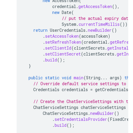
new
AccessToken
(
credential
.
getAccessToken
(),
new
Date
(
// put the actual expiry date 
System
.
currentTimeMillis
()));
return
UserCredentials
.
newBuilder
()
.
setAccessToken
(
accessToken
)
.
setRefreshToken
(
credential
.
getRefres
.
setClientId
(
clientSecrets
.
getInstall
.
setClientSecret
(
clientSecrets
.
getIns
.
build
();
}
public
static
void
main
(
String
...
args
)
thr
// Override default service settings to s
Credentials
credentials
=
getCredentials
(
// Create the ChatServiceSettings with the
ChatServiceSettings
chatServiceSettings
=
ChatServiceSettings
.
newBuilder
()
.
setCredentialsProvider
(
FixedCred
.
build
();