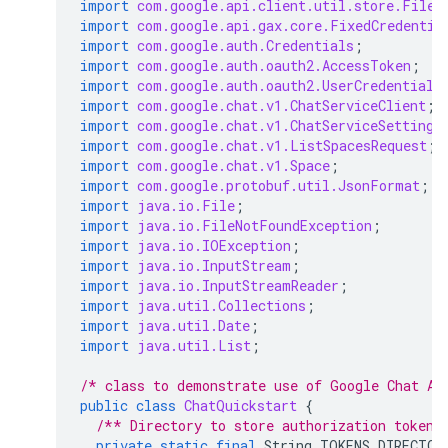
import
com.google.api.client.util.store.FileD
import
com.google.api.gax.core.FixedCredentia
import
com.google.auth.Credentials
;
import
com.google.auth.oauth2.AccessToken
;
import
com.google.auth.oauth2.UserCredentials
import
com.google.chat.v1.ChatServiceClient
;
import
com.google.chat.v1.ChatServiceSettings
import
com.google.chat.v1.ListSpacesRequest
;
import
com.google.chat.v1.Space
;
import
com.google.protobuf.util.JsonFormat
;
import
java.io.File
;
import
java.io.FileNotFoundException
;
import
java.io.IOException
;
import
java.io.InputStream
;
import
java.io.InputStreamReader
;
import
java.util.Collections
;
import
java.util.Date
;
import
java.util.List
;
/* class to demonstrate use of Google Chat AP
public
class
ChatQuickstart
{
/** Directory to store authorization tokens
private
static
final
String
TOKENS_DIRECTOR