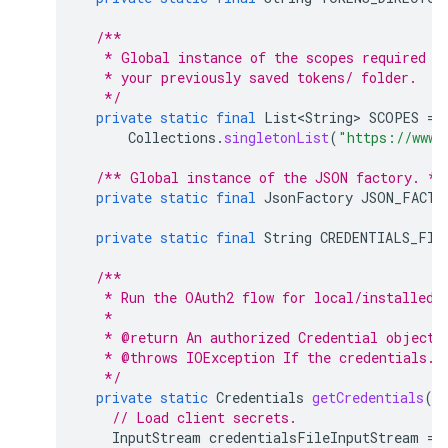
/**
   * Global instance of the scopes required b
   * your previously saved tokens/ folder.
   */
private
static
final
List<String>
SCOPES
=
Collections
.
singletonList
(
"https://www.
/** Global instance of the JSON factory. */
private
static
final
JsonFactory
JSON_FACTO
private
static
final
String
CREDENTIALS_FIL
/**
   * Run the OAuth2 flow for local/installed 
   *
   * @return An authorized Credential object.
   * @throws IOException If the credentials.j
   */
private
static
Credentials
getCredentials
()
// Load client secrets.
InputStream
credentialsFileInputStream
=