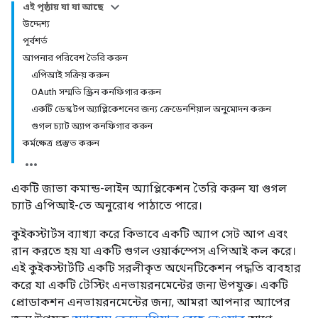
এই পৃষ্ঠায় যা যা আছে
উদ্দেশ্য
পূর্বশর্ত
আপনার পরিবেশ তৈরি করুন
এপিআই সক্রিয় করুন
OAuth সম্মতি স্ক্রিন কনফিগার করুন
একটি ডেস্কটপ অ্যাপ্লিকেশনের জন্য ক্রেডেনশিয়াল অনুমোদন করুন
গুগল চ্যাট অ্যাপ কনফিগার করুন
কর্মক্ষেত্র প্রস্তুত করুন
একটি জাভা কমান্ড-লাইন অ্যাপ্লিকেশন তৈরি করুন যা গুগল
চ্যাট এপিআই-তে অনুরোধ পাঠাতে পারে।
কুইকস্টার্টস ব্যাখ্যা করে কিভাবে একটি অ্যাপ সেট আপ এবং
রান করতে হয় যা একটি গুগল ওয়ার্কস্পেস এপিআই কল করে।
এই কুইকস্টার্টটি একটি সরলীকৃত অথেনটিকেশন পদ্ধতি ব্যবহার
করে যা একটি টেস্টিং এনভায়রনমেন্টের জন্য উপযুক্ত। একটি
প্রোডাকশন এনভায়রনমেন্টের জন্য, আমরা আপনার অ্যাপের