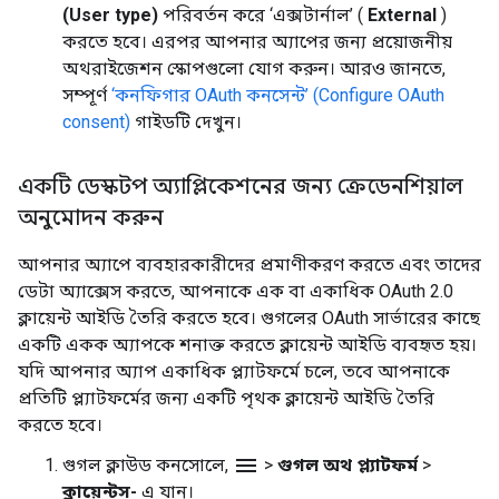
(User type)
পরিবর্তন করে ‘এক্সটার্নাল’ (
External
)
করতে হবে। এরপর আপনার অ্যাপের জন্য প্রয়োজনীয়
অথরাইজেশন স্কোপগুলো যোগ করুন। আরও জানতে,
সম্পূর্ণ
‘কনফিগার OAuth কনসেন্ট’ (Configure OAuth
consent)
গাইডটি দেখুন।
একটি ডেস্কটপ অ্যাপ্লিকেশনের জন্য ক্রেডেনশিয়াল
অনুমোদন করুন
আপনার অ্যাপে ব্যবহারকারীদের প্রমাণীকরণ করতে এবং তাদের
ডেটা অ্যাক্সেস করতে, আপনাকে এক বা একাধিক OAuth 2.0
ক্লায়েন্ট আইডি তৈরি করতে হবে। গুগলের OAuth সার্ভারের কাছে
একটি একক অ্যাপকে শনাক্ত করতে ক্লায়েন্ট আইডি ব্যবহৃত হয়।
যদি আপনার অ্যাপ একাধিক প্ল্যাটফর্মে চলে, তবে আপনাকে
প্রতিটি প্ল্যাটফর্মের জন্য একটি পৃথক ক্লায়েন্ট আইডি তৈরি
করতে হবে।
menu
গুগল ক্লাউড কনসোলে,
>
গুগল অথ প্ল্যাটফর্ম
>
ক্লায়েন্টস-
এ যান।