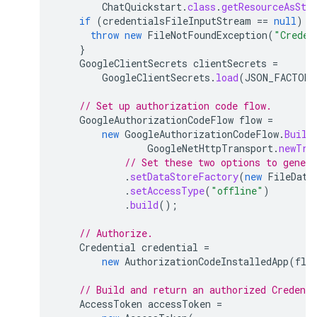
ChatQuickstart
.
class
.
getResourceAsStr
if
(
credentialsFileInputStream
==
null
)
{
throw
new
FileNotFoundException
(
"Creden
}
GoogleClientSecrets
clientSecrets
=
GoogleClientSecrets
.
load
(
JSON_FACTORY
// Set up authorization code flow.
GoogleAuthorizationCodeFlow
flow
=
new
GoogleAuthorizationCodeFlow
.
Build
GoogleNetHttpTransport
.
newTru
// Set these two options to genera
.
setDataStoreFactory
(
new
FileData
.
setAccessType
(
"offline"
)
.
build
();
// Authorize.
Credential
credential
=
new
AuthorizationCodeInstalledApp
(
flo
// Build and return an authorized Credent
AccessToken
accessToken
=