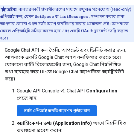
দ্রষ্টব্য:
ব্যবহারকারী প্রমাণীকরণের মাধ্যমে শুধুমাত্র পঠনযোগ্য (read-only)
এপিআই কল, যেমন
GetSpace
বা
ListMessages
, সম্পাদন করার জন্য
আপনার কোনো গুগল চ্যাট অ্যাপ কনফিগার করার প্রয়োজন নেই। আপনাকে
কেবল এপিআইটি সক্রিয় করতে হবে এবং একটি OAuth ক্লায়েন্ট তৈরি করতে
হবে।
Google Chat API কল তৈরি, আপডেট এবং ডিলিট করার জন্য,
আপনাকে একটি Google Chat অ্যাপ কনফিগার করতে হবে।
যেকোনো রাইট রিকোয়েস্টের জন্য, Google Chat নিম্নলিখিত
তথ্য ব্যবহার করে UI-তে Google Chat অ্যাপটিকে অ্যাট্রিবিউট
করে।
Google API Console-এ, Chat API
Configuration
পেজে যান:
চ্যাট এপিআই কনফিগারেশন পৃষ্ঠায় যান
অ্যাপ্লিকেশন তথ্য (Application info)
অংশে নিম্নলিখিত
তথ্যগুলো প্রবেশ করান: