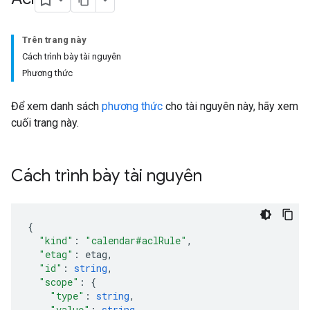
Trên trang này
Cách trình bày tài nguyên
Phương thức
Để xem danh sách
phương thức
cho tài nguyên này, hãy xem
cuối trang này.
Cách trình bày tài nguyên
"kind"
:
"calendar#aclRule"
,
"etag"
:
etag
,
"id"
:
string
,
"scope"
:
"type"
:
string
,
"value"
:
string