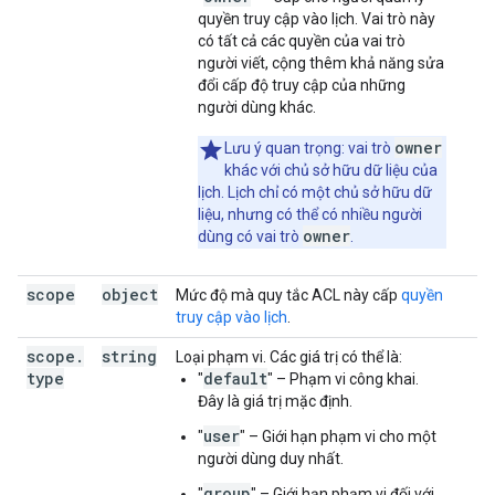
quyền truy cập vào lịch. Vai trò này
có tất cả các quyền của vai trò
người viết, cộng thêm khả năng sửa
đổi cấp độ truy cập của những
người dùng khác.
owner
Lưu ý quan trọng: vai trò
khác với chủ sở hữu dữ liệu của
lịch. Lịch chỉ có một chủ sở hữu dữ
liệu, nhưng có thể có nhiều người
owner
dùng có vai trò
.
scope
object
Mức độ mà quy tắc ACL này cấp
quyền
truy cập vào lịch
.
scope
.
string
Loại phạm vi. Các giá trị có thể là:
type
default
"
" – Phạm vi công khai.
Đây là giá trị mặc định.
user
"
" – Giới hạn phạm vi cho một
người dùng duy nhất.
group
"
" – Giới hạn phạm vi đối với