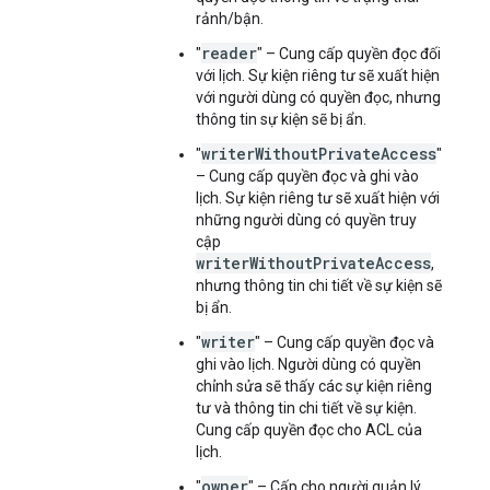
rảnh/bận.
reader
"
" – Cung cấp quyền đọc đối
với lịch. Sự kiện riêng tư sẽ xuất hiện
với người dùng có quyền đọc, nhưng
thông tin sự kiện sẽ bị ẩn.
writerWithoutPrivateAccess
"
"
– Cung cấp quyền đọc và ghi vào
lịch. Sự kiện riêng tư sẽ xuất hiện với
những người dùng có quyền truy
cập
writerWithoutPrivateAccess
,
nhưng thông tin chi tiết về sự kiện sẽ
bị ẩn.
writer
"
" – Cung cấp quyền đọc và
ghi vào lịch. Người dùng có quyền
chỉnh sửa sẽ thấy các sự kiện riêng
tư và thông tin chi tiết về sự kiện.
Cung cấp quyền đọc cho ACL của
lịch.
owner
"
" – Cấp cho người quản lý