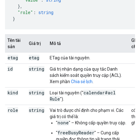
}
,
"role"
:
string
}
Tên tài
Ghi
Giá trị
Mô tả
sản
chú
etag
etag
ETag của tài nguyên.
id
string
Giá trị nhận dạng của quy tắc Danh
sách kiểm soát quyền truy cập (ACL).
Xem phần
Chia sẻ lịch
.
kind
string
calendar#acl
Loại tài nguyên ("
Rule
").
role
string
Vai trò được chỉ định cho phạm vi. Các
có
giá trị có thể là:
thể
none
"
" – Không cấp quyền truy cập.
ghi
freeBusyReader
"
" – Cung cấp
quyền đọc thông tin về trạng thái