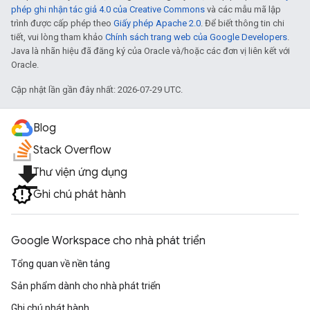
phép ghi nhận tác giả 4.0 của Creative Commons
và các mẫu mã lập
trình được cấp phép theo
Giấy phép Apache 2.0
. Để biết thông tin chi
tiết, vui lòng tham khảo
Chính sách trang web của Google Developers
.
Java là nhãn hiệu đã đăng ký của Oracle và/hoặc các đơn vị liên kết với
Oracle.
Cập nhật lần gần đây nhất: 2026-07-29 UTC.
Blog
Stack Overflow
file_download
Thư viện ứng dụng
Ghi chú phát hành
Google Workspace cho nhà phát triển
Tổng quan về nền tảng
Sản phẩm dành cho nhà phát triển
Ghi chú phát hành