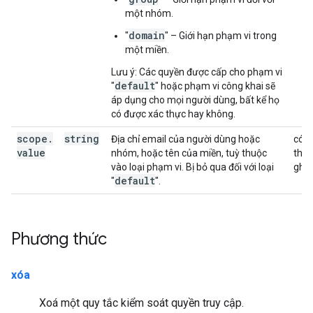
một nhóm.
domain
"
" – Giới hạn phạm vi trong
một miền.
Lưu ý: Các quyền được cấp cho phạm vi
default
"
" hoặc phạm vi công khai sẽ
áp dụng cho mọi người dùng, bất kể họ
có được xác thực hay không.
scope
.
string
Địa chỉ email của người dùng hoặc
có
value
nhóm, hoặc tên của miền, tuỳ thuộc
thể
vào loại phạm vi. Bị bỏ qua đối với loại
ghi
default
"
".
Phương thức
xóa
Xoá một quy tắc kiểm soát quyền truy cập.