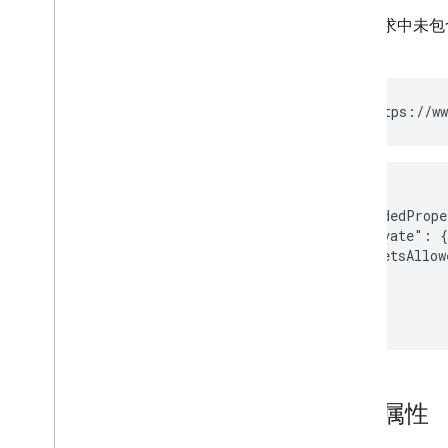
更新请求中未包含
属性：
PATCH https://ww
{

  "extendedPrope
    "private": {

      "petsAllow
    }

  }

搜索属性