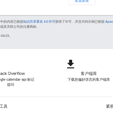
发送反馈
面中的内容已根据
知识共享署名 4.0 许可
获得了许可，并且代码示例已根据
Apac
le 和/或其关联公司的注册商标。
04-23。
file_download
tack Overflow
客户端库
gle-calendar-api 标记
下载您偏好语言的客户端库
提问
工具
紧