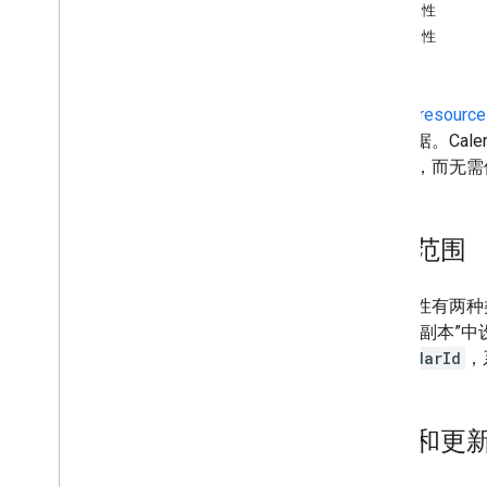
了解 Calendar API
删除属性
使用 Calendar API
搜索属性
创建活动
限制
周期性活动
事件类型
Events resourc
管理专注时间、不在办公室和工作地
他元数据。Cal
点活动
的数据，而无需
标签
同步资源
获取推送通知
公开范围
获取版本化资源
扩展属性
扩展属性有两种
分页
地活动“副本”
批处理请求
calendarId
，
提升性能
处理 API 错误
排查问题
添加和更
Cal
DAV API