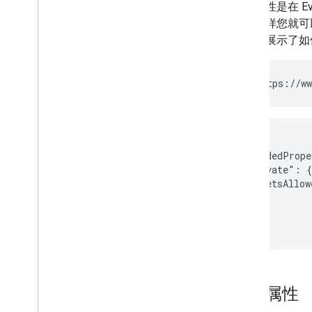
概览
扩展属性是在 E
因为这样您就可
扩展和自动化
下示例展示了如
插件
Apps Script
PATCH https://ww
{

  "extendedPrope
    "private": {

      "petsAllow
    }

  }

删除属性