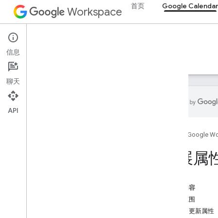
首页
Google Calenda
Workspace
Google Calendar
信息
概览
指南
参考文档
MCP 服务器
支持
聊天
API
开始使用
首页
Google W
Calendar API 概览
开始使用 Google Workspace
扩展属
配置 OAuth 权限请求
选择范围
本页内容
Calendar API
公开范围
快速入门
添加和更新属性