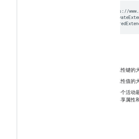
GET https://www.
    ?privateExte
    &sharedExten
限制
属性键的大
属性值的大
一个活动最
共享属性