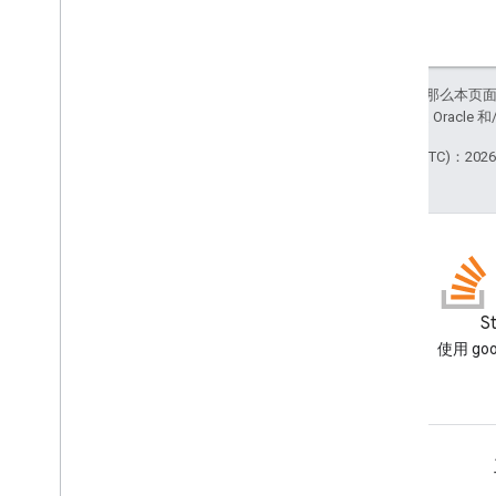
如未另行说明，那么本页
站政策
。Java 是 Orac
最后更新时间 (UTC)：2026-
博客
S
阅读 Google Workspace 开发
使用 goo
者博客
面向开发者的 Google Workspace