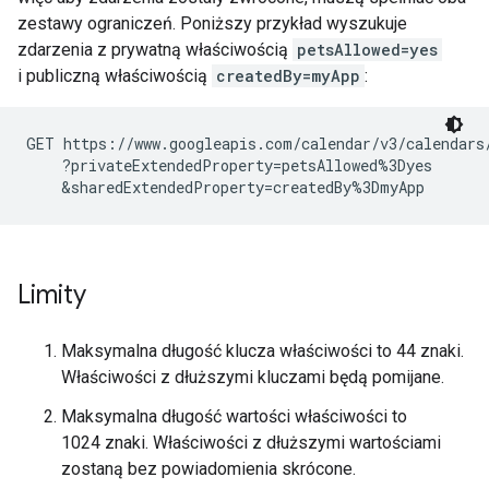
zestawy ograniczeń. Poniższy przykład wyszukuje
zdarzenia z prywatną właściwością
petsAllowed=yes
i publiczną właściwością
createdBy=myApp
:
GET https://www.googleapis.com/calendar/v3/calendars
    ?privateExtendedProperty=petsAllowed%3Dyes

    &sharedExtendedProperty=createdBy%3DmyApp
Limity
Maksymalna długość klucza właściwości to 44 znaki.
Właściwości z dłuższymi kluczami będą pomijane.
Maksymalna długość wartości właściwości to
1024 znaki. Właściwości z dłuższymi wartościami
zostaną bez powiadomienia skrócone.