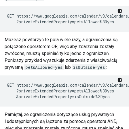
GET https://www.googleapis.com/calendar/v3/calendars
    ?privateExtendedProperty=petsAllowed%3Dyes
Możesz powtórzyć te pola wiele razy, a ograniczenia są
połączone operatorem OR, więc aby zdarzenia zostały
zwrócone, muszą spełniać tylko jedno z ograniczeń.
Poniższy przykład wyszukuje zdarzenia z właściwością
prywatną
petsAllowed=yes
lub
isOutside=yes
:
GET https://www.googleapis.com/calendar/v3/calendars
    ?privateExtendedProperty=petsAllowed%3Dyes

    &privateExtendedProperty=isOutside%3Dyes
Pamiętaj, że ograniczenia dotyczące usług prywatnych
i udostępnionych są łączone za pomocą operatora AND,
więc aby zdarzenia zostały zwrócone, muszą spełniać oba