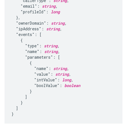
    "callerType": 
string
,

    "email": 
string
,

    "profileId": 
long
  },

  "ownerDomain": 
string
,

  "ipAddress": 
string
,

  "events": [

    {

      "type": 
string
,

      "name": 
string
,

      "parameters": [

        {

          "name": 
string
,

          "value": 
string
,

          "intValue": 
long
,

          "boolValue": 
boolean
        }

      ]

    }

  ]
