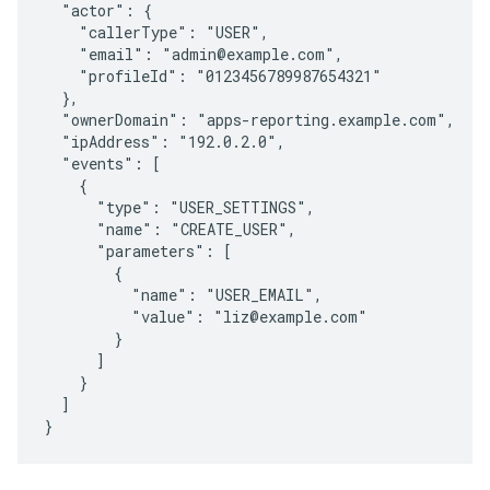
  "actor": {

    "callerType": "USER",

    "email": "admin@example.com",

    "profileId": "0123456789987654321"

  },

  "ownerDomain": "apps-reporting.example.com",

  "ipAddress": "192.0.2.0",

  "events": [

    {

      "type": "USER_SETTINGS",

      "name": "CREATE_USER",

      "parameters": [

        {

          "name": "USER_EMAIL",

          "value": "liz@example.com"

        }

      ]

    }

  ]

}