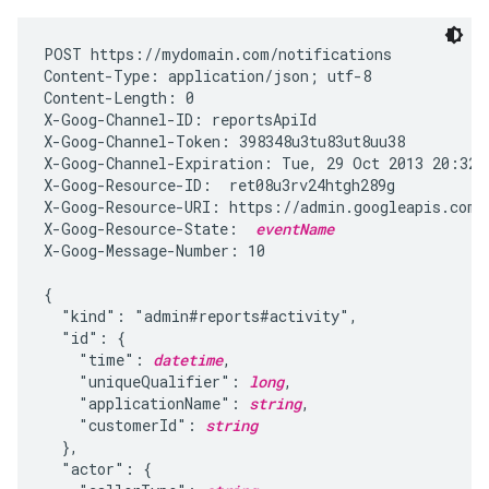
POST https://mydomain.com/notifications

Content-Type: application/json; utf-8

Content-Length: 0

X-Goog-Channel-ID: reportsApiId

X-Goog-Channel-Token: 398348u3tu83ut8uu38

X-Goog-Channel-Expiration: Tue, 29 Oct 2013 20:32:0
X-Goog-Resource-ID:  ret08u3rv24htgh289g

X-Goog-Resource-URI: https://admin.googleapis.com/
X-Goog-Resource-State:  
eventName
X-Goog-Message-Number: 10

{

  "kind": "admin#reports#activity",

  "id": {

    "time": 
datetime
,

    "uniqueQualifier": 
long
,

    "applicationName": 
string
,

    "customerId": 
string
  },

  "actor": {
