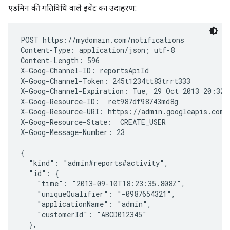
एडमिन की गतिविधि वाले इवेंट का उदाहरण:
POST https://mydomain.com/notifications

Content-Type: application/json; utf-8

Content-Length: 596

X-Goog-Channel-ID: reportsApiId

X-Goog-Channel-Token: 245t1234tt83trrt333

X-Goog-Channel-Expiration: Tue, 29 Oct 2013 20:32:0
X-Goog-Resource-ID:  ret987df98743md8g

X-Goog-Resource-URI: https://admin.googleapis.com/
X-Goog-Resource-State:  CREATE_USER

X-Goog-Message-Number: 23

{

  "kind": "admin#reports#activity",

  "id": {

    "time": "2013-09-10T18:23:35.808Z",

    "uniqueQualifier": "-0987654321",

    "applicationName": "admin",

    "customerId": "ABCD012345"

  },
