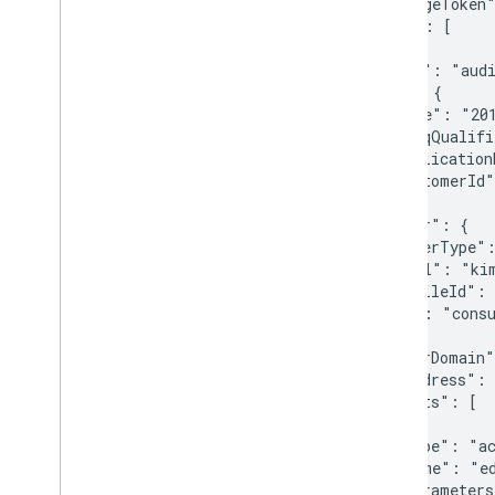
 "nextPageToken
 "items": [

  {

   "kind": "audi
   "id": {

    "time": "201
    "uniqQualif
    "application
    "customerId"
   },

   "actor": {

   "callerType":
   "email": "kim
   "profileId":
   "key": "
cons
   },

   "ownerDomain
   "ipAddress":
   "events": [

    {

     "type": "ac
     "name": "ed
     "parameters