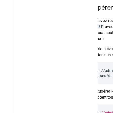
Récupérer
Vous pouvez récu
HTTP
GET
avec 
lequel vous sou
utilisateurs.
L'exemple suiva
Pour obtenir un 
GET https://admi
Pour récupérer l
qui affectent to
GET
https
:
//adm