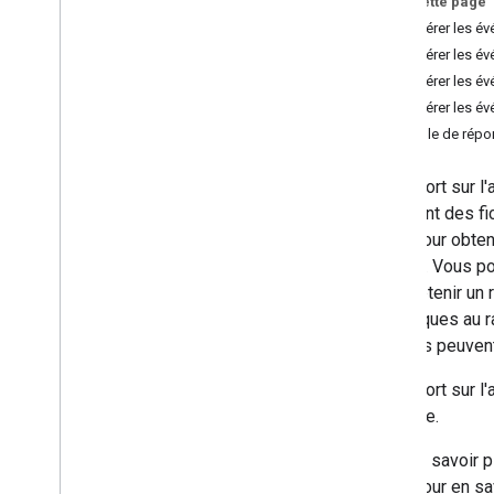
Sur cette page
API Contact Delegation
Récupérer les é
API Groups Settings
Récupérer les év
API Groups Migration
Récupérer les év
API People
Récupérer les év
Exemple de rép
Audits
,
utilisation et sécurité
API Reports
Le rapport sur l'
Aperçu
partagent des fi
Choisir des niveaux d'accès
Drive pour obten
Guides de démarrage rapide
donnée. Vous pou
Installer les bibliothèques clientes
Pour obtenir un 
Auditer l'activité
spécifiques au r
Admin
rapports peuvent
Appareils
Le rapport sur l
Drive
attribuée.
Connexion
Jetons OAuth
Pour en savoir p
Surveiller l'utilisation des
l'API
. Pour en s
applications