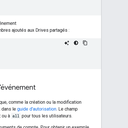
vénement
bres ajoutés aux Drives partagés :
d'événement
que, comme la création ou la modification
t dans le
guide d'autorisation
. Le champ
t ou à
all
pour tous les utilisateurs.
documents de compte. Pour obtenir un exemple