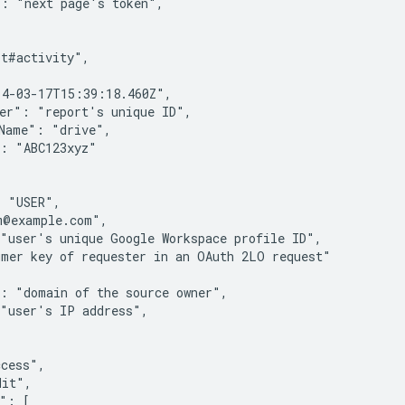
": "
next page's token
",

t#activity",

4-03-17T15:39:18.460Z",

ier": "
report's unique ID
",

Name": "drive",

: "ABC123xyz"

 "USER",

@example.com",

 "
user's unique Google Workspace profile ID
",

umer key of requester in an OAuth 2LO request
"

": "
domain of the source owner
",

 "
user's IP address
",

cess",

it",

": [
