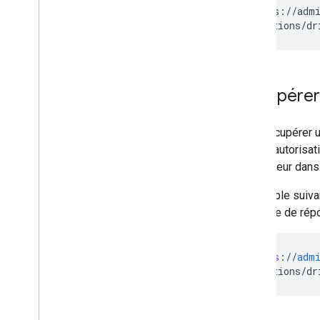
GET https://admi
Bonnes pratiques
Notifications push
Envoyer des requêtes groupées
Conseils sur l'amélioration des
performances
Récupérer 
Pour récupérer u
jeton d'autorisat
l'utilisateur dan
L'exemple suivan
exemple de répon
GET
https
:
//
adm
/
applications
/
dr