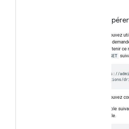
Envoyer des requêtes groupées
Notifications push
Récupérer
Résoudre les problèmes
d'authentification et d'autorisation
API Alert Center
Vous pouvez util
Email Audit API
pouvez demander 
Pour obtenir ce 
Domaines et licences
HTTP
GET
suiva
API Reseller
API Enterprise License Manager
API Admin Settings
GET https://admi
API Domain Shared Contacts
Navigateurs et imprimantes
Vous pouvez co
Chrome
API Chrome Printer Management
L'exemple suivan
API Chrome Enterprise Core
maximale.
API Chrome Browser Enrollment
Token