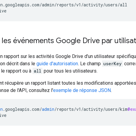
n.googleapis.com/admin/reports/v1/activity/users/all

les événements Google Drive par utilisa
n rapport sur les activités Google Drive d'un utilisateur spécifi
ion décrit dans le
guide d'autorisation
. Le champ
userKey
corres
s le rapport ou à
all
pour tous les utilisateurs.
t récupère un rapport listant toutes les modifications apportées p
se de l'API, consultez l'
exemple de réponse JSON
.
in
.
googleapis
.
com
/
admin
/
reports
/
v1
/
activity
/
users
/
kim
@ex
ive