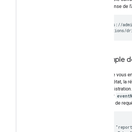
de réponse de l'
GET https://admi
Exemple d
Lorsque vous e
code d'état, la 
d'administration
plus sur
event
chaînes de requê
{

 "kind": "report