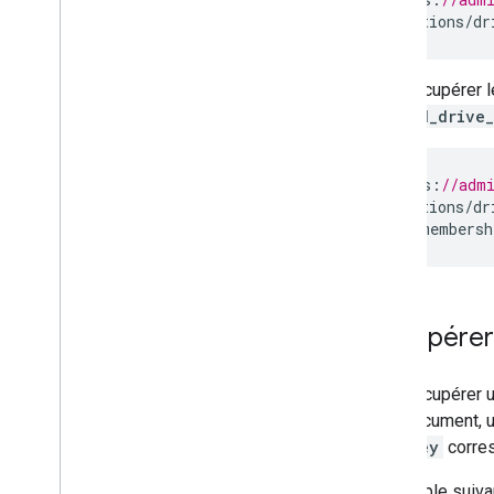
/
applications
/
dr
Pour récupérer 
shared_drive
GET
https
:
//adm
/
applications
/
dr
filters
=
membersh
Récupérer
Pour récupérer u
d'un document, 
userKey
corres
L'exemple suivan