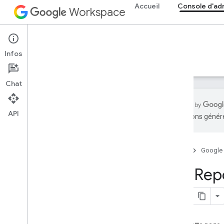
Accueil
Console d'ad
Workspace
Admin console
Infos
Aperçu
Guides
Référence
Assistance
Chat
API
traductions généré
Aperçu
Premiers pas
Accueil
Google
Configurer le consentement OAuth
API Repo
Structure de l'organisation et
ressources
API Directory
API Cloud Identity
API Data Transfer