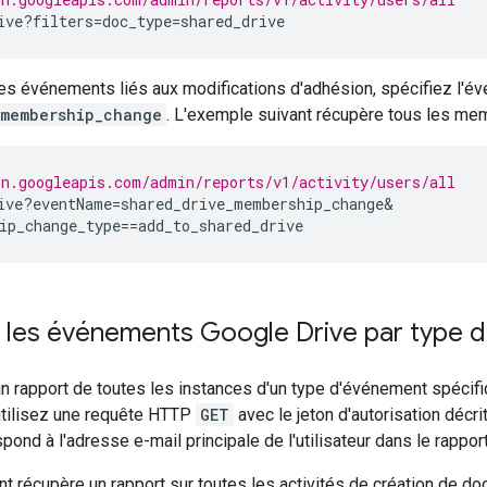
ive
?
filters
=
doc_type
=
shared_drive
les événements liés aux modifications d'adhésion, spécifiez l'é
_membership_change
. L'exemple suivant récupère tous les mem
in.googleapis.com/admin/reports/v1/activity/users/all
ive
?
eventName
=
shared_drive_membership_change
ip_change_type
==
add_to_shared_drive
 les événements Google Drive par type 
n rapport de toutes les instances d'un type d'événement spécifi
utilisez une requête HTTP
GET
avec le jeton d'autorisation décri
pond à l'adresse e-mail principale de l'utilisateur dans le rappor
t récupère un rapport sur toutes les activités de création de 