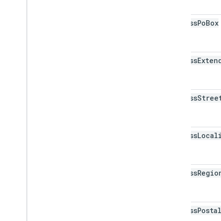
address
Po
Box
address
Exten
address
Stree
address
Local
address
Regio
address
Posta