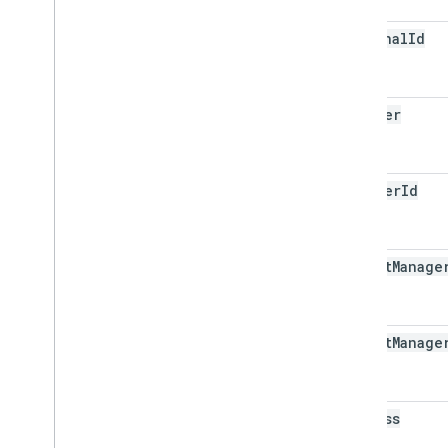
external
Id
manager
manager
Id
direct
Manage
direct
Manage
address