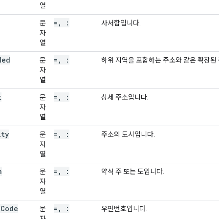
열
=
,
:
문
사서함입니다.
자
열
ded
=
,
:
문
하위 지역을 포함하는 주소와 같은 확장된
자
열
t
=
,
:
문
상세 주소입니다.
자
열
ity
=
,
:
문
주소의 도시입니다.
자
열
n
=
,
:
문
약식 주 또는 도입니다.
자
열
l
Code
=
,
:
문
우편번호입니다.
자