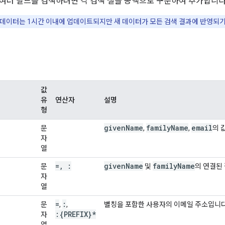
여러 필드를 검색하려면 각 검색 절을 공백으로 구분하여 추가합니다
데이터는 1시간 이내에 업데이트되지만 새 데이터가 모든 검색 결과에 반영되기까
값
유
연산자
설명
형
given
Name
family
Name
email
문
,
,
의 
자
열
=
,
:
given
Name
family
Name
문
및
의 연결된
자
열
=
:
문
,
,
별칭을 포함한 사용자의 이메일 주소입니다
:{PREFIX}*
자
열