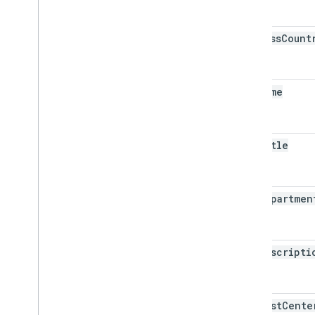
address
Count
org
Name
org
Title
org
Departmen
org
Descripti
org
Cost
Cente