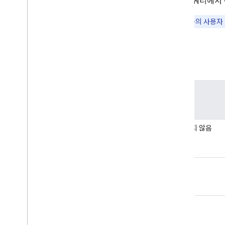
하나의 쿼리에서 
감사
,
사용 및 보안
Reports API
참고:
대부분의 사용자 
Alert Center API
Email Audit API
필드
도메인 및 라이선스
Reseller API
Enterprise License Manager API
필드
Admin Settings API
Domain Shared Contacts API
지정되지 않음
Chrome 브라우저 및 프린터
Chrome 프린터 관리 API
Chrome Enterprise Core API
name
Chrome 브라우저 등록 토큰 API
권장사항
email
푸시 알림
일괄 요청 전송