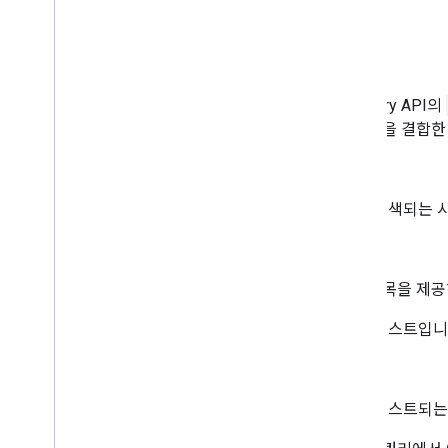
범위 선택
값 유형
빠른 시작
연산자
클라이언트 라이브러리 설치
예
기기 및 브라우저 관리
그룹 및 회원 관리
Directory API의
집 관리
검색 절을 결합
사용자 및 별칭 관리
필드
사용자 계정
사용자 별칭
검색되는 사
맞춤 사용자 입력란
사용자 검색
연산자
문제 해결
일치 항목을 제공
Cloud ID API
Data Transfer API
테스트입니
Contact Delegation API
Groups Settings API
값
Groups Migration API
테스트되는 
People API