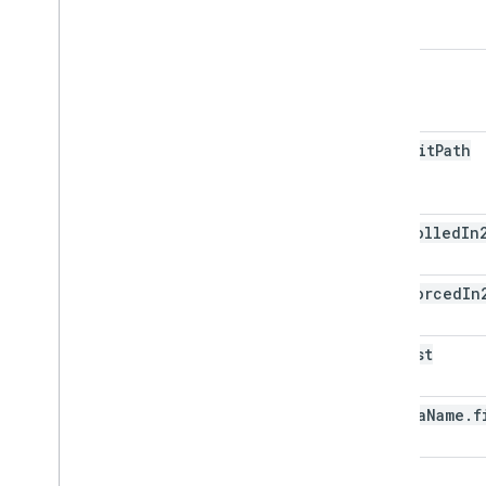
phone
org
Unit
Path
is
Enrolled
In
is
Enforced
In
is
Guest
schemaName.f