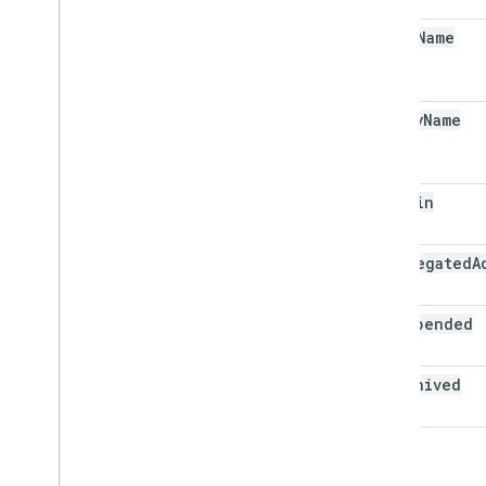
성능 팁
given
Name
family
Name
is
Admin
is
Delegated
A
is
Suspended
is
Archived
im