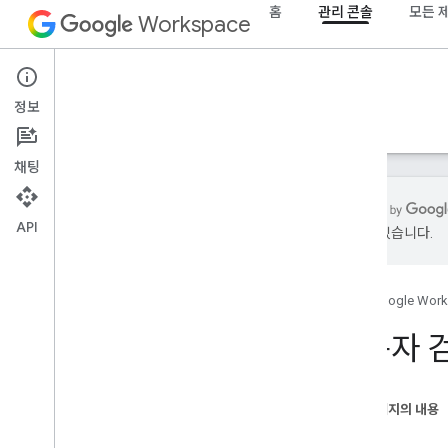
홈
관리 콘솔
모든 
Workspace
Admin console
정보
개요
가이드
참조
지원
채팅
API
있을 수 있습니다.
개요
시작하기
홈
Google Wor
OAuth 동의 구성
사용자 
조직 구조 및 리소스
Directory API
개요
이 페이지의 내용
기본 요건
필드