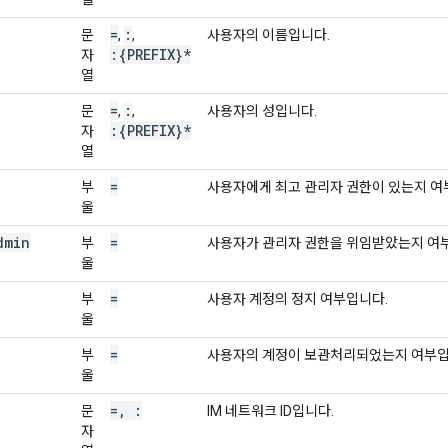
=
:
문
,
,
사용자의 이름입니다.
:{PREFIX}*
자
열
=
:
문
,
,
사용자의 성입니다.
:{PREFIX}*
자
열
=
부
사용자에게 최고 관리자 권한이 있는지 여
울
dmin
=
부
사용자가 관리자 권한을 위임받았는지 여
울
=
부
사용자 계정의 정지 여부입니다.
울
=
부
사용자의 계정이 보관처리되었는지 여부입
울
=
,
:
문
IM 네트워크 ID입니다.
자