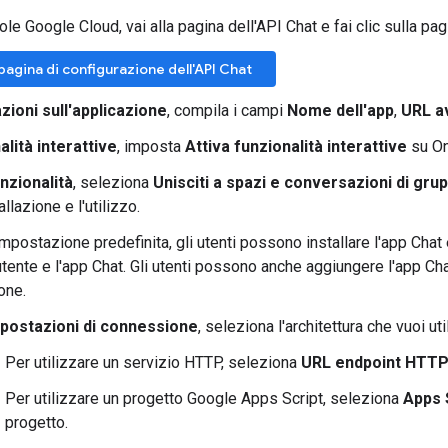
le Google Cloud, vai alla pagina dell'API Chat e fai clic sulla pa
a pagina di configurazione dell'API Chat
zioni sull'applicazione
, compila i campi
Nome dell'app
,
URL a
alità interattive
, imposta
Attiva funzionalità interattive
su On
nzionalità
, seleziona
Unisciti a spazi e conversazioni di gru
tallazione e l'utilizzo.
mpostazione predefinita, gli utenti possono installare l'app Cha
'utente e l'app Chat. Gli utenti possono anche aggiungere l'app Ch
one.
postazioni di connessione
, seleziona l'architettura che vuoi ut
Per utilizzare un servizio HTTP, seleziona
URL endpoint HTT
Per utilizzare un progetto Google Apps Script, seleziona
Apps 
progetto.