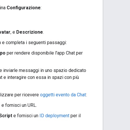
gina
Configurazione
:
vatar
, e
Descrizione
.
 e completa i seguenti passaggi:
ppo
per rendere disponibile l'app Chat per
t e inviarle messaggi in uno spazio dedicato
at e interagire con essa in spazi con più
ilizzare per ricevere
oggetti evento da Chat
:
P
e fornisci un URL.
Script
e fornisci un
ID deployment
per il