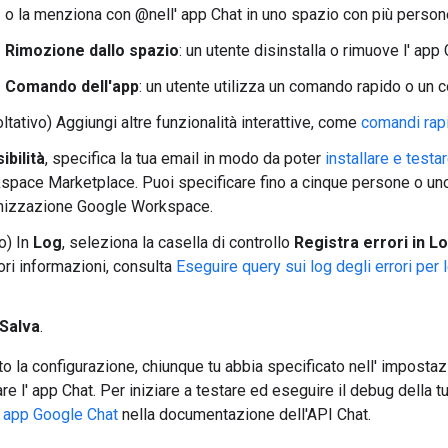
o la menziona con @nell' app Chat in uno spazio con più person
Rimozione dallo spazio
: un utente disinstalla o rimuove l' app
Comando dell'app
: un utente utilizza un comando rapido o un 
ltativo) Aggiungi altre funzionalità interattive, come
comandi rap
sibilità
, specifica la tua email in modo da poter
installare e testa
space Marketplace. Puoi specificare fino a cinque persone o uno
nizzazione Google Workspace.
o) In
Log
, seleziona la casella di controllo
Registra errori in L
ri informazioni, consulta
Eseguire query sui log degli errori per 
Salva
.
o la configurazione, chiunque tu abbia specificato nell' imposta
are l' app Chat. Per iniziare a testare ed eseguire il debug della 
le app Google Chat
nella documentazione dell'API Chat.