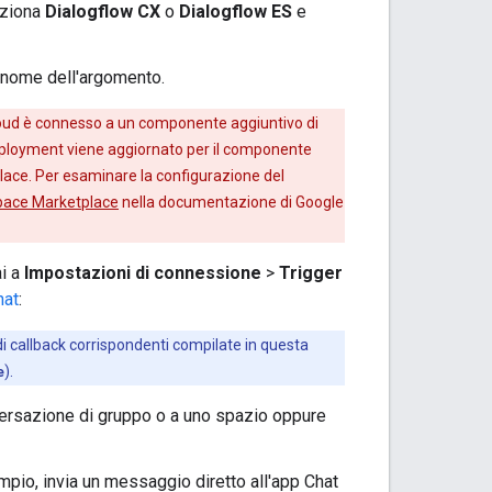
eziona
Dialogflow CX
o
Dialogflow ES
e
l nome dell'argomento.
Cloud è connesso a un componente aggiuntivo di
deployment viene aggiornato per il componente
lace. Per esaminare la configurazione del
space Marketplace
nella documentazione di Google
ai a
Impostazioni di connessione
>
Trigger
hat
:
i di callback corrispondenti compilate in questa
e
).
versazione di gruppo o a uno spazio oppure
mpio, invia un messaggio diretto all'app Chat