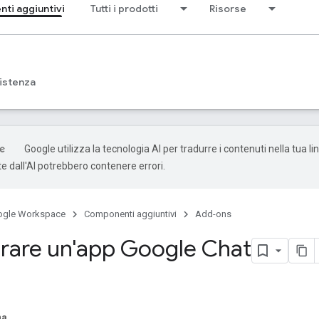
ti aggiuntivi
Tutti i prodotti
Risorse
istenza
Google utilizza la tecnologia AI per tradurre i contenuti nella tua li
e dall'AI potrebbero contenere errori.
ogle Workspace
Componenti aggiuntivi
Add-ons
rare un'app Google Chat
na