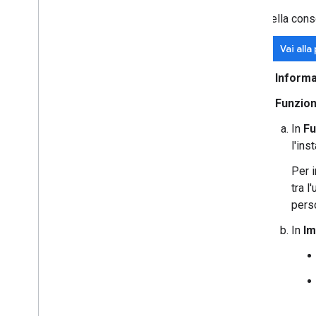
Aggiornare un componente aggiuntivo
pubblicato
Nella conso
Vai all
In
Informa
In
Funzion
In
Fu
l'ins
Per i
tra l
pers
In
Im