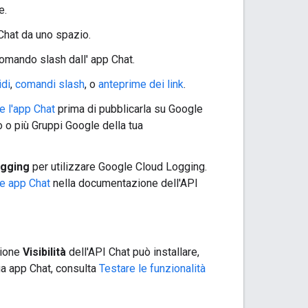
e.
 Chat da uno spazio.
comando slash dall' app Chat.
idi
,
comandi slash
, o
anteprime dei link
.
re l'app Chat
prima di pubblicarla su Google
 o più Gruppi Google della tua
ogging
per utilizzare Google Cloud Logging.
le app Chat
nella documentazione dell'API
zione
Visibilità
dell'API Chat può installare,
tua app Chat, consulta
Testare le funzionalità