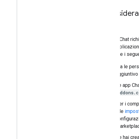
Consideraz
Le app Chat ric
altre applicazio
presente i seguen
Sia le per
aggiuntivo
Le app Cha
addons.c
Per i comp
alle
impost
configurazi
Marketpla
Se hai cre