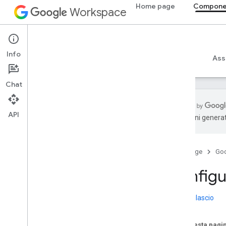
Home page
Componen
Workspace
Add-ons
Info
Panoramica
Guide
Riferimento
Esempi
Ass
Chat
API
traduzioni generat
Panoramica dei componenti aggiuntivi
Tipi di componenti aggiuntivi
Home page
Go
Installare e autorizzare componenti
aggiuntivi
Configu
Aprire e utilizzare i componenti
aggiuntivi
Note di rilascio
Per iniziare
Sviluppare su Google Workspace
Su questa pagi