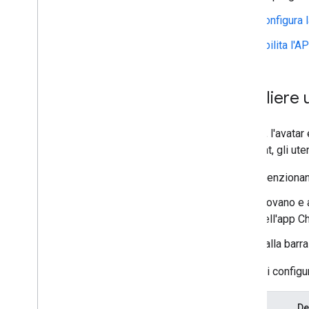
Configura 
Convertire un'app di Chat interattiva
in un componente aggiuntivo
Abilita l'A
Estendere Google Meet
Estendere Google Workspace
Studio
Scegliere 
Collegare il componente aggiuntivo a
servizi di terze parti
Il nome, l'avatar
Test e debug
app Chat, gli ut
Log degli errori di query
Best practice
Menzionano
Limitazioni
Trovano e 
Glossario
dell'app Ch
Esegui l'upgrade dei componenti
Dalla barra
aggiuntivi legacy
Prima di configu
Sviluppare componenti aggiuntivi
Campo
De