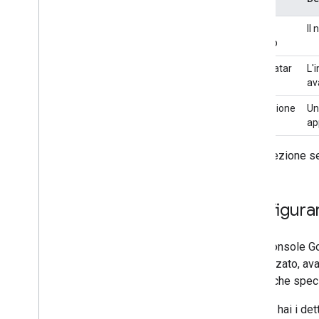
dell'editor
Panoramica
Nome
Il
Guide rapide
dell'app
Ciclo di vita dell'autorizzazione
URL avatar
L'
Manifest
av
Ambiti
Creazione di interfacce HTML
Descrizione
Un
Estendi di Fogli Google
ap
Estendi di Documenti Google
Nella sezione se
Estendi Presentazioni Google
Estendi Moduli Google
Testare il componente aggiuntivo
Configurar
Best practice
Limitazioni
Nella console Go
visualizzato, av
Pubblicare un componente
devi anche speci
aggiuntivo
Panoramica
Quando hai i dett