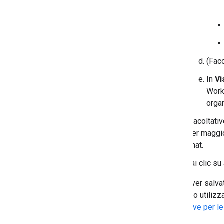
(Faco
In
Vi
Work
orga
(Facoltativ
Per maggio
Chat.
Fai clic su
Dopo aver salvat
testare o utilizz
interattive per 