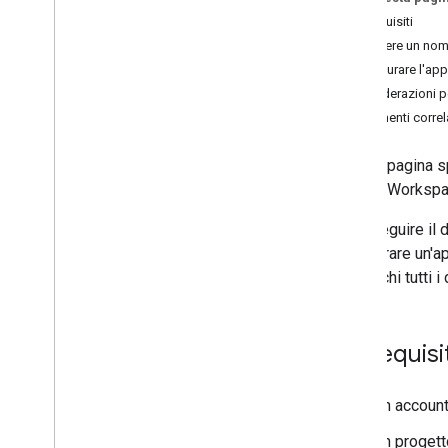
Configura il consenso OAuth
Prerequisiti
Scegliere un nome
Sviluppare componenti aggiuntivi di
Configurare l'ap
Google Workspace
Considerazioni p
Panoramica
Argomenti correl
Guide rapide
Manifest
Questa pagina s
Ambiti
Google Workspa
Creazione utilizzando endpoint HTTP
Schede build
Per eseguire il
Estendi Gmail
configurare un'a
Estendi Google Calendar
specifichi tutti 
Estendi Google Drive
Estendi gli editor Google
Estendi Google Chat
Prerequisit
Panoramica
Guide rapide
Un accoun
Configurare un'app di chat
Crea interfacce di Chat
Un progett