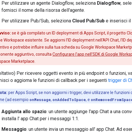
Per utilizzare un agente Dialogflow, seleziona
Dialogflow
, sel
fornisci il nome della risorsa dell'agente.
Per utilizzare Pub/Sub, seleziona
Cloud Pub/Sub
e inserisci i
vviso:
se è già compilato un ID deployment di Apps Script, il progetto 
e Workspace esistente. Se aggiorni l'ID deployment nell'API Chat, l'ID 
ntivo e potrebbe influire sulla tua scheda su Google Workspace Marketp
nente aggiuntivo, consulta
Configurare l'app nell'SDK di Google Work
space Marketplace.
ltativo) Per ricevere oggetti evento in più endpoint o funzioni, v
nisci o aggiorna le funzioni di callback per i seguenti
trigger di C
ota:
per Apps Script, se non aggiorni i trigger, devi utilizzare le funzion
one (ad esempio
onMessage
,
onAddedToSpace
, e
onRemovedFromSpac
Aggiunta allo spazio
: un utente aggiunge l'app Chat a una con
installa l' app Chat per i messaggi 1:1.
Messaggio
: un utente invia un messaggio all' app Chat. Ad ese