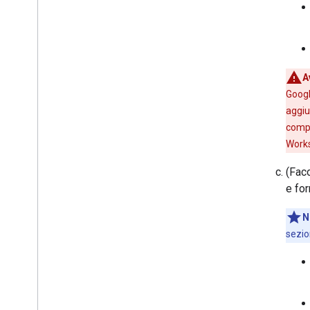
A
Googl
aggiu
compo
Work
(Faco
e for
N
sezi