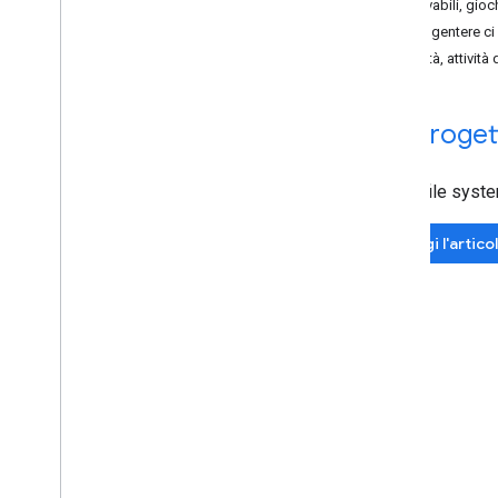
Osservabili, gioc
Developer Diary with Paul Lewis
Per tangentere c
Summits
Stabilità, attivi
Google I
/
O
Lazy Web
VR
,
progett
Polycasts
Udacity
Kranky Geeks Web
RTC Web Show
Anche file syste
Leggi l'artico