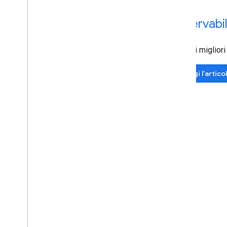
Osservabil
Inoltre, i miglio
Leggi l'artico