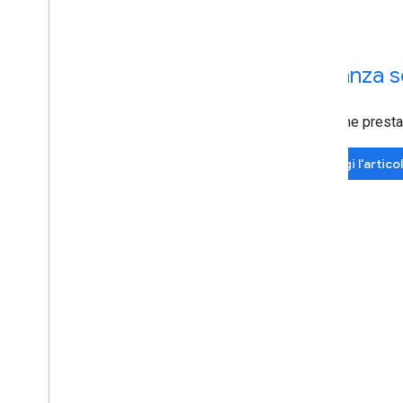
Distanza s
ma anche presta
Leggi l'artico