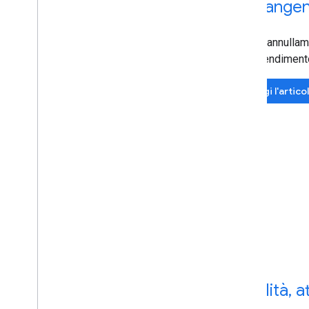
Per tangen
Anche l'annullam
di apprendiment
Leggi l'artico
Stabilità
,
at