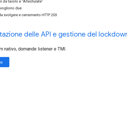
hi da tavolo e "Artechulate"
i vogliono due
tà da svolgere e censimento HTTP 203
azione delle API e gestione del lockdow
m nativo, domande listener e TMI.
lo