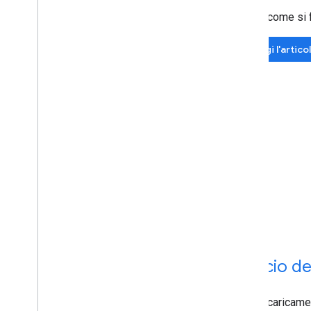
Inoltre, come si
Leggi l'artico
Il lancio d
Inoltre, caricam