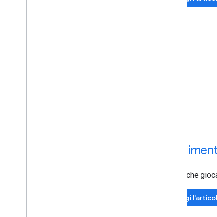
Rendimen
Puoi anche gioc
Leggi l'artico