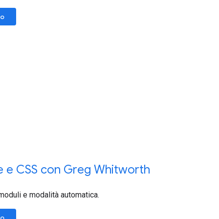
lo
e e CSS con Greg Whitworth
moduli e modalità automatica.
lo