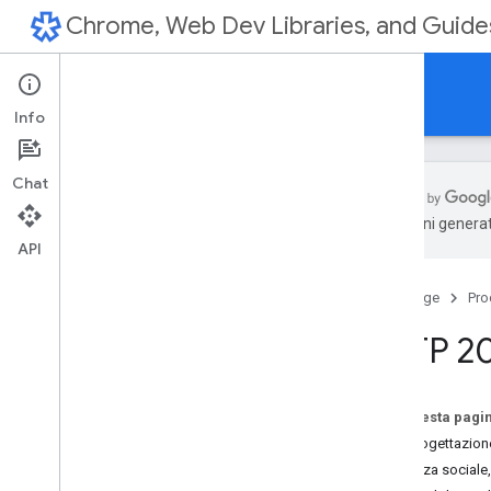
Chrome, Web Dev Libraries, and Guide
Updates
Info
Chat
traduzioni generat
API
Home
New in Chrome
Home page
Pro
New in Chrome Dev
Tools
Designer Vs Developer
HTTP 2
Totally Tooling Tips
A11ycasts with Rob Dodson
HTTP203
Su questa pagi
You
Tube
VR, progettazion
Podcasts
Distanza sociale,
Supercharged