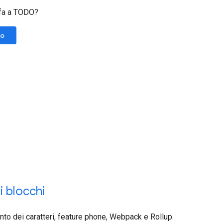
 fa a TODO?
lo
ei blocchi
ento dei caratteri, feature phone, Webpack e Rollup.