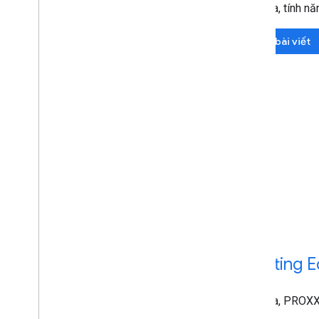
Ngoài ra, tính n
Đọc bài viết
Chatting E
Ngoài ra, PROXX,