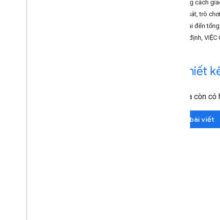
Khoảng cách giao 
Developer Diary with Paul Lewis
Quan sát, trò chơ
Summits
Đưa hai đến tổng
Google I
/
O
Độ ổn định, VIỆC
Lazy Web
Polycasts
VR
,
thiết k
Udacity
Kranky Geeks Web
RTC Web Show
Ngoài ra còn có 
Đọc bài viết