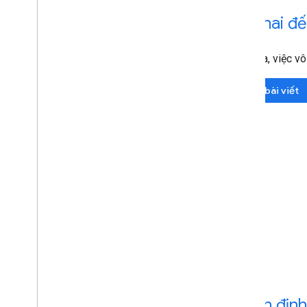
Đưa hai đế
Ngoài ra, việc v
Đọc bài viết
Độ ổn định