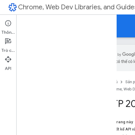
Chrome, Web Dev Libraries, and Guide
Updates
Thông tin
Trò chuyện
bằng AI có thể có l
API
Home
New in Chrome
Trang chủ
Sản 
New in Chrome Dev
Tools
Chrome, Web De
Designer Vs Developer
Totally Tooling Tips
HTTP 2
A11ycasts with Rob Dodson
HTTP203
You
Tube
Trên trang này
Podcasts
VR, thiết kế API 
Supercharged