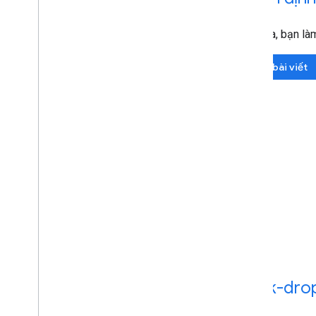
Ngoài ra, bạn l
Đọc bài viết
block-dro