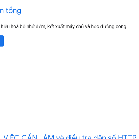
n tổng
ô hiệu hoá bộ nhớ đệm, kết xuất máy chủ và học đường cong.
,
VIỆC CẦN LÀM và điều tra dân số HTTP