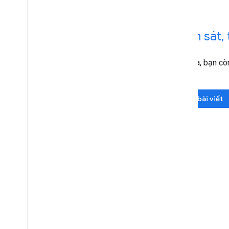
Quan sát
,
Ngoài ra, bạn cò
nghiệp.
Đọc bài viết