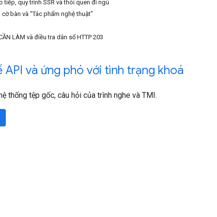
tiếp, quy trình SSR và thói quen đi ngủ
i cờ bàn và "Tác phẩm nghệ thuật"
 CẦN LÀM và điều tra dân số HTTP 203
ế API và ứng phó với tình trạng khoá
hệ thống tệp gốc, câu hỏi của trình nghe và TMI.