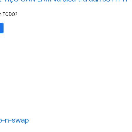
àm TODO?
p-n-swap