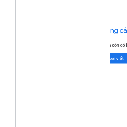
Khoảng các
Ngoài ra còn có 
Đọc bài viết