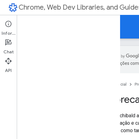
Chrome, Web Dev Libraries, and Guide
Updates
Informações
Chat
As traduções com 
API
Home
New in Chrome
Página inicial
Pr
New in Chrome Dev
Tools
Designer Vs Developer
Sobreca
Totally Tooling Tips
A11ycasts with Rob Dodson
Jake Archibald 
HTTP203
inicialização e 
Supercharged
off-line como 
Developer Diary with Paul Lewis
Summits