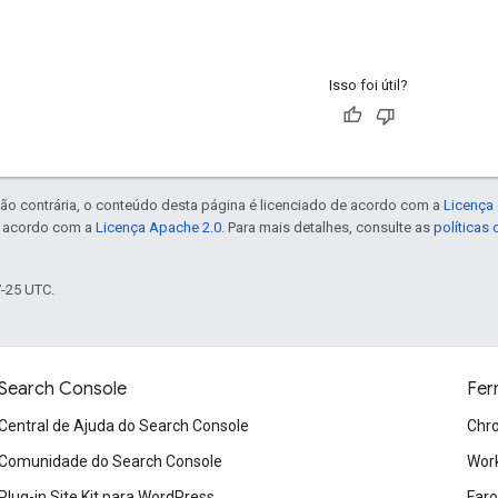
Isso foi útil?
ão contrária, o conteúdo desta página é licenciado de acordo com a
Licença 
e acordo com a
Licença Apache 2.0
. Para mais detalhes, consulte as
políticas
7-25 UTC.
Search Console
Fer
Central de Ajuda do Search Console
Chr
Comunidade do Search Console
Wor
Plug-in Site Kit para WordPress
Faro