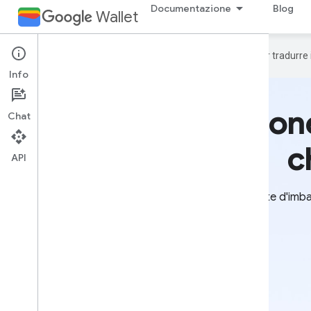
Documentazione
Blog
Wallet
Google utilizza la tecnologia AI per tradurre
Info
Una soluzione
Chat
c
API
Dai biglietti per eventi, dalle carte d'imb