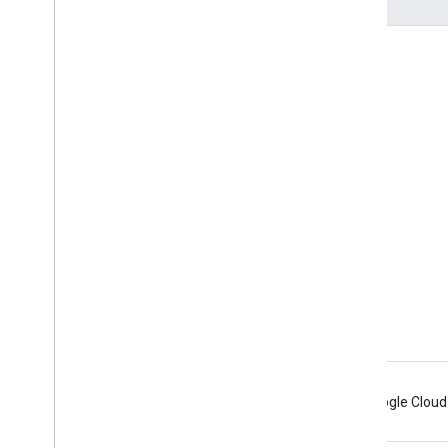
つながる
Google Developer Program
Google Developer Groups
Google Developer Experts
Accelerators
Google Cloud & NVIDIA
Android
Chrome
Firebase
Google Cloud