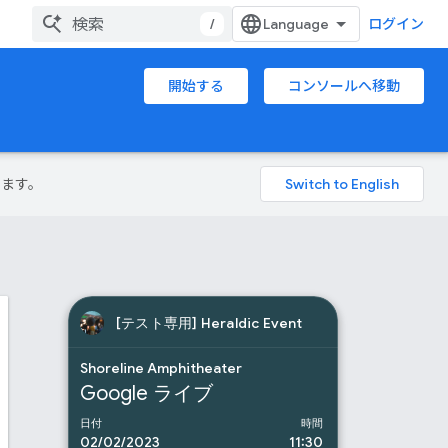
/
ログイン
開始する
コンソールへ移動
ります。