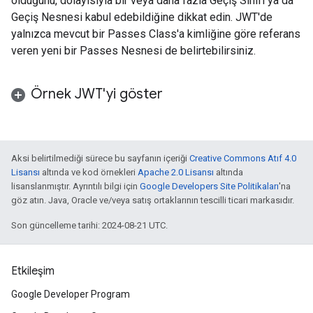
olduğunu, dolayısıyla bir veya daha fazla Geçiş Sınıfı ya da
Geçiş Nesnesi kabul edebildiğine dikkat edin. JWT'de
yalnızca mevcut bir Passes Class'a kimliğine göre referans
veren yeni bir Passes Nesnesi de belirtebilirsiniz.
Örnek JWT'yi göster
Aksi belirtilmediği sürece bu sayfanın içeriği
Creative Commons Atıf 4.0
Lisansı
altında ve kod örnekleri
Apache 2.0 Lisansı
altında
lisanslanmıştır. Ayrıntılı bilgi için
Google Developers Site Politikaları
'na
göz atın. Java, Oracle ve/veya satış ortaklarının tescilli ticari markasıdır.
Son güncelleme tarihi: 2024-08-21 UTC.
Etkileşim
Google Developer Program