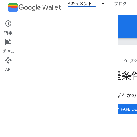
ドキュメント
ブログ
Wallet
Closed loop transit
情報
チャット
ホーム
プロダ
API
概要
前提条
サポートされているチケットタイプ
前提条件
利用規約ガイドライン
次のいずれかの
NXP MIFARE D