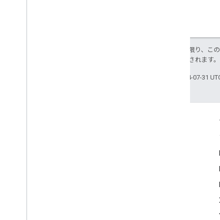
特に記載のない限り、こ
により使用許諾されます
最終更新日 2024-07-31 U
つながる
Google Developer Program
Google Developer Groups
Google Developer Experts
Accelerators
Google Cloud & NVIDIA