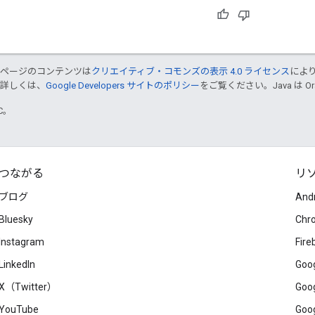
のページのコンテンツは
クリエイティブ・コモンズの表示 4.0 ライセンス
によ
。詳しくは、
Google Developers サイトのポリシー
をご覧ください。Java は 
TC。
つながる
リ
ブログ
And
Bluesky
Chr
Instagram
Fire
LinkedIn
Goog
X（Twitter）
Goog
YouTube
Goog