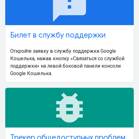
feedback
Билет в службу поддержки
Откройте заявку в службу поддержки Google
Кошелька, нажав кнопку «Связаться со службой
поддержки» на левой боковой панели консоли
Google Кошелька.
bug_report
Трекер общедоступных проблем