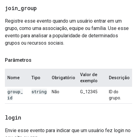
join
_
group
Registre esse evento quando um usuário entrar em um
grupo, como uma associação, equipe ou família. Use esse
evento para analisar a popularidade de determinados
grupos ou recursos sociais.
Parâmetros
Valor de
Nome
Tipo
Obrigatório
Descrição
exemplo
group
_
string
Não
G_12345
ID do
id
grupo.
login
Envie esse evento para indicar que um usuário fez login no