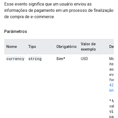
Esse evento significa que um usuário enviou as
informações de pagamento em um processo de finalização
de compra de e-commerce.
Parâmetros
Valor de
Nome
Tipo
Obrigatório
Desc
exemplo
currency
string
Sim*
USD
Moed
itens
asso
event
form
4217 
letra
* Mét
valor
view
para