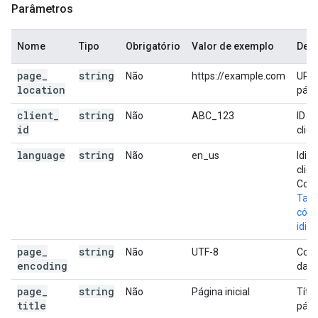
Parâmetros
Nome
Tipo
Obrigatório
Valor de exemplo
Des
page
_
string
Não
https://example.com
URL 
location
pági
client
_
string
Não
ABC_123
ID d
id
clien
language
string
Não
en_us
Idio
clien
Cons
Tags
códi
idio
page
_
string
Não
UTF-8
Codi
encoding
da p
page
_
string
Não
Página inicial
Títu
title
pági