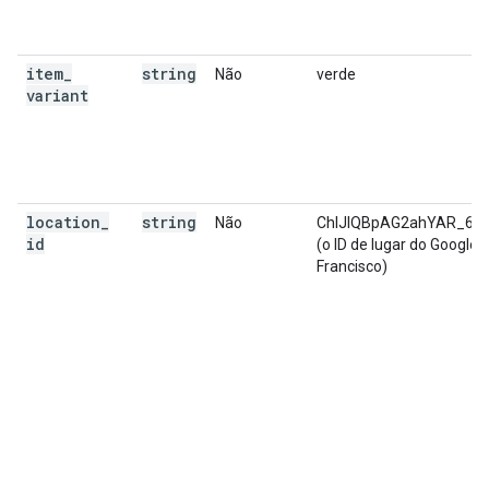
item
_
string
Não
verde
variant
location
_
string
Não
ChIJIQBpAG2ahYAR_61
id
(o ID de lugar do Google 
Francisco)