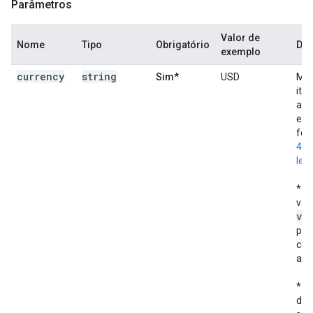
Parâmetros
Valor de
Nome
Tipo
Obrigatório
Des
exemplo
currency
string
Sim*
USD
Moe
ite
ass
eve
for
421
letr
* M
val
vi
par
con
a r
* S
def