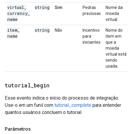
virtual
_
string
Sim
Pedras
Nome da
currency
_
preciosas
moeda
name
virtual.
item
_
string
Não
Incentivo
Nome do
name
para
item em
iniciantes
que a
moeda
virtual está
sendo
usada.
tutorial
_
begin
Esse evento indica o início do processo de integração.
Use-o em um funil com
tutorial_complete
para entender
quantos usuários concluem o tutorial.
Parâmetros