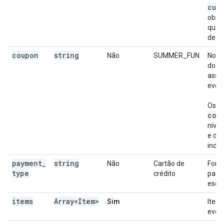
cur
obrig
quan
defi
coupon
string
Não
SUMMER_FUN
Nome
do c
asso
even
Os p
cou
nível
e do 
inde
payment
_
string
Não
Cartão de
Form
type
crédito
paga
escol
items
Array<Item>
Sim
Itens
even