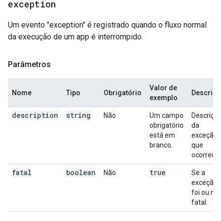
exception
Um evento "exception" é registrado quando o fluxo normal
da execução de um app é interrompido.
Parâmetros
Valor de
Nome
Tipo
Obrigatório
Descriç
exemplo
description
string
Não
Um campo
Descriçã
obrigatório
da
está em
exceção
branco.
que
ocorreu.
fatal
boolean
true
Não
Se a
exceção
foi ou nã
fatal.