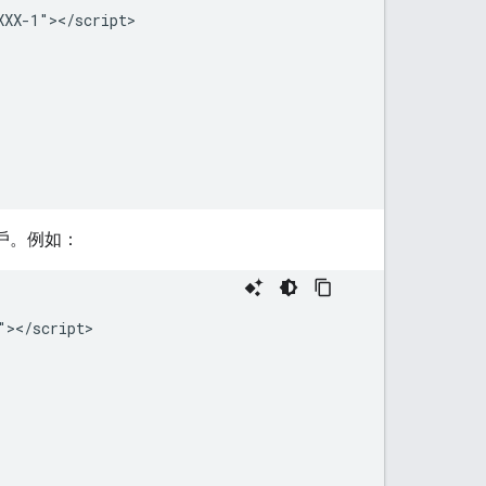
XX-1"></script>

戶。例如：
></script>
