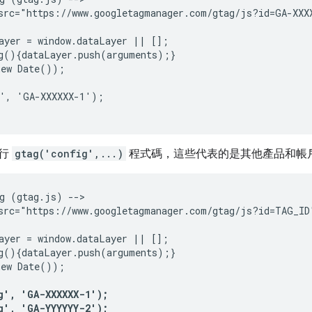
src="https://www.googletagmanager.com/gtag/js?id=GA-XXXX
ayer = window.dataLayer || [];

g(){dataLayer.push(arguments);}

ew Date());

', 'GA-XXXXXX-1');

多行
gtag('config',...)
程式碼，這些代表的是其他產品和帳
g (gtag.js) -->

src="https://www.googletagmanager.com/gtag/js?id=TAG_ID"
ayer = window.dataLayer || [];

g(){dataLayer.push(arguments);}

ew Date());

', 'GA-XXXXXX-1');

', 'GA-YYYYYY-2');
