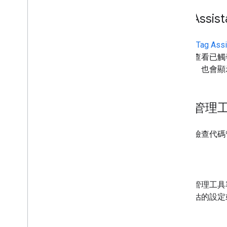
疑難排解
Tag Assist
透過 Tag Assistant 排解同意聲明模式的
問題
「資訊公開和同意聲明架構第 2
.
0
Google Tag Assi
版」導入疑難排解
方便您查看已觸發的
的
事件
。也會顯示
整合指南
CMS 供應商：將 gtag
.
js 整合至 CMS
CMP 供應商：將同意聲明模式整合至您
的 CMP
代碼管理
您可以檢查代碼
搜尋
在代碼管理工具
重新評估的設定
版本