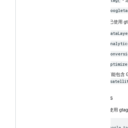
gtag(
-
googleta
如果您已使用 g
dataLaye
analytic
conversi
optimize
可能包含 
_satelli
gtag
.
js
如果您使用 gt
  <!-- Google ta