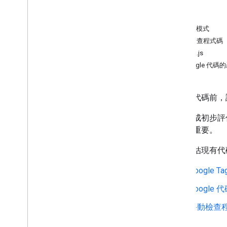
使用 gtag
.
js 設定 Google 代碼
搜尋
使用 AMP 設定 Google 代碼
版本
為廣告客戶設定 Google 代碼存取介面
預覽模式
遷移至代碼管理工具
手動檢查程式碼
gtag.js
設定代碼
Google 代
轉換和重要事件 (網站)
轉換和重要事件 (行動應用程式)
安裝新代碼前，
標準再行銷
動態再行銷
即使完成初步評
跨網域評估
性至關重要。
管理使用者隱私權
如要評估現有代
使用者隱私和同意聲明模式
Google Tag
Cookie 和使用者身分識別
在網站上設定同意聲明模式
Google
為應用程式設定同意聲明模式
手動檢查
伺服器端代碼和同意聲明模式