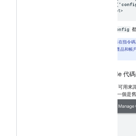
    gtag('confi
每行
config
都
注意：
顯示在指令碼來
Google 代碼的產品和帳
管的代碼啟用。
Google 
代碼 ID 可用來
個 ID：一個是舊版