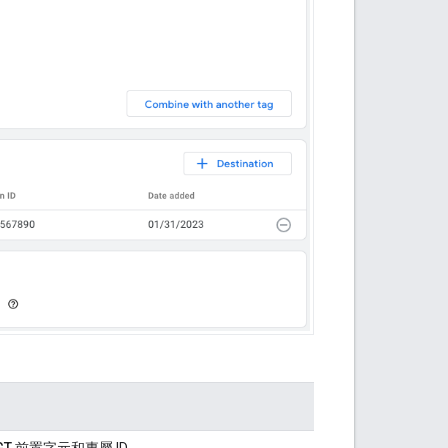
GT
前置字元和專屬 ID。