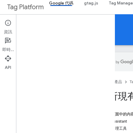
Google 代碼
gtag.js
Tag Manage
Tag Platform
代碼設定指南
資訊
指南
支援
即時通訊
API
開始使用
首頁
產品
T
簡介
規劃代碼設定
分析現
分析現有代碼
資料層
這個頁面中的內
安裝
Tag Assistant
設定代碼管理工具
代碼管理工具