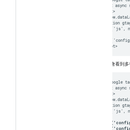
  <script async 
  <script>

    window.dataL
    function gta
    gtag('js', n
    gtag('config
您可能會看到
  <!-- Google ta
  <script async 
  <script>

    window.dataL
    function gta
    gtag('js', n
    gtag('config
    gtag('config