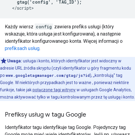
    gtag('config', 'TAG_ID');
Każdy wiersz
config
zawiera prefiks usługi (który
wskazuje, która usługa jest konfigurowana), a następnie
identyfikator konfigurowanego konta. Więcej informacji o
prefiksach usług
.
Uwaga:
usługa i konto, których identyfikator jest widoczny w
adresie URL źródła skryptu (czyli identyfikator u góry fragmentu kodu
po
www.googletagmanager.com/gtag/js?id
), „kontrolują” tag
Google. W niektórych przypadkach jest to ważne , ponieważ niektóre
funkcje, takie jak
połączone tagi witryny
w usługach Google Analytics,
można aktywować tylko w tagu kontrolowanym przez tę usługę i konto.
Prefiksy usług w tagu Google
Identyfikator tagu identyfikuje tag Google. Pojedynczy tag
Google może mieć wiele identyfikatorów. Jeśli np. używasz