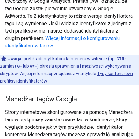
utworzony w Google Analytics. Prefiks „AW” oznacza, że
tag Google został pierwotnie utworzony w Google
AdWords. Te 2 identyfikatory to różne wersje identyfikatora
tagu i są wymienne. Jeśli widzisz identyfikator z jednym z
tych prefiksów, nie musisz dodawać identyfikatora z
drugim prefiksem.
Więcej informacji o konfigurowaniu
identyfikatorów tagów
Uwaga:
prefiks identyfikatora kontenera w witrynie (np.
GTM-
zamiast
G-
lub
AW-
) określa uprawnienia i możliwości wykonywania
skryptów. Więcej informacji znajdziesz w artykule
Typy kontenerów i
prefiksy identyfikatorów
.
Menedżer tagów Google
Strony internetowe skonfigurowane za pomocą Menedżera
tagów będą miały zainstalowany tag w kontenerze, który
wygląda podobnie jak w tym przykładzie. Identyfikator
kontenera Menedżera tagów możesz sprawdzić, analizując