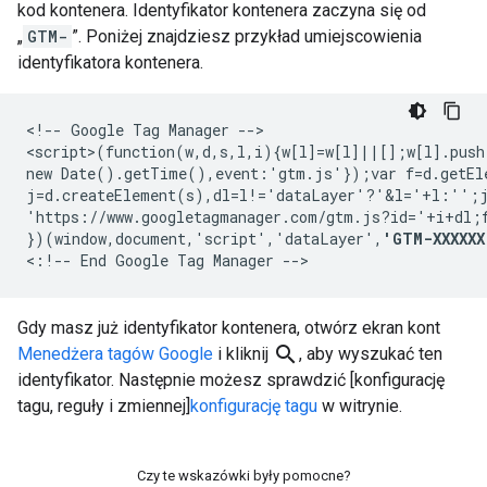
kod kontenera. Identyfikator kontenera zaczyna się od
„
GTM-
”. Poniżej znajdziesz przykład umiejscowienia
identyfikatora kontenera.
<!-- Google Tag Manager -->

<script>(function(w,d,s,l,i){w[l]=w[l]||[];w[l].push
new Date().getTime(),event:'gtm.js'});var f=d.getEle
j=d.createElement(s),dl=l!='dataLayer'?'&l='+l:'';j
'https://www.googletagmanager.com/gtm.js?id='+i+dl;f
})(window,document,'script','dataLayer',
'GTM-XXXXXX
Gdy masz już identyfikator kontenera, otwórz ekran kont
search
Menedżera tagów Google
i kliknij
, aby wyszukać ten
identyfikator. Następnie możesz sprawdzić [konfigurację
tagu, reguły i zmiennej]
konfigurację tagu
w witrynie.
Czy te wskazówki były pomocne?