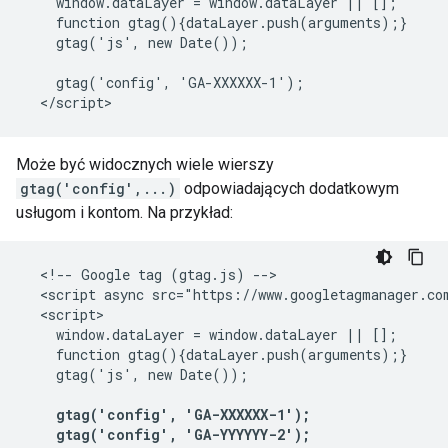
    window.dataLayer = window.dataLayer || [];

    function gtag(){dataLayer.push(arguments);}

    gtag('js', new Date());

    gtag('config', 'GA-XXXXXX-1');

Może być widocznych wiele wierszy
gtag('config',...)
odpowiadających dodatkowym
usługom i kontom. Na przykład:
  <!-- Google tag (gtag.js) -->

  <script async src="https://www.googletagmanager.co
  <script>

    window.dataLayer = window.dataLayer || [];

    function gtag(){dataLayer.push(arguments);}

    gtag('js', new Date());

    gtag('config', 'GA-XXXXXX-1');

    gtag('config', 'GA-YYYYYY-2');
