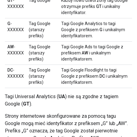
GT
-
Tag Google
Każdy nowo utworzony tag Google
XXXXXX
otrzymuje prefiks
GT
i unikalny
identyfikator.
G
-
Tag Google
Tagi Google Analytics to tagi
XXXXXX
(starszy
Google z prefiksem
G
i unikalnym
prefiks)
identyfikatorem.
AW
-
Tag Google
Tagi Google Ads to tagi Google z
XXXXXX
(starszy
prefiksem
AW
i unikalnym
prefiks)
identyfikatorem.
DC
-
Tag Google
Tagi Google Floodlight to tagi
XXXXXX
(starszy
Google z prefiksem
DC
i unikalnym
prefiks)
identyfikatorem.
Tagi Universal Analytics (
UA
) nie są zgodne z tagiem
Google (
GT
).
Strony internetowe skonfigurowane za pomocą tagu
Google mogą mieć identyfikator z prefiksem „G” lub „AW”.
Prefiks „G” oznacza, że tag Google został pierwotnie