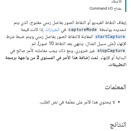
الأخطاء
مفتاح Command I/O
إيقاف التقاط الفيديو أو التقاط الصور بفاصل زمني مفتوح، الذي يتم
تحديده بواسطة
captureMode
في
الخيارات
. إذا كانت قيمة
startCapture
المقابلة لالتقاط الصور بفاصل زمني ويتم ضبط شرط
الإنهاء (على سبيل المثال، ينتهي بعد التقاط 10 صور)، ثم
stopCapture
غير ضروري، ومع ذلك يجب معاملته كأمر صالح في
البداية أو الإنهاء.
تمت إضافة هذا الأمر في المستوى 2 من واجهة برمجة
التطبيقات.
المعلمات
لا يحتوي هذا الأمر على معلَمة في نص الطلب.
النتائج