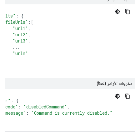
esults"
:
{
"fileUrls"
:[
"url1"
,
"url2"
,
"url3"
,
...
"urln"
]
مخرجات الأوامر (خطأ)
rror"
:
{
"code"
:
"disabledCommand"
,
"message"
:
"Command is currently disabled."