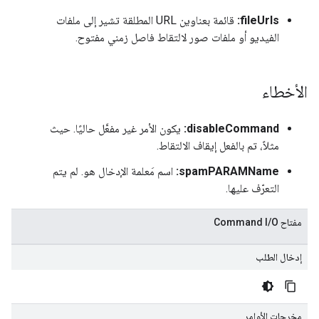
fileUrls:
قائمة بعناوين URL المطلقة تشير إلى ملفات
الفيديو أو ملفات صور لالتقاط فاصل زمني مفتوح.
الأخطاء
disableCommand:
يكون الأمر غير مفعَّل حاليًا. حيث
مثلاً، تم بالفعل إيقاف الالتقاط.
spamPARAMName:
اسم مَعلمة الإدخال هو. لم يتم
التعرّف عليها.
مفتاح Command I
O
/
إدخال الطلب
مخرجات الأوامر