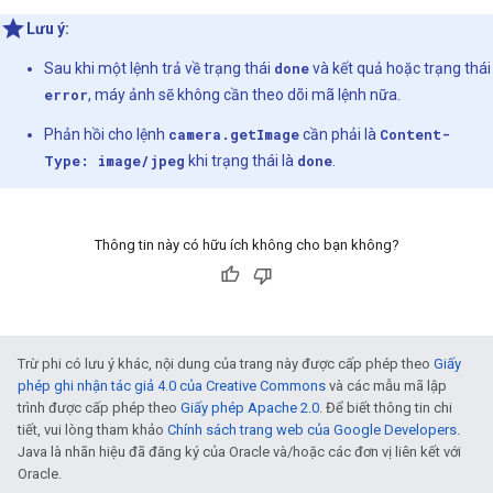
Lưu ý:
Sau khi một lệnh trả về trạng thái
done
và kết quả hoặc trạng thái
error
, máy ảnh sẽ không cần theo dõi mã lệnh nữa.
Phản hồi cho lệnh
camera.getImage
cần phải là
Content-
Type: image/jpeg
khi trạng thái là
done
.
Thông tin này có hữu ích không cho bạn không?
Trừ phi có lưu ý khác, nội dung của trang này được cấp phép theo
Giấy
phép ghi nhận tác giả 4.0 của Creative Commons
và các mẫu mã lập
trình được cấp phép theo
Giấy phép Apache 2.0
. Để biết thông tin chi
tiết, vui lòng tham khảo
Chính sách trang web của Google Developers
.
Java là nhãn hiệu đã đăng ký của Oracle và/hoặc các đơn vị liên kết với
Oracle.