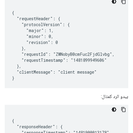
{

  "requestHeader": {

    "protocolVersion": {

      "major": 1,

      "minor": 0,

      "revision": 0

    },

    "requestId": "ZWNobyB0cmFuc2FjdGlvbg",

    "requestTimestamp": "1481899949606"

  },

  "clientMessage": "client message"

يبدو الرد كمثال:
{

  "responseHeader": {

    "responseTimestamp": "1481900013178"
