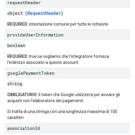
request
Header
object (
RequestHeader
)
REQUIRED
: intestazione comune per tutte le richieste.
provide
User
Information
boolean
REQUIRED
: true se vogliamo che l'integratore fornisca
l'indirizzo associato a questo account.
google
Payment
Token
string
OBBLIGATORIO
: il token che Google utilizzerà per avviare gli
acquisti con l'elaboratore dei pagamenti.
Si tratta di una stringa con una lunghezza massima di 100
caratteri.
association
Id