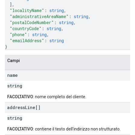
]
,
"localityName"
: 
string
,
"administrativeAreaName"
: 
string
,
"postalCodeNumber"
: 
string
,
"countryCode"
: 
string
,
"phone"
: 
string
,
"emailAddress"
: 
string
}
Campi
name
string
FACOLTATIVO
: nome completo del cliente.
address
Line[]
string
FACOLTATIVO
: contiene il testo dell'indirizzo non strutturato.