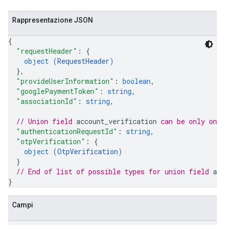
Rappresentazione JSON
{
"requestHeader"
: 
{
object (
RequestHeader
)
}
,
"provideUserInformation"
: 
boolean
,
"googlePaymentToken"
: 
string
,
"associationId"
: 
string
,
// Union field 
account_verification
 can be only one
"authenticationRequestId"
: 
string
,
"otpVerification"
: 
{
object (
OtpVerification
)
}
// End of list of possible types for union field 
acc
}
Campi