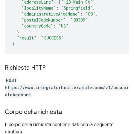
"addressLine"
:
[
"123 Main St"
],
"localityName"
:
"Springfield"
,
"administrativeAreaName"
:
"CO"
,
"postalCodeNumber"
:
"80309"
,
"countryCode"
:
"US"
},
"result"
:
"SUCCESS"
}
Richiesta HTTP
POST
https://www.integratorhost.example.com/v1/associ
ateAccount
Corpo della richiesta
Il corpo della richiesta contiene dati con la seguente
struttura: