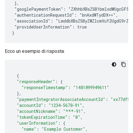
 },

 "googlePaymentToken": "ZXhhbXBsZSB1bmlxdWUgcGF5bW
 "authenticationRequestId": "bnAxdWTydDX==",

 "associationId": "LmddbXBsZSByZWZlcmVuY2UgdG9rZW4
 "provideUserInformation": true

Ecco un esempio di risposta:
{
"responseHeader"
:
{
"responseTimestamp"
:
"1481899949611"
},
"paymentIntegratorAssociateAccountId"
:
"xx77df88
"accountId"
:
"1234-5678-91"
,
"accountNickname"
:
"***-91"
,
"tokenExpirationTime"
:
"0"
,
"userInformation"
:
{
"name"
:
"Example Customer"
,