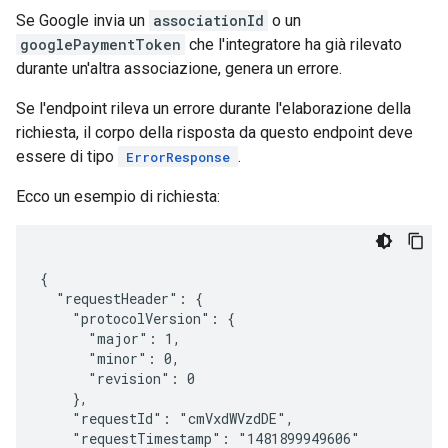
Se Google invia un
associationId
o un
googlePaymentToken
che l'integratore ha già rilevato
durante un'altra associazione, genera un errore.
Se l'endpoint rileva un errore durante l'elaborazione della
richiesta, il corpo della risposta da questo endpoint deve
essere di tipo
.
ErrorResponse
Ecco un esempio di richiesta:
{

  "requestHeader": {

    "protocolVersion": {

      "major": 1,

      "minor": 0,

      "revision": 0

    },

    "requestId": "cmVxdWVzdDE",

    "requestTimestamp": "1481899949606"
