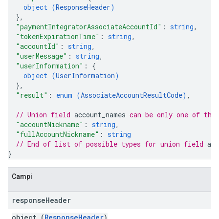
object (
ResponseHeader
)
}
,
"paymentIntegratorAssociateAccountId"
: 
string
,
"tokenExpirationTime"
: 
string
,
"accountId"
: 
string
,
"userMessage"
: 
string
,
"userInformation"
: 
{
object (
UserInformation
)
}
,
"result"
: 
enum (
AssociateAccountResultCode
)
,
// Union field 
account_names
 can be only one of the
"accountNickname"
: 
string
,
"fullAccountNickname"
: 
string
// End of list of possible types for union field 
ac
}
Campi
response
Header
object (
ResponseHeader
)