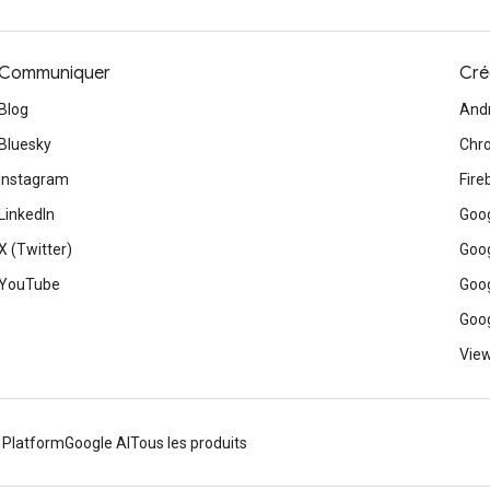
Communiquer
Cré
Blog
And
Bluesky
Chr
Instagram
Fire
LinkedIn
Goog
X (Twitter)
Goog
YouTube
Goog
Goog
View
 Platform
Google AI
Tous les produits