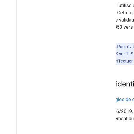
Lorsqu'il utilise
serveur. Cette o
à aucune validat
le port 853 vers
port 53.
Remarque
:Pour évit
connexions DNS sur TLS q
le client devra effectue
Confidenti
Nos
Règles de c
Le 27/06/2019, 
du lancement du