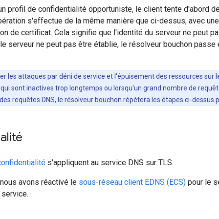
 un profil de confidentialité opportuniste, le client tente d'abor
pération s'effectue de la même manière que ci-dessus, avec une 
ion de certificat. Cela signifie que l'identité du serveur ne peut
 le serveur ne peut pas être établie, le résolveur bouchon pass
er les attaques par déni de service et l'épuisement des ressources sur l
ui sont inactives trop longtemps ou lorsqu'un grand nombre de requête
r des requêtes DNS, le résolveur bouchon répétera les étapes ci-dessus p
alité
onfidentialité
s'appliquent au service DNS sur TLS.
nous avons réactivé le
sous-réseau client EDNS (ECS)
pour le s
 service.