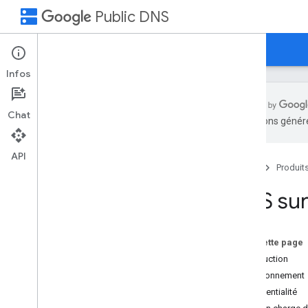
dns
Public DNS
Accueil
Guides
Assistance
Infos
Chat
traductions généré
Vue d'ensemble
API
Accueil
Produit
Commencer
DNS public de Google pour vos
DNS sur
appareils
DNS public de Google pour les FAI
Sur cette page
Avantages
Introduction
Performance
Fonctionnement
Sécurité
Confidentialité