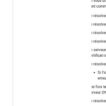
Lorsque vous uti
procédant comme
Le résolve
Le résolve
Le résolve
Le résolve
Le serveur
certificat 
Le résolve
Si l'
erreu
Une fois l
serveur DN
Le résolve