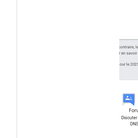
Sauf indication contraire, 
Apache 2.0
. Pour en savoir
Dernière mise à jour le 202
Outil de suivi des
Foru
Discuter
problèmes
DNS
Un problème ? Envoyez-nous
un rapport de bug !