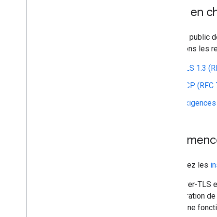
Prise en c
Le DNS public 
acceptons les re
TLS 1.3 (
TCP (RFC 
Exigences
Commencer 
Consultez les
in
DNS-over-TLS e
configuration d
DNS64 ne foncti