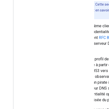
Remarque
:Cette se
vous souhaitez en savoir
sur DTLS
.
Un système clien
de confidentialit
document
RFC 
vers le serveur 
client.
Avec le profil d
obtenue à partir
le port 853 vers
par des observat
contre un pirate
le serveur DNS s
confidentialité o
généralisée du pr