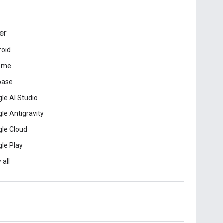
er
roid
ome
base
le AI Studio
le Antigravity
le Cloud
le Play
 all