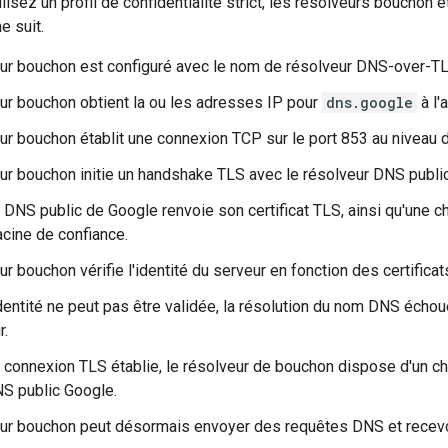
lisez un profil de confidentialité strict, les résolveurs boucho
 suit.
ur bouchon est configuré avec le nom de résolveur DNS-over-
ur bouchon obtient la ou les adresses IP pour
dns.google
à l'
ur bouchon établit une connexion TCP sur le port 853 au niveau d
ur bouchon initie un handshake TLS avec le résolveur DNS publi
 DNS public de Google renvoie son certificat TLS, ainsi qu'une c
racine de confiance.
ur bouchon vérifie l'identité du serveur en fonction des certifica
identité ne peut pas être validée, la résolution du nom DNS écho
r.
a connexion TLS établie, le résolveur de bouchon dispose d'un 
S public Google.
ur bouchon peut désormais envoyer des requêtes DNS et recevoi