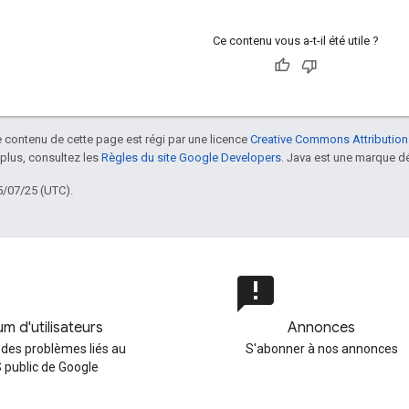
Ce contenu vous a-t-il été utile ?
le contenu de cette page est régi par une licence
Creative Commons Attribution
 plus, consultez les
Règles du site Google Developers
. Java est une marque dé
5/07/25 (UTC).
announcement
m d'utilisateurs
Annonces
 des problèmes liés au
S'abonner à nos annonces
 public de Google