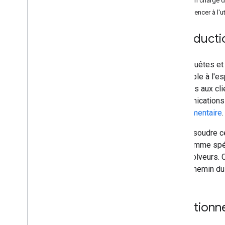
Prise en charge 
Fonctionnalités
Commencer à l'uti
DNS64
Sous-réseau client EDNS
Introducti
Transport sécurisé
Les requêtes et
Aperçu
vulnérable à l'e
DNS sur TLS (Do
T)
récursifs aux cl
DNS sur HTTPS (Do
H)
communications 
API Do
H JSON
supplémentaire
.
Migration Do
H
Pour résoudre c
Ressources
TLS, comme spé
Déclaration de confidentialité
les résolveurs.
Conditions d'utilisation
sur le chemin du 
Contenus bloqués
Fonctionn