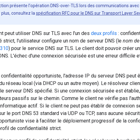
ction présente l'opération DNS-over-TLS lors des communications avec
 plus, consultez la
spécification RFC pour le DNS sur Transport Layer Se
t peut utiliser DNS sur TLS avec l'un des
deux profils
: confident
é strict, l'utilisateur configure un nom de serveur DNS (le
nom de 
8310
) pour le service DNS sur TLS. Le client doit pouvoir créer 
DNS. L'échec d'une connexion sécurisée est une erreur difficile e
e confidentialité opportuniste, l'adresse IP du serveur DNS peut ê
 du réseau local (via DHCP ou un autre moyen). Le résolveur clien
 le serveur DNS spécifié. Si une connexion sécurisée est établie,
eurs passifs sur le chemin. Comme le client ne vérifie pas l'authe
 informatique actif. Si le client ne peut pas établir de connexion
ur le port DNS 53 standard via UDP ou TCP, sans aucune sécurité ni
pportuniste vise à faciliter le déploiement progressif de la confi
ofil de confidentialité strict.