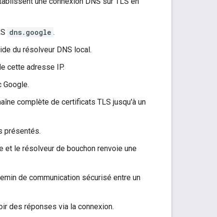
n établissent une connexion DNS sur TLS en
TLS
dns.google
.
aide du résolveur DNS local.
e cette adresse IP.
c Google.
haîne complète de certificats TLS jusqu'à un
ts présentés.
ue et le résolveur de bouchon renvoie une
chemin de communication sécurisé entre un
r des réponses via la connexion.