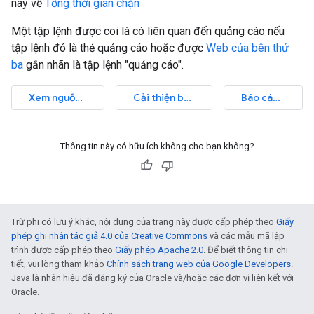
này về
Tổng thời gian chặn
Một tập lệnh được coi là có liên quan đến quảng cáo nếu
tập lệnh đó là thẻ quảng cáo hoặc được
Web của bên thứ
ba
gắn nhãn là tập lệnh "quảng cáo".
Xem nguồn kiểm tra
Cải thiện bài viết này
Báo cáo vấn đề
Thông tin này có hữu ích không cho bạn không?
Trừ phi có lưu ý khác, nội dung của trang này được cấp phép theo
Giấy
phép ghi nhận tác giả 4.0 của Creative Commons
và các mẫu mã lập
trình được cấp phép theo
Giấy phép Apache 2.0
. Để biết thông tin chi
tiết, vui lòng tham khảo
Chính sách trang web của Google Developers
.
Java là nhãn hiệu đã đăng ký của Oracle và/hoặc các đơn vị liên kết với
Oracle.