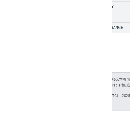
Android Vitals 指标
HOURLY
生命率指标
DAILY
Vitals
.
stuckbackgroundwakelockrate
FULL
_
RANGE
类型
聚合期
日期间隔
Error
Type
新鲜度信息
指标行
Os
Version
如未另行说明，那么本页
用户同类群组
政策
。Java 是 Oracl
其他版本
最后更新时间 (UTC)：2025-
V1 Alpha 版
互动