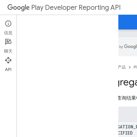
Play Developer Reporting API
首页
指南
参考
信息
聊天
资源摘要
首页
产品
P
API
REST 资源
Aggrega
异常
应用
指标集查询结果
生命体征
Vitals 崩溃率
vitals
.
errors
.
counts
枚举
vitals
.
errors
.
issues
AGGREGATION
_
vitals
.
errors
.
reports
UNSPECIFIED
生命体征过多