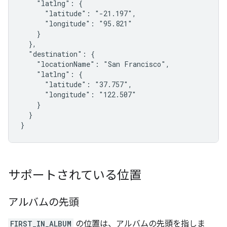
    "latlng": {

      "latitude": "-21.197",

      "longitude": "95.821"

    }

  },

  "destination": {

    "locationName": "San Francisco",

    "latlng": {

      "latitude": "37.757",

      "longitude": "122.507"

    }

  }

}
サポートされている位置
アルバムの先頭
FIRST_IN_ALBUM
の位置は、アルバムの先頭を指しま