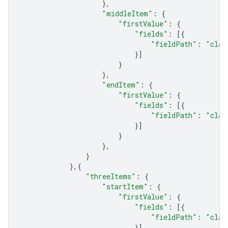
},
"middleItem"
:
{
"firstValue"
:
{
"fields"
:
[{
"fieldPath"
:
"clas
}]
}
},
"endItem"
:
{
"firstValue"
:
{
"fields"
:
[{
"fieldPath"
:
"clas
}]
}
},
}
},{
"threeItems"
:
{
"startItem"
:
{
"firstValue"
:
{
"fields"
:
[{
"fieldPath"
:
"clas
}]