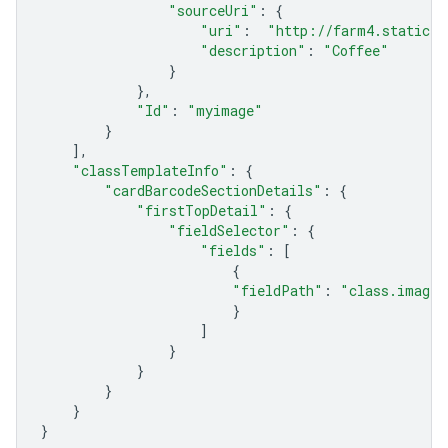
"sourceUri"
:
{
"uri"
:
"http://farm4.staticfl
"description"
:
"Coffee"
}
},
"Id"
:
"myimage"
}
],
"classTemplateInfo"
:
{
"cardBarcodeSectionDetails"
:
{
"firstTopDetail"
:
{
"fieldSelector"
:
{
"fields"
:
[
{
"fieldPath"
:
"class.imageM
}
]
}
}
}
}
}