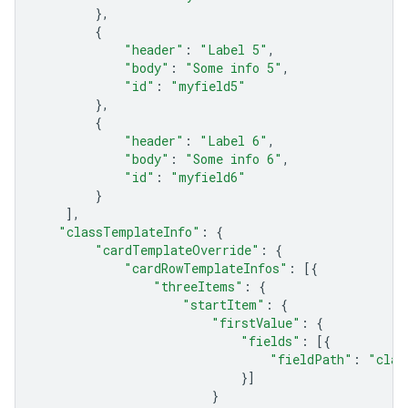
},
{
"header"
:
"Label 5"
,
"body"
:
"Some info 5"
,
"id"
:
"myfield5"
},
{
"header"
:
"Label 6"
,
"body"
:
"Some info 6"
,
"id"
:
"myfield6"
}
],
"classTemplateInfo"
:
{
"cardTemplateOverride"
:
{
"cardRowTemplateInfos"
:
[{
"threeItems"
:
{
"startItem"
:
{
"firstValue"
:
{
"fields"
:
[{
"fieldPath"
:
"clas
}]
}