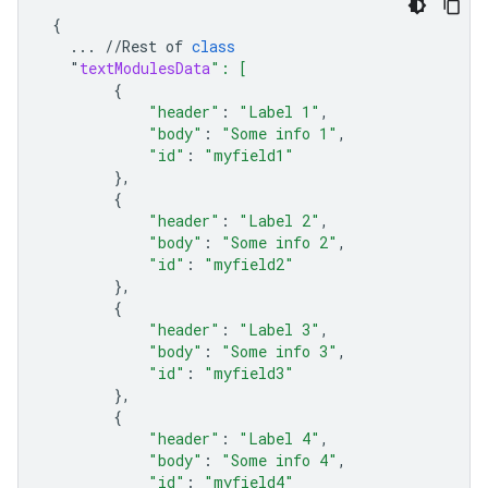
{
...
//
Rest
of
class
"
textModulesData
": [
{
"header"
:
"Label 1"
,
"body"
:
"Some info 1"
,
"id"
:
"myfield1"
},
{
"header"
:
"Label 2"
,
"body"
:
"Some info 2"
,
"id"
:
"myfield2"
},
{
"header"
:
"Label 3"
,
"body"
:
"Some info 3"
,
"id"
:
"myfield3"
},
{
"header"
:
"Label 4"
,
"body"
:
"Some info 4"
,
"id"
:
"myfield4"