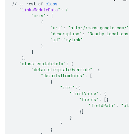
//...
rest
of
class
"
linksModuleData
": {
"uris"
:
[
{
"uri"
:
"http://maps.google.com/"
,
"description"
:
"Nearby Locations"
,
"id"
:
"mylink"
}
]
},
"classTemplateInfo"
:
{
"detailsTemplateOverride"
:
{
"detailsItemInfos"
:
[
{
"item"
:{
"firstValue"
:
{
"fields"
:
[{
"fieldPath"
:
"clas
}]
}
}
}