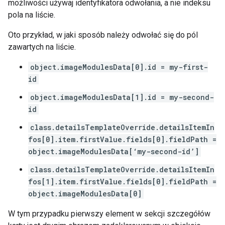
możliwości używaj identyfikatora odwołania, a nie indeksu
pola na liście.
Oto przykład, w jaki sposób należy odwołać się do pól
zawartych na liście.
object.imageModulesData[0].id = my-first-
id
object.imageModulesData[1].id = my-second-
id
class.detailsTemplateOverride.detailsItemIn
fos[0].item.firstValue.fields[0].fieldPath =
object.imageModulesData[‘my-second-id’]
class.detailsTemplateOverride.detailsItemIn
fos[1].item.firstValue.fields[0].fieldPath =
object.imageModulesData[0]
W tym przypadku pierwszy element w sekcji szczegółów