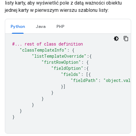
listy karty, aby wyświetlić pole z datą ważności obiektu
jednej karty w pierwszym wierszu szablonu listy:
Python
Java
PHP
#... rest of class definition
"classTemplateInfo"
:
{
"listTemplateOverride"
:{
"firstRowOption"
:
{
"fieldOption"
:{
"fields"
:
[{
"fieldPath"
:
"object.valid
}]
}
}
}
}
}