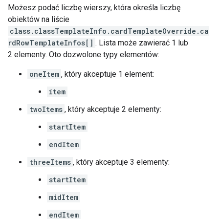
Możesz podać liczbę wierszy, która określa liczbę
obiektów na liście
class.classTemplateInfo.cardTemplateOverride.ca
rdRowTemplateInfos[]
. Lista może zawierać 1 lub
2 elementy. Oto dozwolone typy elementów:
oneItem
, który akceptuje 1 element:
item
twoItems
, który akceptuje 2 elementy:
startItem
endItem
threeItems
, który akceptuje 3 elementy:
startItem
midItem
endItem