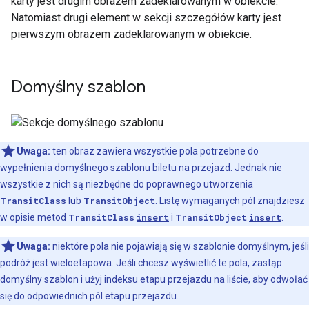
karty jest drugim obrazem zadeklarowanym w obiekcie.
Natomiast drugi element w sekcji szczegółów karty jest
pierwszym obrazem zadeklarowanym w obiekcie.
Domyślny szablon
Uwaga:
ten obraz zawiera wszystkie pola potrzebne do
wypełnienia domyślnego szablonu biletu na przejazd. Jednak nie
wszystkie z nich są niezbędne do poprawnego utworzenia
TransitClass
lub
TransitObject
. Listę wymaganych pól znajdziesz
w opisie metod
TransitClass
insert
i
TransitObject
insert
.
Uwaga:
niektóre pola nie pojawiają się w szablonie domyślnym, jeśli
podróż jest wieloetapowa. Jeśli chcesz wyświetlić te pola, zastąp
domyślny szablon i użyj indeksu etapu przejazdu na liście, aby odwołać
się do odpowiednich pól etapu przejazdu.