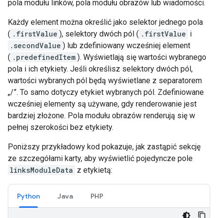
pola modułu linków, pola modułu obrazów lub wiadomości.
Każdy element można określić jako selektor jednego pola
(
.firstValue
), selektory dwóch pól (
.firstValue
i
.secondValue
) lub zdefiniowany wcześniej element
(
.predefinedItem
). Wyświetlają się wartości wybranego
pola i ich etykiety. Jeśli określisz selektory dwóch pól,
wartości wybranych pól będą wyświetlane z separatorem
„/”. To samo dotyczy etykiet wybranych pól. Zdefiniowane
wcześniej elementy są używane, gdy renderowanie jest
bardziej złożone. Pola modułu obrazów renderują się w
pełnej szerokości bez etykiety.
Poniższy przykładowy kod pokazuje, jak zastąpić sekcję
ze szczegółami karty, aby wyświetlić pojedyncze pole
linksModuleData
z etykietą:
Python
Java
PHP