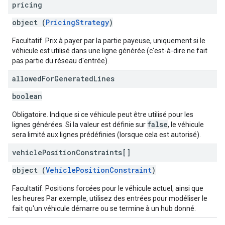
pricing
object (
PricingStrategy
)
Facultatif. Prix à payer par la partie payeuse, uniquement si le
véhicule est utilisé dans une ligne générée (c'est-à-dire ne fait
pas partie du réseau d'entrée).
allowed
For
Generated
Lines
boolean
Obligatoire. Indique si ce véhicule peut être utilisé pour les
false
lignes générées. Si la valeur est définie sur
, le véhicule
sera limité aux lignes prédéfinies (lorsque cela est autorisé).
vehicle
Position
Constraints[]
object (
VehiclePositionConstraint
)
Facultatif. Positions forcées pour le véhicule actuel, ainsi que
les heures Par exemple, utilisez des entrées pour modéliser le
fait qu'un véhicule démarre ou se termine à un hub donné.