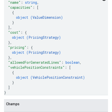
"name"
: 
string
,
"capacities"
: 
[
{
object (
ValueDimension
)
}
]
,
"cost"
: 
{
object (
PricingStrategy
)
}
,
"pricing"
: 
{
object (
PricingStrategy
)
}
,
"allowedForGeneratedLines"
: 
boolean
,
"vehiclePositionConstraints"
: 
[
{
object (
VehiclePositionConstraint
)
}
]
}
Champs