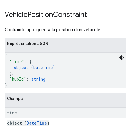
Vehicle
Position
Constraint
Contrainte appliquée à la position d'un véhicule.
Représentation JSON
{
"time"
: 
{
object (
DateTime
)
}
,
"hubId"
: 
string
}
Champs
time
object (
DateTime
)