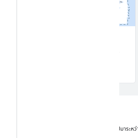
การแบ่งกลุ่มเรื่อง
ใหม่
แยกวัตถุ (ผู้คน สัตว์เลี้ยง หรือวัตถุ) ออกจากพื้นหลังของ
รูปภาพ
เริ่มใช้งาน
API ภาษาธรรมชาติ
API การประมวลผลภาษาธรรมชาติเพื่อระบุและแปลไปมาระหว่