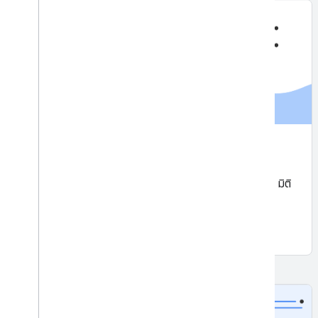
การสแกนบาร์โค้ด
สแกนและประมวลผลบาร์โค้ด รองรับรูปแบบ 1 มิติและ 2 มิติ
มาตรฐานส่วนใหญ่
เริ่มใช้งาน