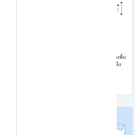
การจดจําหมึกแบบดิจิทัล
จดจำข้อความที่เขียนด้วยลายมือและรูปร่างที่วาดด้วยมือบนพื้น
ผิวดิจิทัล เช่น หน้าจอสัมผัส จดจำภาษา อีโมจิ และรูปร่างพื้น
ฐานกว่า 300 รายการ
เริ่มใช้งาน