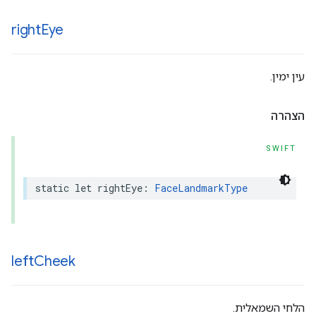
right
Eye
עין ימין.
הצהרה
SWIFT
static
let
rightEye
:
FaceLandmarkType
left
Cheek
הלחי השמאלית.