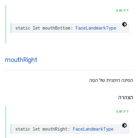
SWIFT
static
let
mouthBottom
:
FaceLandmarkType
mouth
Right
הפינה הימנית של הפה
הצהרה
SWIFT
static
let
mouthRight
:
FaceLandmarkType