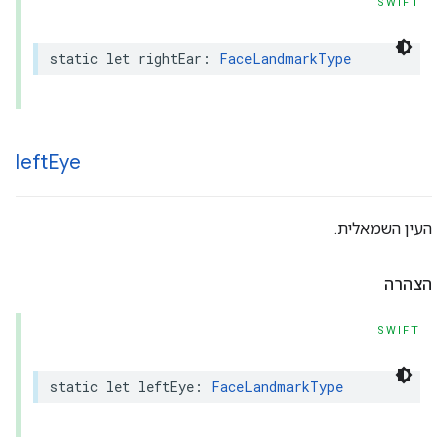
SWIFT
static
let
rightEar
:
FaceLandmarkType
left
Eye
העין השמאלית.
הצהרה
SWIFT
static
let
leftEye
:
FaceLandmarkType