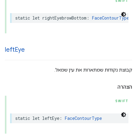
SWIFT
static
let
rightEyebrowBottom
:
FaceContourType
left
Eye
קבוצת נקודות שמתארות את עין שמאל.
הצהרה
SWIFT
static
let
leftEye
:
FaceContourType