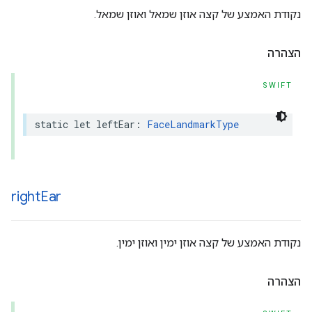
נקודת האמצע של קצה אוזן שמאל ואוזן שמאל.
הצהרה
SWIFT
static
let
leftEar
:
FaceLandmarkType
right
Ear
נקודת האמצע של קצה אוזן ימין ואוזן ימין.
הצהרה