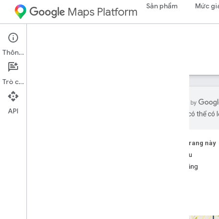
Sản phẩm
Mức gi
Maps Platform
Map Tiles API
Thông tin
Hướng dẫn
Tài nguyên
Trò chuyện
API
bằng AI có thể có l
Map Tiles API
Tổng quan
Trên trang này
Bắt đầu
Thiết lập
Tính năng
Thiết lập Map Tiles API
Sử dụng Thẻ Bản đồ
Gạch 2D