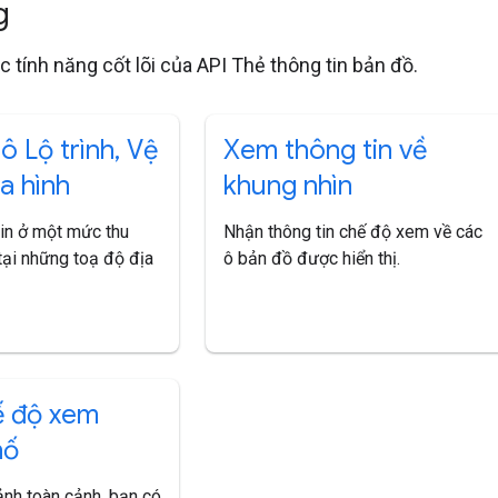
ng
c tính năng cốt lõi của API Thẻ thông tin bản đồ.
ô Lộ trình
,
Vệ
Xem thông tin về
ịa hình
khung nhìn
tin ở một mức thu
Nhận thông tin chế độ xem về các
tại những toạ độ địa
ô bản đồ được hiển thị.
ế độ xem
hố
ảnh toàn cảnh, bạn có