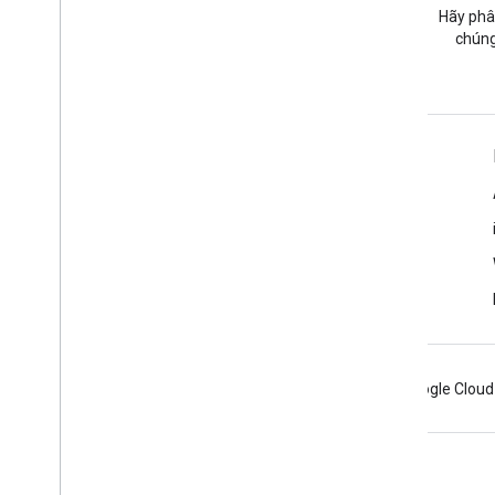
Đặt câu hỏi trong thẻ google-
Hãy phâ
maps.
chúng
Tìm hiểu thêm
Câu hỏi thường gặp
Trình khám phá các chức năng
Các phương pháp hay nhất về bảo mật API
Tối ưu hoá mức sử dụng dịch vụ web
Android
Chrome
Firebase
Google Cloud
Điều khoản
Quyền riêng tư
Manage cookies