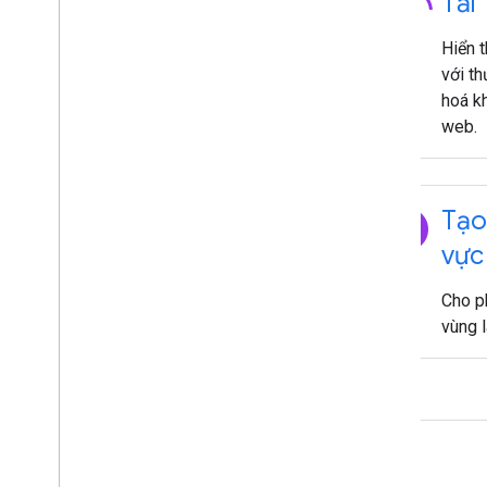
3d_rotation
Tải
Hiển t
với t
hoá kh
web.
explore
Tạo
vực
Cho p
vùng 