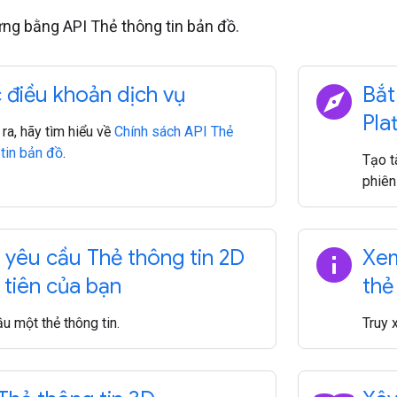
ng bằng API Thẻ thông tin bản đồ.
explore
 điều khoản dịch vụ
Bắt
Pla
ra, hãy tìm hiểu về
Chính sách API Thẻ
 tin bản đồ
.
Tạo t
phiên
info
 yêu cầu Thẻ thông tin 2D
Xem
 tiên của bạn
thẻ
u một thẻ thông tin.
Truy 