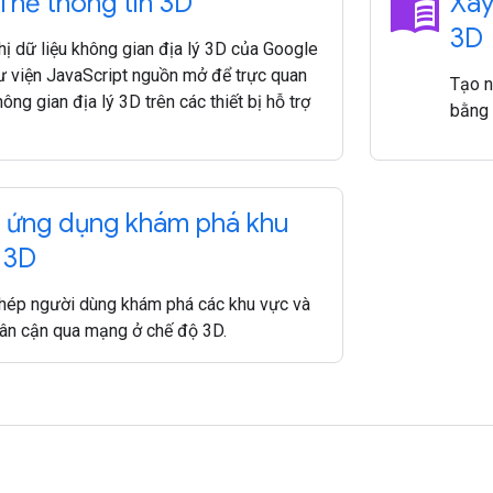
menu_book
 Thẻ thông tin 3D
Xây
3D
hị dữ liệu không gian địa lý 3D của Google
hư viện JavaScript nguồn mở để trực quan
Tạo n
ông gian địa lý 3D trên các thiết bị hỗ trợ
bằng 
 ứng dụng khám phá khu
 3D
hép người dùng khám phá các khu vực và
lân cận qua mạng ở chế độ 3D.