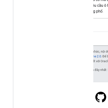
thể yêu cầu ô
đường phố.
Trừ phi có lưu ý khác, nội
Giấy phép Apache 2.0
. Để 
các đơn vị liên kết với Oracl
Cập nhật lần gần đây nhất:
Stack Overflow