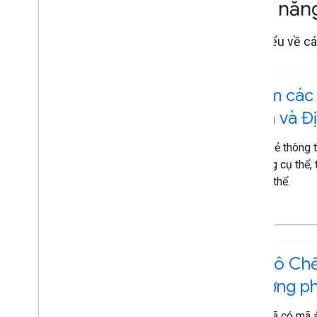
Tính nă
Tìm hiểu về cá
Xem các 
tinh và Đ
Tải thẻ thông 
phóng cụ thể, 
lý cụ thể.
Tải ô Ch
đường p
Khi đã có mã 