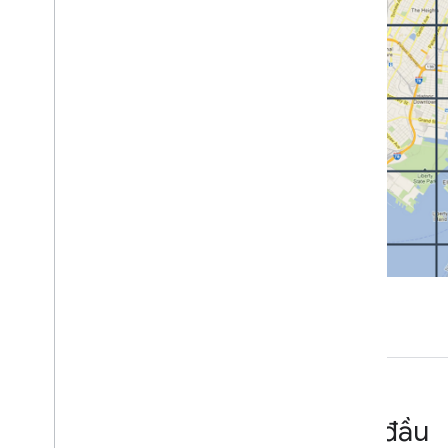
Ô chế độ xem phố
Gạch 3D
Xử lý lỗi
Các phương pháp hay nhất
Các phương pháp hay nhất về API Web
Giải pháp 3D
Trình khám phá khu vực 3D
Kể chuyện 3D
Bắt đầu