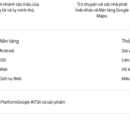
n nhánh các mẫu của
Trò chuyện với các nhà phát
 tôi và tự mình thử.
triển khác về Nền tảng Google
Maps.
Nền tảng
Thô
Android
Giá 
iOS
Liên
Web
Hỗ t
Dịch vụ Web
Điều
 Platform
Google AI
Tất cả sản phẩm