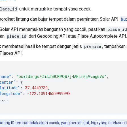
lace_id
untuk merujuk ke tempat yang cocok.
ordinat lintang dan bujur tempat dalam permintaan Solar API
bu
 Solar API menemukan bangunan yang cocok, pastikan
place_id
gan
place_id
dari Geocoding API atau Place Autocomplete API.
k membatasi hasil ke tempat dengan jenis
premise
, tambahkan 
 Places API.
name"
:
"buildings/ChIJh0CMPQW7j4ARLrRiVvmg6Vs"
,
center"
:
{
latitude"
:
37.4449739
,
longitude"
:
-122.13914659999998
,
...
dang ID tempat tidak akan cocok, yang berarti (lat, lng) yang ditelusu