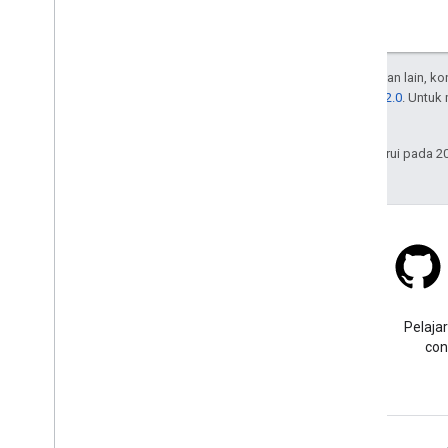
Kecuali dinyatakan lain, k
Lisensi Apache 2.0
. Untuk
afiliasinya.
Terakhir diperbarui pada 2
Stack Overflow
Ajukan pertanyaan dengan
Pelajar
tag google-maps.
con