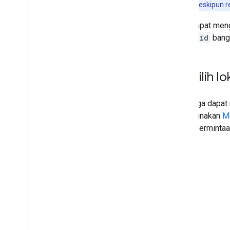
sama. Meskipun 
Anda dapat me
place_id
bangu
Memilih lo
Anda juga dapa
menggunakan
M
dalam perminta