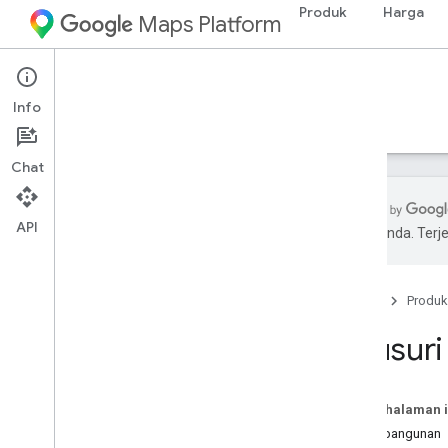
Produk
Harga
Maps Platform
Environment
Solar API
Info
Panduan
Referensi
Referensi
Chat
API
pilihan Anda. Te
Solar API
Ringkasan
Beranda
Produk
Coba demo Solar API
Konsep
Telusur
Metodologi
Cakupan negara dan wilayah
Pada halaman i
Penyiapan
Jenis bangunan