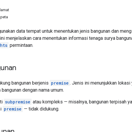
alamat
 peta
unakan data tempat untuk menentukan jenis bangunan dan mengid
n ini menjelaskan cara menentukan informasi tenaga surya bangu
hts
permintaan.
gunan
ukung bangunan berjenis
premise
. Jenis ini menunjukkan lokasi
n bangunan dengan nama umum.
ti
subpremise
atau kompleks — misalnya, bangunan terpisah yang 
ai
premise
— tidak
didukung.
unan