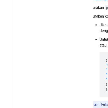
Gunakan
p
Gunakan ko
Jika
den
Untu
atau
{
"
"
"
"
}
}
Catatan:
Terka