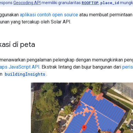
respons
Geocoding API
memiliki granularitas
ROOFTOP
,
place_id
mungkin
nggunakan
aplikasi contoh open source
atau membuat permintaa
nan yang tercakup oleh Solar API.
kasi di peta
t menawarkan pengalaman pelengkap dengan memungkinkan peng
aps JavaScript API
. Ekstrak lintang dan bujur bangunan dari
peri
an
buildingInsights
.