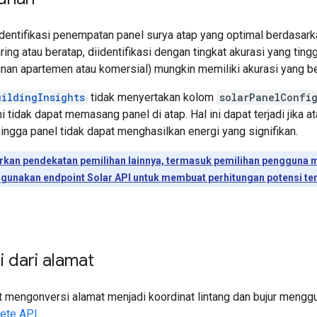
entifikasi penempatan panel surya atap yang optimal berdasarkan
ring atau beratap, diidentifikasi dengan tingkat akurasi yang ti
unan apartemen atau komersial) mungkin memiliki akurasi yang 
uildingInsights
tidak menyertakan kolom
solarPanelConfi
mi tidak dapat memasang panel di atap. Hal ini dapat terjadi jika 
hingga panel tidak dapat menghasilkan energi yang signifikan.
kan pendekatan pemilihan lainnya, termasuk pemilihan pengguna 
unakan endpoint Solar API untuk membuat perhitungan potensi ten
 dari alamat
 mengonversi alamat menjadi koordinat lintang dan bujur mengg
ete API
.