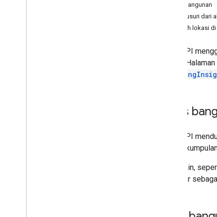
Menyiapkan Solar API
Atap bangunan
Menelusuri dari 
Menggunakan Solar API
Memilih lokasi di
Membangun insight
Membuat permintaan insight build
Solar API mengg
Telusuri gedung
satelit. Halama
Menghitung biaya dan penghematan
buildingInsig
(khusus AS)
Hitung biaya dan penghematan (non-
AS)
Jenis ban
Menghitung biaya dan
penghematan di Type
Script
Lapisan data
Solar API mend
Cakupan yang diperluas
atau sekumpula
(Eksperimental)
Jenis lain, seper
Bermigrasi ke Solar API
terdaftar sebag
Panduan migrasi
Atap bang