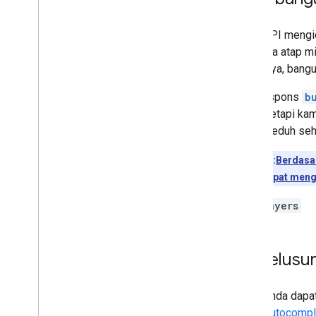
Solar API mengid
terutama atap mi
(misalnya, bang
Jika respons
b
benar, tetapi ka
terlalu teduh se
Tips:
Berdasar
Anda dapat mengg
dataLayers
Menelusuri
Anda dapat
Autocompl