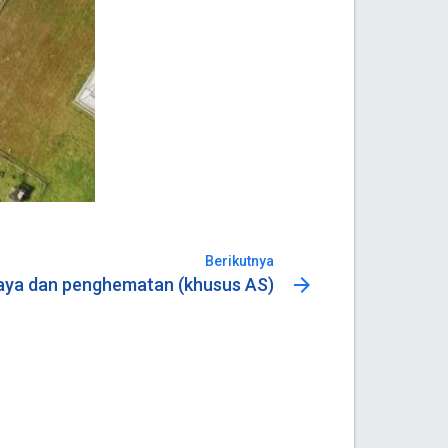
Berikutnya
arrow_forward
aya dan penghematan (khusus AS)