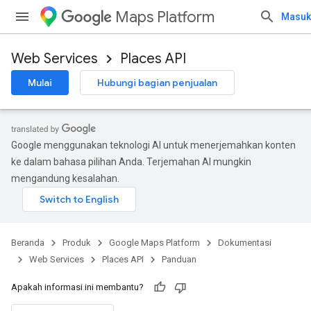
Maps Platform
Masuk
Web Services
Places API
Mulai
Hubungi bagian penjualan
Google menggunakan teknologi AI untuk menerjemahkan konten
ke dalam bahasa pilihan Anda. Terjemahan AI mungkin
mengandung kesalahan.
Beranda
Produk
Google Maps Platform
Dokumentasi
Web Services
Places API
Panduan
Apakah informasi ini membantu?