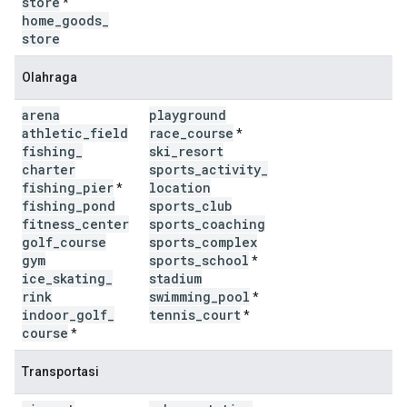
store
*
home
_
goods
_
store
Olahraga
arena
playground
athletic
_
field
race
_
course
*
fishing
_
ski
_
resort
charter
sports
_
activity
_
fishing
_
pier
location
*
fishing
_
pond
sports
_
club
fitness
_
center
sports
_
coaching
golf
_
course
sports
_
complex
gym
sports
_
school
*
ice
_
skating
_
stadium
rink
swimming
_
pool
*
indoor
_
golf
_
tennis
_
court
*
course
*
Transportasi