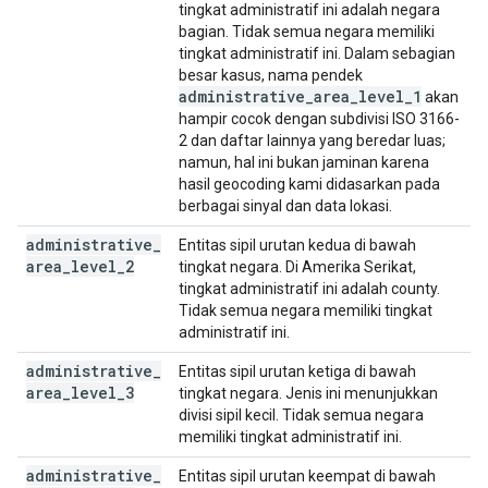
tingkat administratif ini adalah negara
bagian. Tidak semua negara memiliki
tingkat administratif ini. Dalam sebagian
besar kasus, nama pendek
administrative
_
area
_
level
_
1
akan
hampir cocok dengan subdivisi ISO 3166-
2 dan daftar lainnya yang beredar luas;
namun, hal ini bukan jaminan karena
hasil geocoding kami didasarkan pada
berbagai sinyal dan data lokasi.
administrative
_
Entitas sipil urutan kedua di bawah
area
_
level
_
2
tingkat negara. Di Amerika Serikat,
tingkat administratif ini adalah county.
Tidak semua negara memiliki tingkat
administratif ini.
administrative
_
Entitas sipil urutan ketiga di bawah
area
_
level
_
3
tingkat negara. Jenis ini menunjukkan
divisi sipil kecil. Tidak semua negara
memiliki tingkat administratif ini.
administrative
_
Entitas sipil urutan keempat di bawah