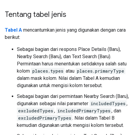
Tentang tabel jenis
Tabel A
mencantumkan jenis yang digunakan dengan cara
berikut:
Sebagai bagian dari respons Place Details (Baru),
Nearby Search (Baru), dan Text Search (Baru).
Permintaan harus menentukan setidaknya salah satu
kolom
places.types
atau
places.primaryType
dalam mask kolom. Nilai dalam Tabel A kemudian
digunakan untuk mengisi kolom tersebut.
Sebagai bagian dari permintaan Nearby Search (Baru),
digunakan sebagai nilai parameter
includedTypes
,
excludedTypes
,
includedPrimaryTypes
, dan
excludedPrimaryTypes
. Nilai dalam Tabel B
kemudian digunakan untuk mengisi kolom tersebut.