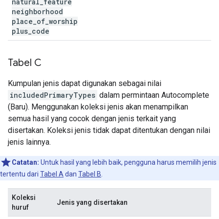
natural
_
feature
neighborhood
place
_
of
_
worship
plus
_
code
Tabel C
Kumpulan jenis dapat digunakan sebagai nilai
includedPrimaryTypes
dalam permintaan Autocomplete
(Baru). Menggunakan koleksi jenis akan menampilkan
semua hasil yang cocok dengan jenis terkait yang
disertakan. Koleksi jenis tidak dapat ditentukan dengan nilai
jenis lainnya.
Catatan:
Untuk hasil yang lebih baik, pengguna harus memilih jenis
tertentu dari
Tabel A
dan
Tabel B
.
Koleksi
Jenis yang disertakan
huruf