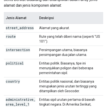
alamat dan jenis komponen alamat:
Jenis Alamat
Deskripsi
street
_
address
Alamat yang akurat.
route
Rute yang telah diberi nama (seperti "US
101").
intersection
Persimpangan utama, biasanya
persimpangan dua jalan utama.
political
Entitas politik. Biasanya, tipe ini
menunjukkan poligon dari beberapa
pemerintahan sipil.
country
Entitas politik nasional, dan biasanya
merupakan jenis urutan tertinggi yang
ditampilkan oleh Geocoder.
administrative
_
Entitas sipil urutan pertama di bawah
area
_
level
_
1
tingkat negara. Di Amerika Serikat,