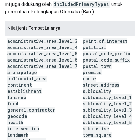
ini juga didukung oleh
includedPrimaryTypes
untuk
permintaan Pelengkapan Otomatis (Baru).
Nilai jenis Tempat Lainnya
administrative
_
area
_
level
_
3
point
_
of
_
interest
administrative
_
area
_
level
_
4
political
administrative
_
area
_
level
_
5
postal
_
code
_
prefix
administrative
_
area
_
level
_
6
postal
_
code
_
suffix
administrative
_
area
_
level
_
7
postal
_
town
archipelago
premise
colloquial
_
area
route
continent
street
_
address
establishment
sublocality
finance
sublocality
_
level
_
1
food
sublocality
_
level
_
2
general
_
contractor
sublocality
_
level
_
3
geocode
sublocality
_
level
_
4
health
sublocality
_
level
_
5
intersection
subpremise
landmark
town
_
square