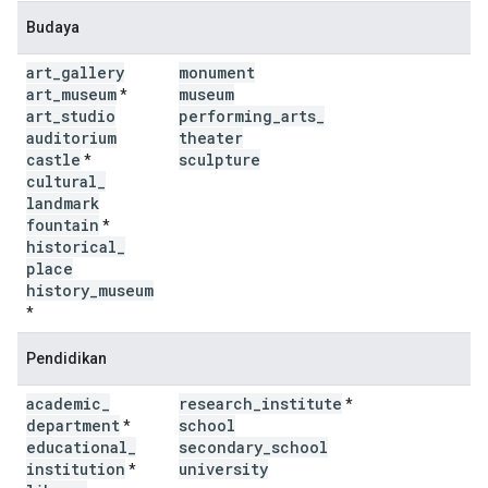
Budaya
art
_
gallery
monument
art
_
museum
museum
*
art
_
studio
performing
_
arts
_
auditorium
theater
castle
sculpture
*
cultural
_
landmark
fountain
*
historical
_
place
history
_
museum
*
Pendidikan
academic
_
research
_
institute
*
department
school
*
educational
_
secondary
_
school
institution
university
*