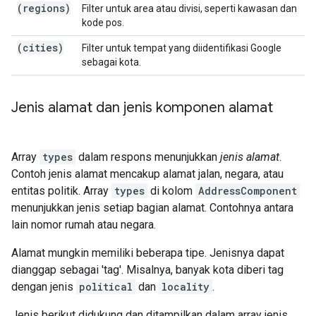
(regions)
Filter untuk area atau divisi, seperti kawasan dan
kode pos.
(cities)
Filter untuk tempat yang diidentifikasi Google
sebagai kota.
Jenis alamat dan jenis komponen alamat
Array
types
dalam respons menunjukkan
jenis alamat
.
Contoh jenis alamat mencakup alamat jalan, negara, atau
entitas politik. Array
types
di kolom
AddressComponent
menunjukkan jenis setiap bagian alamat. Contohnya antara
lain nomor rumah atau negara.
Alamat mungkin memiliki beberapa tipe. Jenisnya dapat
dianggap sebagai 'tag'. Misalnya, banyak kota diberi tag
dengan jenis
political
dan
locality
.
Jenis berikut didukung dan ditampilkan dalam array jenis