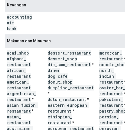
Keuangan
accounting
atm
bank
Makanan dan Minuman
acai
_
shop
dessert
_
restaurant
moroccan
_
afghani
_
dessert
_
shop
restaurant
*
restaurant
dim
_
sum
_
restaurant
noodle
_
shop
*
*
african
_
diner
north
_
restaurant
dog
_
cafe
indian
_
american
_
donut
_
shop
restaurant
*
restaurant
dumpling
_
restaurant
oyster
_
bar
_
argentinian
_
restaurant
*
*
restaurant
dutch
_
restaurant
pakistani
_
*
*
asian
_
fusion
_
eastern
_
european
_
restaurant
*
restaurant
restaurant
pastry
_
shop
*
*
*
asian
_
ethiopian
_
persian
_
restaurant
restaurant
restaurant
*
*
australian
_
european
_
restaurant
peruvian
_