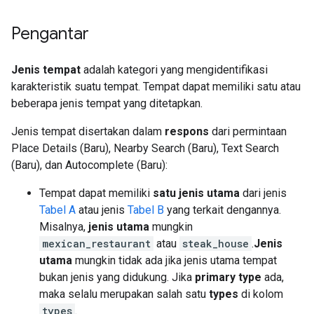
Pengantar
Jenis tempat
adalah kategori yang mengidentifikasi
karakteristik suatu tempat. Tempat dapat memiliki satu atau
beberapa jenis tempat yang ditetapkan.
Jenis tempat disertakan dalam
respons
dari permintaan
Place Details (Baru), Nearby Search (Baru), Text Search
(Baru), dan Autocomplete (Baru):
Tempat dapat memiliki
satu jenis utama
dari jenis
Tabel A
atau jenis
Tabel B
yang terkait dengannya.
Misalnya,
jenis utama
mungkin
mexican_restaurant
atau
steak_house
.
Jenis
utama
mungkin tidak ada jika jenis utama tempat
bukan jenis yang didukung. Jika
primary type
ada,
maka selalu merupakan salah satu
types
di kolom
types
.