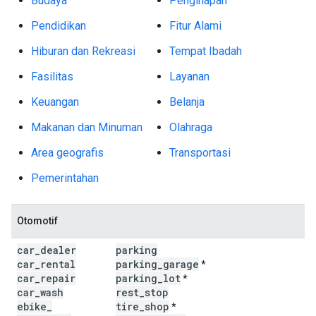
Budaya
Penginapan
Pendidikan
Fitur Alami
Hiburan dan Rekreasi
Tempat Ibadah
Fasilitas
Layanan
Keuangan
Belanja
Makanan dan Minuman
Olahraga
Area geografis
Transportasi
Pemerintahan
Otomotif
car
_
dealer
parking
car
_
rental
parking
_
garage
*
car
_
repair
parking
_
lot
*
car
_
wash
rest
_
stop
ebike
_
tire
_
shop
*