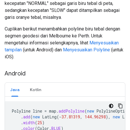
kecepatan "NORMAL" sebagai garis biru tebal di peta,
sedangkan kecepatan "SLOW" dapat ditampilkan sebagai
garis oranye tebal, misalnya.
Cuplikan berikut menambahkan polyline biru tebal dengan
segmen geodesi dari Melbourne ke Perth. Untuk
mengetahui informasi selengkapnya, lihat
Menyesuaikan
tampilan
(untuk Android) dan
Menyesuaikan Polyline
(untuk
iOS).
Android
Java
Kotlin
Polyline
line
=
map
.
addPolyline
(
new
PolylineOption
.
add
(
new
LatLng
(
-
37.81319
,
144.96298
),
new
Lat
.
width
(
25
)
.
color
(
Color
.
BLUE
)