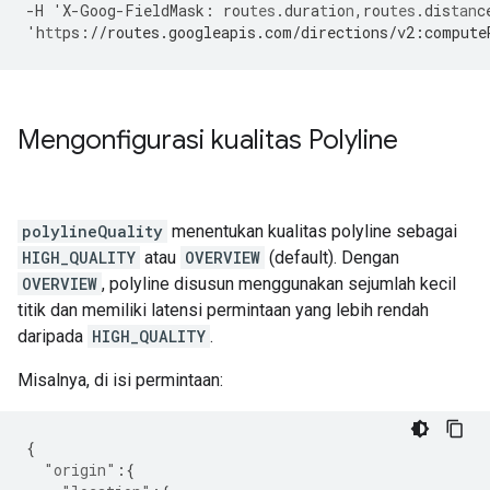
-
H
'X
-
Goog
-
FieldMask
:
rou
tes
.dura
t
io
n
,
rou
tes
.dis
tan
c
'h
tt
ps
:
//routes.googleapis.com/directions/v2:compute
Mengonfigurasi kualitas Polyline
polylineQuality
menentukan kualitas polyline sebagai
HIGH_QUALITY
atau
OVERVIEW
(default). Dengan
OVERVIEW
, polyline disusun menggunakan sejumlah kecil
titik dan memiliki latensi permintaan yang lebih rendah
daripada
HIGH_QUALITY
.
Misalnya, di isi permintaan:
{
"origin"
:{