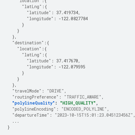
"location"
:{
"latLng"
:{
"latitude"
:
37.419734
,
"longitude"
:
-122.0827784
}
}
},
"destination"
:{
"location"
:{
"latLng"
:{
"latitude"
:
37.417670
,
"longitude"
:
-122.079595
}
}
},
"travelMode"
:
"DRIVE"
,
"routingPreference"
:
"TRAFFIC_AWARE"
,
"polylineQuality"
:
"HIGH_QUALITY"
,
"polylineEncoding"
:
"ENCODED_POLYLINE"
,
"departureTime"
:
"2023-10-15T15:01:23.045123456Z"
...
}