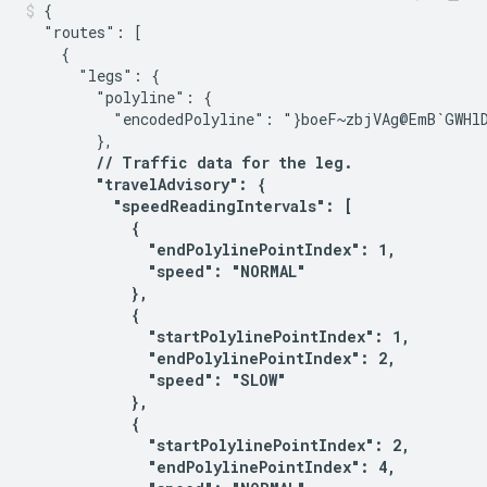
{

  "routes": [

    {

      "legs": {

        "polyline": {

          "encodedPolyline": "}boeF~zbjVAg@EmB`GWHlD
        },

// Traffic data for the leg.

        "travelAdvisory": {

          "speedReadingIntervals": [

            {

              "endPolylinePointIndex": 1,

              "speed": "NORMAL"

            },

            {

              "startPolylinePointIndex": 1,

              "endPolylinePointIndex": 2,

              "speed": "SLOW"

            },

            {

              "startPolylinePointIndex": 2,

              "endPolylinePointIndex": 4,
