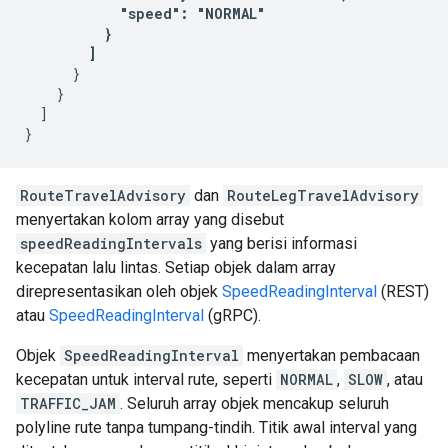
            "speed": "NORMAL"

          }

        ] 
      }

    }

  ]

RouteTravelAdvisory
dan
RouteLegTravelAdvisory
menyertakan kolom array yang disebut
speedReadingIntervals
yang berisi informasi
kecepatan lalu lintas. Setiap objek dalam array
direpresentasikan oleh objek
SpeedReadingInterval
(REST)
atau
SpeedReadingInterval
(gRPC).
Objek
SpeedReadingInterval
menyertakan pembacaan
kecepatan untuk interval rute, seperti
NORMAL
,
SLOW
, atau
TRAFFIC_JAM
. Seluruh array objek mencakup seluruh
polyline rute tanpa tumpang-tindih. Titik awal interval yang