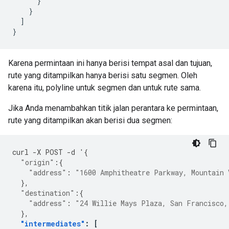
}
}
]
}
Karena permintaan ini hanya berisi tempat asal dan tujuan,
rute yang ditampilkan hanya berisi satu segmen. Oleh
karena itu, polyline untuk segmen dan untuk rute sama.
Jika Anda menambahkan titik jalan perantara ke permintaan,
rute yang ditampilkan akan berisi dua segmen:
curl
-
X
POST
-
d
'
{
"origin"
:{
"address"
:
"1600 Amphitheatre Parkway, Mountain 
},
"destination"
:{
"address"
:
"24 Willie Mays Plaza, San Francisco,
},
"intermediates"
:
[