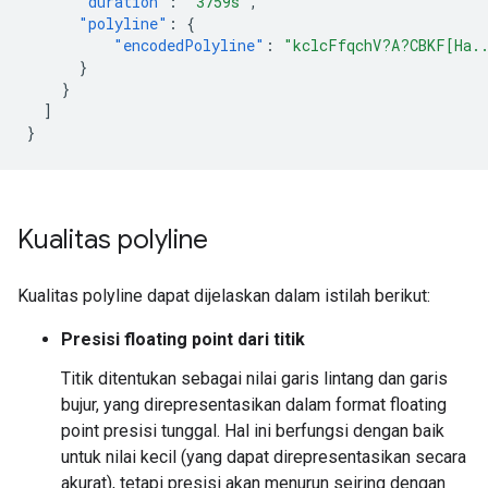
"duration"
:
"3759s"
,
"polyline"
:
{
"encodedPolyline"
:
"kclcFfqchV?A?CBKF[Ha.
}
}
]
}
Kualitas polyline
Kualitas polyline dapat dijelaskan dalam istilah berikut:
Presisi floating point dari titik
Titik ditentukan sebagai nilai garis lintang dan garis
bujur, yang direpresentasikan dalam format floating
point presisi tunggal. Hal ini berfungsi dengan baik
untuk nilai kecil (yang dapat direpresentasikan secara
akurat), tetapi presisi akan menurun seiring dengan