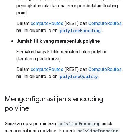
peningkatan nilai karena error pembulatan floating
point.
Dalam
computeRoutes
(REST) dan
ComputeRoutes
,
hal ini dikontrol oleh
polylineEncoding
.
Jumlah titik yang membentuk polyline
Semakin banyak titik, semakin halus polyline
(terutama pada kurva).
Dalam
computeRoutes
(REST) dan
ComputeRoutes
,
hal ini dikontrol oleh
polylineQuality
.
Mengonfigurasi jenis encoding
polyline
Gunakan opsi permintaan
polylineEncoding
untuk
mengontrol jenis polyline. Properti
polylineEncoding