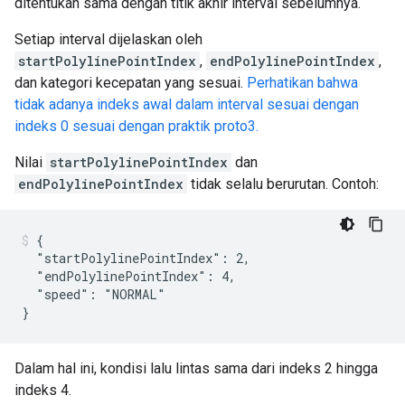
ditentukan sama dengan titik akhir interval sebelumnya.
Setiap interval dijelaskan oleh
startPolylinePointIndex
,
endPolylinePointIndex
,
dan kategori kecepatan yang sesuai.
Perhatikan bahwa
tidak adanya indeks awal dalam interval sesuai dengan
indeks 0 sesuai dengan praktik proto3.
Nilai
startPolylinePointIndex
dan
endPolylinePointIndex
tidak selalu berurutan. Contoh:
{

  "startPolylinePointIndex": 2,

  "endPolylinePointIndex": 4,

  "speed": "NORMAL"

Dalam hal ini, kondisi lalu lintas sama dari indeks 2 hingga
indeks 4.