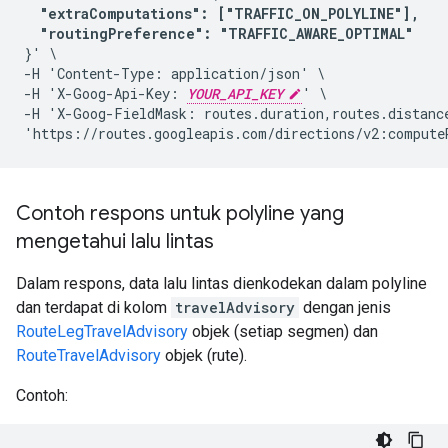
"extraComputations": ["TRAFFIC_ON_POLYLINE"],

  "routingPreference": "TRAFFIC_AWARE_OPTIMAL"
}' \

-H 'Content-Type: application/json' \

-H 'X-Goog-Api-Key: 
YOUR_API_KEY
' \

-H 'X-Goog-FieldMask: routes.duration,routes.distanc
'https://routes.googleapis.com/directions/v2:compute
Contoh respons untuk polyline yang
mengetahui lalu lintas
Dalam respons, data lalu lintas dienkodekan dalam polyline
dan terdapat di kolom
travelAdvisory
dengan jenis
RouteLegTravelAdvisory
objek (setiap segmen) dan
RouteTravelAdvisory
objek (rute).
Contoh: