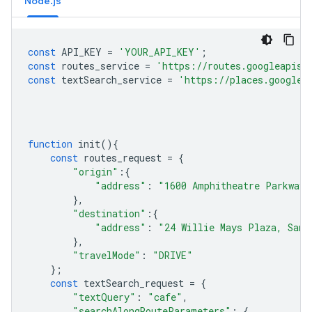
Node.js
const
API_KEY
=
'YOUR_API_KEY'
;
const
routes_service
=
'https://routes.googleapis.
const
textSearch_service
=
'https://places.googlea
function
init
(){
const
routes_request
=
{
"origin"
:
{
"address"
:
"1600 Amphitheatre Parkway,
},
"destination"
:
{
"address"
:
"24 Willie Mays Plaza, San 
},
"travelMode"
:
"DRIVE"
};
const
textSearch_request
=
{
"textQuery"
:
"cafe"
,
"searchAlongRouteParameters"
:
{