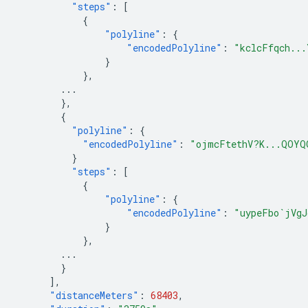
"steps"
:
[
{
"polyline"
:
{
"encodedPolyline"
:
"kclcFfqch...
}
},
...
},
{
"polyline"
:
{
"encodedPolyline"
:
"ojmcFtethV?K...QOYQ
}
"steps"
:
[
{
"polyline"
:
{
"encodedPolyline"
:
"uypeFbo`jVgJ
}
},
...
}
],
"distanceMeters"
:
68403
,