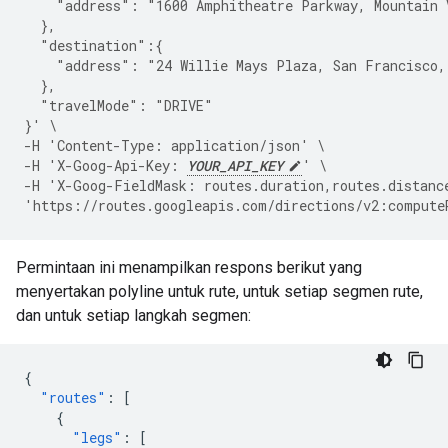
    "address": "1600 Amphitheatre Parkway, Mountain 
  },
  "destination":{
    "address": "24 Willie Mays Plaza, San Francisco,
  },
  "travelMode": "DRIVE"
}' \
-H 'Content-Type: application/json' \
-H 'X-Goog-Api-Key: 
YOUR_API_KEY
' \
-H 'X-Goog-FieldMask: routes.duration,routes.distanc
'https://routes.googleapis.com/directions/v2:compute
Permintaan ini menampilkan respons berikut yang
menyertakan polyline untuk rute, untuk setiap segmen rute,
dan untuk setiap langkah segmen:
{
"routes"
:
[
{
"legs"
:
[