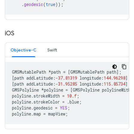
.
geodesic
(
true
));
i
OS
Objective-C
Swift
GMSMutablePath
*
path
=
[
GMSMutablePath
path
];
[
path
addLatitude
:
-37.81319
longitude
:
144.96298
];
[
path
addLatitude
:
-31.95285
longitude
:
115.85734
];
GMSPolyline
*
polyline
=
[
GMSPolyline
polylineWithP
polyline
.
strokeWidth
=
10.f
;
polyline
.
strokeColor
=
.
blue
;
polyline
.
geodesic
=
YES
;
polyline
.
map
=
mapView
;