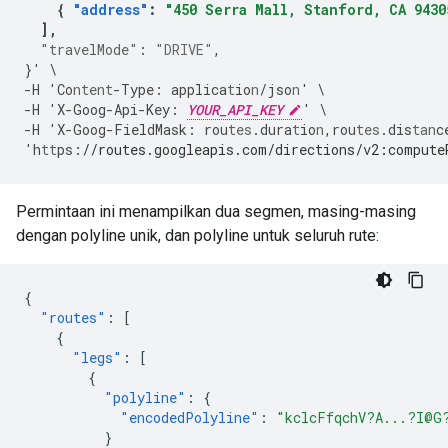
{
"address"
:
"450 Serra Mall, Stanford, CA 9430
],
"travelMode"
:
"DRIVE"
,
}
'
\
-
H
'Co
ntent
-
Type
:
applica
t
io
n
/jso
n
'
\
-
H
'X
-
Goog
-
Api
-
Key
:
YOUR_API_KEY
'
\
-
H
'X
-
Goog
-
FieldMask
:
rou
tes
.dura
t
io
n
,
rou
tes
.dis
tan
c
'h
tt
ps
:
//routes.googleapis.com/directions/v2:compute
Permintaan ini menampilkan dua segmen, masing-masing
dengan polyline unik, dan polyline untuk seluruh rute:
{
"routes"
:
[
{
"legs"
:
[
{
"polyline"
:
{
"encodedPolyline"
:
"kclcFfqchV?A...?I@G
}