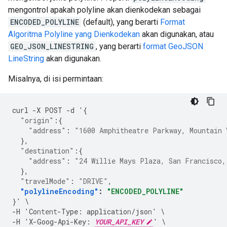
mengontrol apakah polyline akan dienkodekan sebagai
ENCODED_POLYLINE
(default), yang berarti
Format
Algoritma Polyline yang Dienkodekan
akan digunakan, atau
GEO_JSON_LINESTRING
, yang berarti
format GeoJSON
LineString
akan digunakan.
Misalnya, di isi permintaan:
curl
-
X
POST
-
d
'
{
"origin"
:{
"address"
:
"1600 Amphitheatre Parkway, Mountain 
},
"destination"
:{
"address"
:
"24 Willie Mays Plaza, San Francisco,
},
"travelMode"
:
"DRIVE"
,
"polylineEncoding"
:
"ENCODED_POLYLINE"
}
'
\
-
H
'Co
ntent
-
Type
:
applica
t
io
n
/jso
n
'
\
-
H
'X
-
Goog
-
Api
-
Key
:
YOUR_API_KEY
'
\