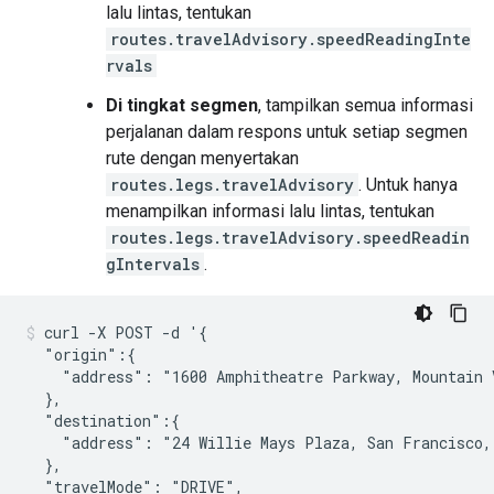
lalu lintas, tentukan
routes.travelAdvisory.speedReadingInte
rvals
Di tingkat segmen
, tampilkan semua informasi
perjalanan dalam respons untuk setiap segmen
rute dengan menyertakan
routes.legs.travelAdvisory
. Untuk hanya
menampilkan informasi lalu lintas, tentukan
routes.legs.travelAdvisory.speedReadin
gIntervals
.
curl -X POST -d '{

  "origin":{

    "address": "1600 Amphitheatre Parkway, Mountain V
  },

  "destination":{

    "address": "24 Willie Mays Plaza, San Francisco, 
  },

  "travelMode": "DRIVE",
