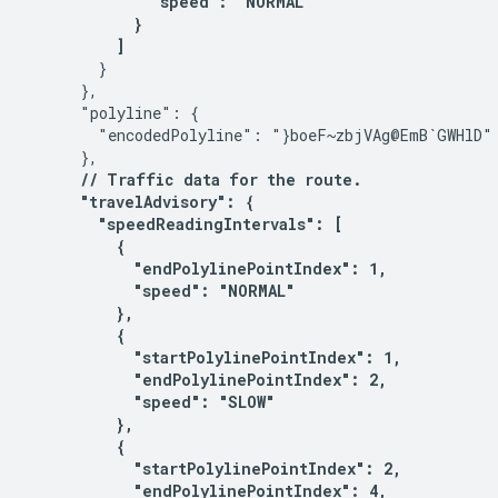
              "speed": "NORMAL"

            }

          ] 
        }

      },

      "polyline": {

        "encodedPolyline": "}boeF~zbjVAg@EmB`GWHlD"

      },

// Traffic data for the route.

      "travelAdvisory": {

        "speedReadingIntervals": [

          {

            "endPolylinePointIndex": 1,

            "speed": "NORMAL"

          },

          {

            "startPolylinePointIndex": 1,

            "endPolylinePointIndex": 2,

            "speed": "SLOW"

          },

          {

            "startPolylinePointIndex": 2,

            "endPolylinePointIndex": 4,
