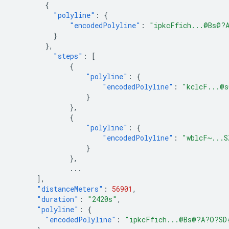
{
"polyline"
:
{
"encodedPolyline"
:
"ipkcFfich...@Bs@?
}
},
"steps"
:
[
{
"polyline"
:
{
"encodedPolyline"
:
"kclcF...@
}
},
{
"polyline"
:
{
"encodedPolyline"
:
"wblcF~...S
}
},
...
],
"distanceMeters"
:
56901
,
"duration"
:
"2420s"
,
"polyline"
:
{
"encodedPolyline"
:
"ipkcFfich...@Bs@?A?O?SD