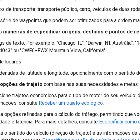
 de transporte: transporte público, carro, veículos de duas rodas
série de waypoints que podem ser otimizados para a ordem mai
s maneiras de especificar origens, destinos e pontos de r
gs de texto. Por exemplo: "Chicago, IL", "Darwin, NT, Austrália"
4043" ou "CWF6+FWX Mountain View, Califórnia".
de lugares
denadas de latitude e longitude, opcionalmente com o sentido d
 opções de trajeto
com base nas suas necessidades e metas:
ione trajetos econômicos para o tipo de motor do seu veículo: di
rmações, consulte
Receber um trajeto ecológico
.
na opções refinadas para o cálculo do tráfego, permitindo que
idade e latência. Para mais detalhes, consulte
Especificar como e
na o sentido do veículo (direção do trajeto) e as informações da