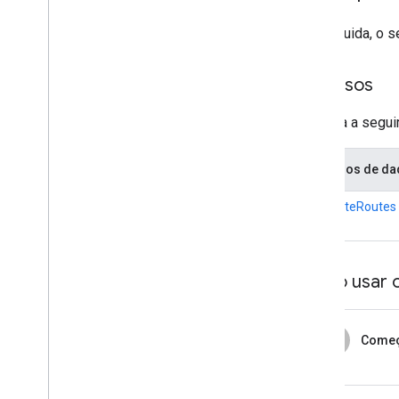
Em seguida, o se
Recursos
A tabela a segu
Recursos de d
ComputeRoutes
Como usar 
1
Começ