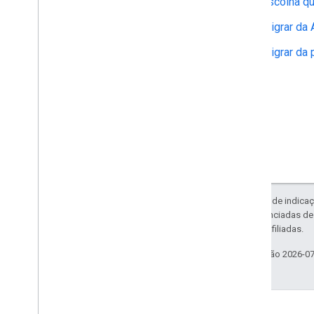
Escolha qu
Migrar da 
Migrar da 
Exceto em caso de indicaç
código são licenciadas d
da Oracle e/ou afiliadas.
Última atualização 2026-0