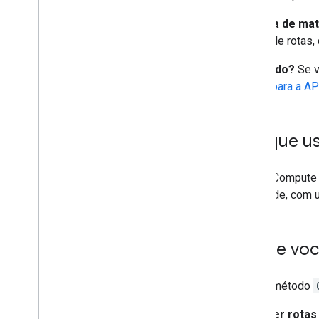
Migrar das APIs Directions ou Distance
Matrix
Precisa de mat
Migração da visualização de rotas para
matriz de rotas,
o GA
Migrando?
Se v
Utilitários
migrar para a A
Utilitário decodificador de polilinhas
Por que u
Com o Compute R
qualidade, com 
O que voc
Com o método
Ver rotas