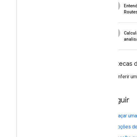
2
Enten
Routes
3
Calcul
analis
Bibliotecas 
Para conferir um
A seguir
Traçar uma
Opções de 