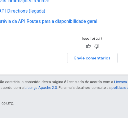
ais informações retornar
API Directions (legada)
prévia da API Routes para a disponibilidade geral
Isso foi útil?
Envie comentários
ão contrária, o conteúdo desta página é licenciado de acordo com a
Licença 
e acordo com a
Licença Apache 2.0
. Para mais detalhes, consulte as
políticas
7-09 UTC.