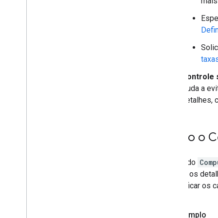
mais
Espe
Defi
Soli
taxa
Controle 
ajuda a ev
detalhes, 
Como o Co
O método
Comp
contém os detal
especificar os 
Exemplo