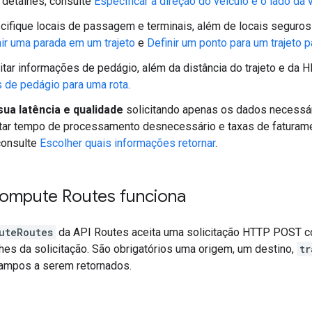
 detalhes, consulte
Especificar a direção do veículo e o lado da 
cifique locais de passagem e terminais, além de locais seguros 
nir uma parada em um trajeto
e
Definir um ponto para um trajeto 
citar informações de pedágio, além da distância do trajeto e da 
s de pedágio para uma rota
.
sua latência e qualidade
solicitando apenas os dados necessá
itar tempo de processamento desnecessário e taxas de faturamen
consulte
Escolher quais informações retornar
.
mpute Routes funciona
uteRoutes
da API Routes aceita uma solicitação HTTP POST c
hes da solicitação. São obrigatórios uma origem, um destino,
tr
campos a serem retornados.