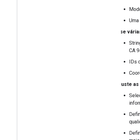
Modos
Uma 
Use vária
Strin
CA 9
IDs 
Coor
Ajuste as
Selec
info
Defi
qual
Defi