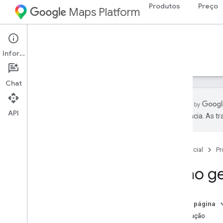
Produtos
Preço
Maps Platform
Web Services
Routes API
Informações
Guias
Referência
Recursos
Chat
API
preferência. As t
API Routes
Testar a demonstração do Compute
Routes
Página inicial
Pr
Visão g
Configuração
Configurar a API Routes
Nesta página
Calcular rotas
Introdução
Visão geral do Compute Routes