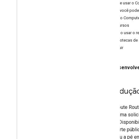
Por que usar o 
O que você pode fazer com uma rota
O que você pode
Ver trajeto
Como o Compute
Solicitar outros tipos de trajeto
Recursos
Personalizar rotas para tipos de veículo
Como usar o r
Definir pontos de referência ao longo
Bibliotecas de 
do trajeto
A seguir
Selecionar opções de trânsito
Selecionar outras opções de trajeto
Desenvolve
Calcular a matriz de rota
Visão geral da Compute Routes Matrix
O que você pode fazer com uma matriz
Introduçã
de rota
Acessar matriz de rota
Selecione o tipo de veículo
O Compute Rout
Selecionar opções de matriz do trajeto
aceita uma solic
locais. Disponib
Migração
transporte públi
Por que migrar para a API Routes?
rodas ou a pé en