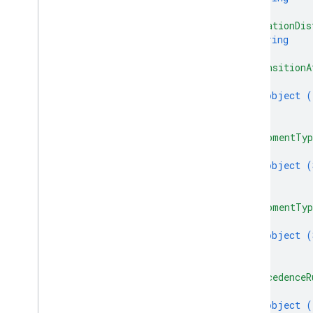
]
,
"durationDis
string
]
,
"transitionA
{
object (
}
]
,
"shipmentTyp
{
object (
}
]
,
"shipmentTyp
{
object (
}
]
,
"precedenceR
{
object (