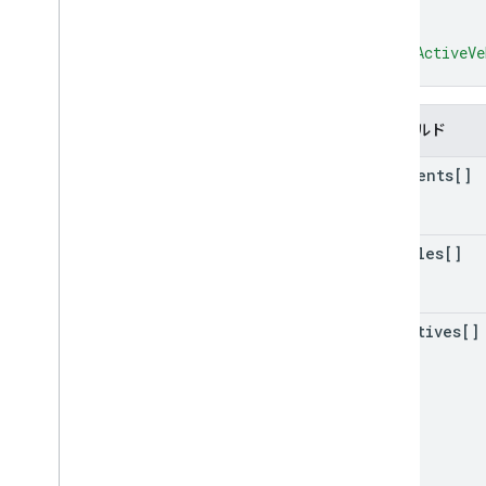
}
]
,
"maxActiveVe
}
フィールド
shipments[]
vehicles[]
objectives[]