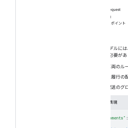
配送
Types
VisitRequest
Aggregated
Metrics
LatLng
Async
Model
Config
ウェイポイント
Batch
Optimize
Tours
Metadata
場所
Batch
Optimize
Tours
Response
Injected
Solution
Constraint
配送モデルには
読み込む
抑える必要があ
Optimize
Tours
Long
Running
Metadata
車両のル
Optimize
Tours
Response
Optimize
Tours
Uri
Metadata
未履行の
Optimize
Tours
Uri
Response
配送のグ
Search
Mode
Shipment
Model
Shipment
Route
JSON 表現
Skipped
Shipment
{
Solving
Mode
"shipments"
URI
{