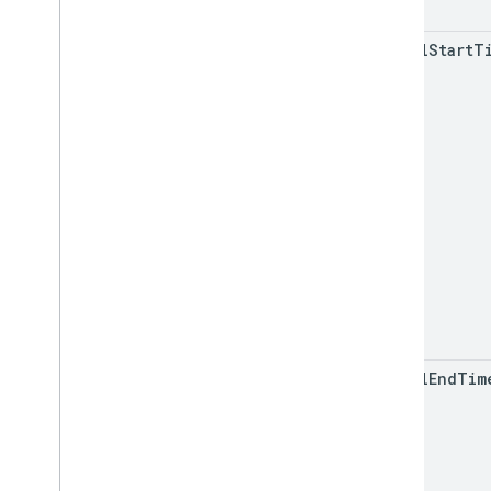
global
Start
T
global
End
Tim