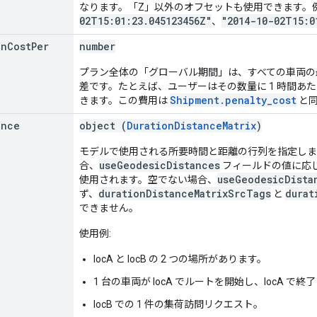
なります。「Z」以外のオフセットも使用できます。例
02T15:01:23.045123456Z"
"2014-10-02T15:0
、
on
Cost
Per
number
プラン全体の「グローバル期間」は、すべての車両の
差です。たとえば、ユーザーはその数量に 1 時間あ
Shipment.penalty_cost
きます。この費用は
と同
ance
object (
DurationDistanceMatrix
)
モデルで使用される所要時間と距離の行列を指定しま
useGeodesicDistances
合、
フィールドの値に応じ
useGeodesicDista
使用されます。空でない場合、
durationDistanceMatrixSrcTags
durat
ず、
と
できません。
使用例:
locA と locB の 2 つの場所があります。
1 台の車両が locA でルートを開始し、locA で終
locB での 1 件の集荷訪問リクエスト。