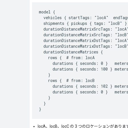
model {

  vehicles { startTags: "locA"  endTags
  shipments { pickups { tags: "locB" } 
  durationDistanceMatrixSrcTags: "locA"
  durationDistanceMatrixSrcTags: "locB"
  durationDistanceMatrixDstTags: "locA"
  durationDistanceMatrixDstTags: "locB"
  durationDistanceMatrices {

    rows {  # from: locA

      durations { seconds: 0 }   meters
      durations { seconds: 100 } meters
    }

    rows {  # from: locB

      durations { seconds: 102 } meters
      durations { seconds: 0 }   meters
    }

  }

locA、locB、locC の 3 つのロケーションがありま