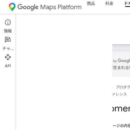
商品
料金
ド
Maps Platform
Route Optimization API
情報
ガイド
例
リファレンス
リソース
チャット
API
は誤りが含まれる
Route Optimization API リファレンス
REST リファレンス
ホーム
プロダ
概要
リファレンス
REST リソース
Shipme
オペレーション
プロジェクト
projects
.
locations
このページの内
projects
.
locations
.
operations