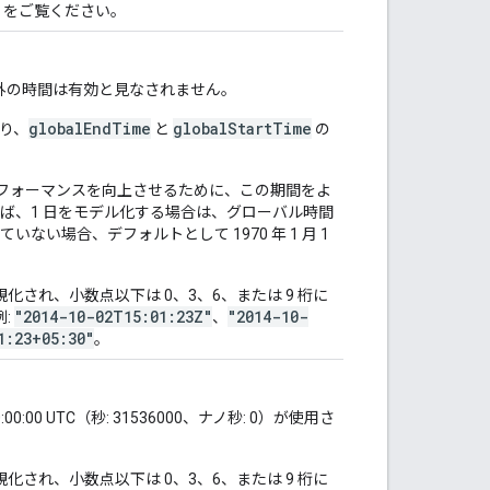
をご覧ください。
囲外の時間は有効と見なされません。
globalEndTime
globalStartTime
まり、
と
の
フォーマンスを向上させるために、この期間をよ
ば、1 日をモデル化する場合は、グローバル時間
い場合、デフォルトとして 1970 年 1 月 1
。
正規化され、小数点以下は 0、3、6、または 9 桁に
"2014-10-02T15:01:23Z"
"2014-10-
:
、
1:23+05:30"
。
0:00 UTC（秒: 31536000、ナノ秒: 0）が使用さ
正規化され、小数点以下は 0、3、6、または 9 桁に