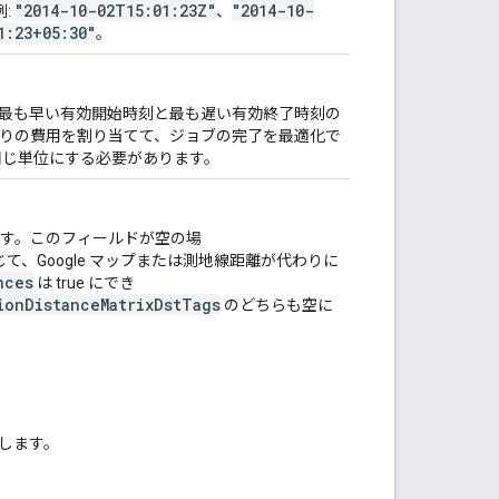
"2014-10-02T15:01:23Z"
"2014-10-
:
、
1:23+05:30"
。
最も早い有効開始時刻と最も遅い有効終了時刻の
たりの費用を割り当てて、ジョブの完了を最適化で
じ単位にする必要があります。
す。このフィールドが空の場
て、Google マップまたは測地線距離が代わりに
nces
は true にでき
ionDistanceMatrixDstTags
のどちらも空に
了します。