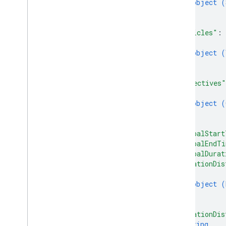
Vehicle
Load
object (
}
Wait
Operation
Request
]
,
RPC リファレンス
"vehicles"
: 
{
object (
}
]
,
"objectives"
{
object (
}
]
,
"globalStart
"globalEndT
"globalDurat
"durationDis
{
object (
}
]
,
"durationDis
string