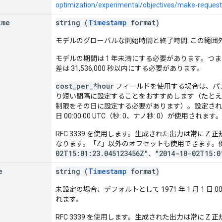
optimization/experimental/objectives/make-request
ime
string (
Timestamp
format)
モデルのグローバルな開始時間と終了時間: この範
モデルの期間は 1 年未満にする必要があります。つ
差は 31,536,000 秒以内にする必要があります。
cost_per_*hour
フィールドを使用する場合は、パ
り短い間隔に設定することをおすすめします（たとえ
制限をその日に設定する必要があります）。設定されていな
日 00:00:00 UTC（秒: 0、ナノ秒: 0）が使用されます
RFC 3339 を使用します。生成された出力は常に Z 
なります。「Z」以外のオフセットも使用できます。例
02T15:01:23.045123456Z"
"2014-10-02T15:0
、
e
string (
Timestamp
format)
未設定の場合、デフォルトとして 1971 年 1 月 1 日 00:0
れます。
RFC 3339 を使用します。生成された出力は常に Z 