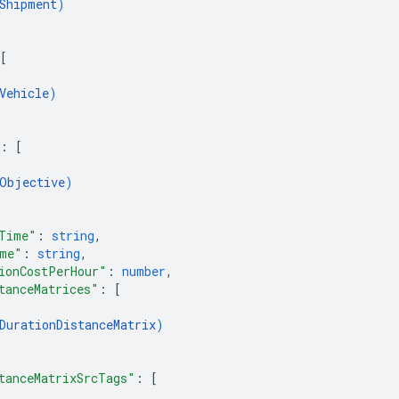
Shipment
)
[
Vehicle
)
: 
[
Objective
)
Time"
: 
string
,
ime"
: 
string
,
ionCostPerHour"
: 
number
,
tanceMatrices"
: 
[
DurationDistanceMatrix
)
tanceMatrixSrcTags"
: 
[