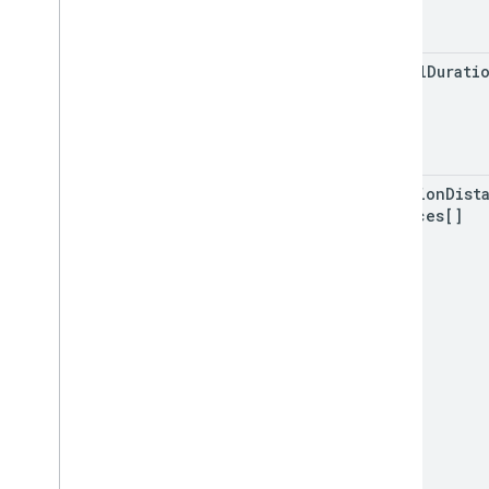
global
Durati
Hour
duration
Dist
Matrices[]