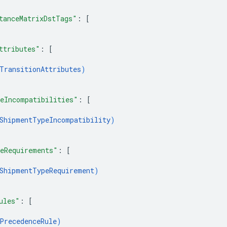
tanceMatrixDstTags"
: 
[
ttributes"
: 
[
TransitionAttributes
)
eIncompatibilities"
: 
[
ShipmentTypeIncompatibility
)
eRequirements"
: 
[
ShipmentTypeRequirement
)
ules"
: 
[
PrecedenceRule
)