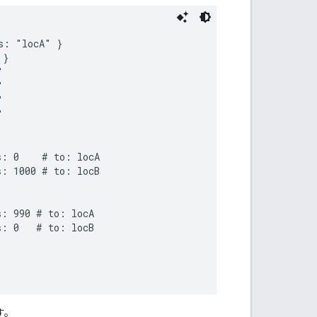
: "locA" }

}









: 0    # to: locA

: 1000 # to: locB

: 990 # to: locA

: 0   # to: locB

す。