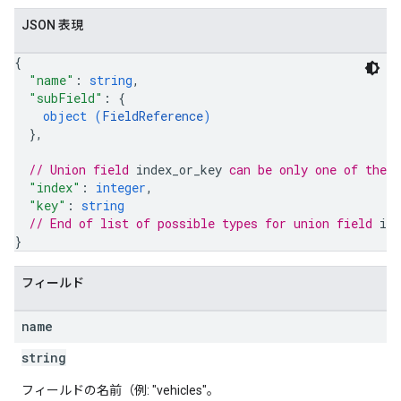
JSON 表現
{
"name"
: 
string
,
"subField"
: 
{
object (
FieldReference
)
}
,
// Union field 
index_or_key
 can be only one of the 
"index"
: 
integer
,
"key"
: 
string
// End of list of possible types for union field 
ind
}
フィールド
name
string
フィールドの名前（例: "vehicles"。