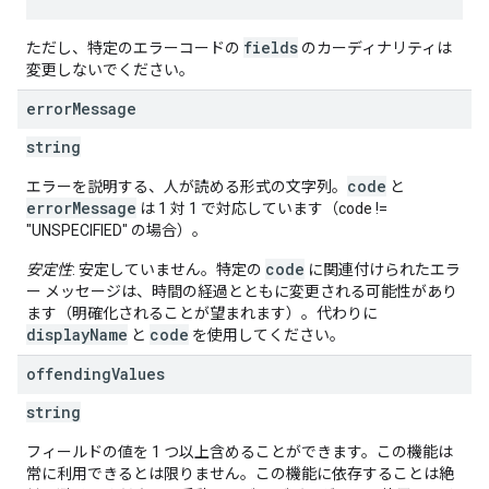
fields
ただし、特定のエラーコードの
のカーディナリティは
変更しないでください。
error
Message
string
code
エラーを説明する、人が読める形式の文字列。
と
errorMessage
は 1 対 1 で対応しています（code !=
"UNSPECIFIED" の場合）。
code
安定性
: 安定していません。特定の
に関連付けられたエラ
ー メッセージは、時間の経過とともに変更される可能性があり
ます（明確化されることが望まれます）。代わりに
displayName
code
と
を使用してください。
offending
Values
string
フィールドの値を 1 つ以上含めることができます。この機能は
常に利用できるとは限りません。この機能に依存することは絶