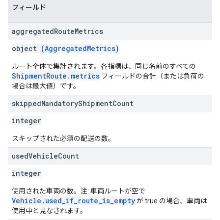
フィールド
aggregated
Route
Metrics
object (
AggregatedMetrics
)
ルート全体で集計されます。各指標は、同じ名前のすべての
ShipmentRoute.metrics
フィールドの合計（または負荷の
場合は最大値）です。
skipped
Mandatory
Shipment
Count
integer
スキップされた必須の配送の数。
used
Vehicle
Count
integer
使用された車両の数。注: 車両ルートが空で
Vehicle.used_if_route_is_empty
が true の場合、車両は
使用中と見なされます。