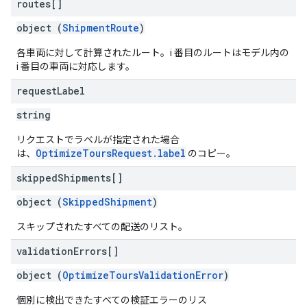
routes[]
object (
ShipmentRoute
)
各車両に対して計算されたルート。i 番目のルートはモデル内の
i 番目の車両に対応します。
request
Label
string
リクエストでラベルが指定された場合
OptimizeToursRequest.label
は、
のコピー。
skipped
Shipments[]
object (
SkippedShipment
)
スキップされたすべての配送のリスト。
validation
Errors[]
object (
OptimizeToursValidationError
)
個別に検出できたすべての検証エラーのリス