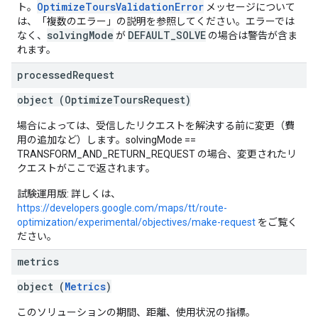
OptimizeToursValidationError
ト。
メッセージについて
は、「複数のエラー」の説明を参照してください。エラーでは
solvingMode
DEFAULT_SOLVE
なく、
が
の場合は警告が含ま
れます。
processed
Request
object (
OptimizeToursRequest
)
場合によっては、受信したリクエストを解決する前に変更（費
用の追加など）します。solvingMode ==
TRANSFORM_AND_RETURN_REQUEST の場合、変更されたリ
クエストがここで返されます。
試験運用版: 詳しくは、
https://developers.google.com/maps/tt/route-
optimization/experimental/objectives/make-request
をご覧く
ださい。
metrics
object (
Metrics
)
このソリューションの期間、距離、使用状況の指標。