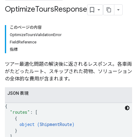
Optimize
Tours
Response
このページの内容
OptimizeToursValidationError
FieldReference
指標
ツアー最適化問題の解決後に返されるレスポンス。各車両
がたどったルート、スキップされた荷物、ソリューション
の全体的な費用が含まれます。
JSON 表現
{
"routes"
: 
[
{
object (
ShipmentRoute
)
}
]
,