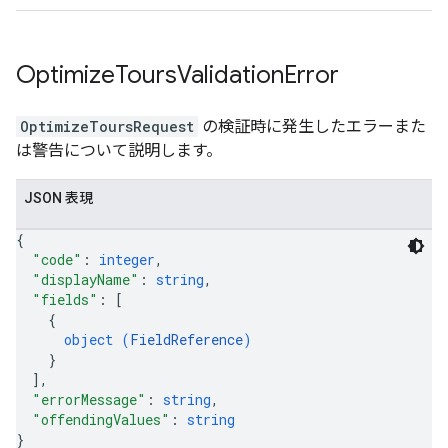
Optimize
Tours
Validation
Error
OptimizeToursRequest
の検証時に発生したエラーまた
は警告について説明します。
JSON 表現
{
"code"
: 
integer
,
"displayName"
: 
string
,
"fields"
: 
[
{
object (
FieldReference
)
}
]
,
"errorMessage"
: 
string
,
"offendingValues"
: 
string
}