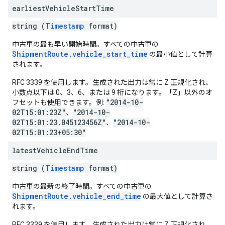
earliest
Vehicle
Start
Time
string (
Timestamp
format)
中古車の最も早い開始時間。すべての中古車の
ShipmentRoute.vehicle_start_time
の最小値として計算
されます。
RFC 3339 を使用します。生成された出力は常に Z 正規化され、
小数点以下は 0、3、6、または 9 桁になります。「Z」以外のオ
"2014-10-
フセットも使用できます。例:
02T15:01:23Z"
"2014-10-
、
02T15:01:23.045123456Z"
"2014-10-
、
02T15:01:23+05:30"
latest
Vehicle
End
Time
string (
Timestamp
format)
中古車の最新の終了時間。すべての中古車の
ShipmentRoute.vehicle_end_time
の最大値として計算さ
れます。
RFC 3339 を使用します。生成された出力は常に Z 正規化され、