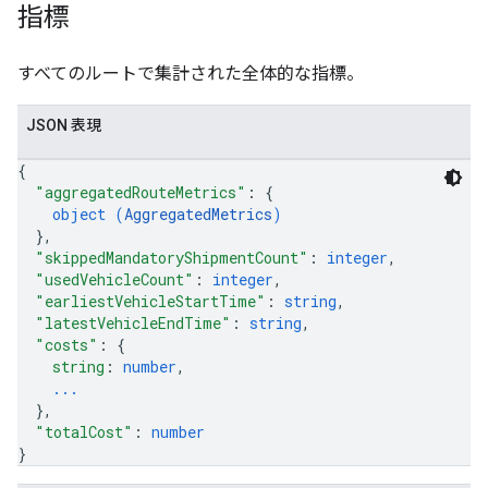
指標
すべてのルートで集計された全体的な指標。
JSON 表現
{
"aggregatedRouteMetrics"
: 
{
object (
AggregatedMetrics
)
}
,
"skippedMandatoryShipmentCount"
: 
integer
,
"usedVehicleCount"
: 
integer
,
"earliestVehicleStartTime"
: 
string
,
"latestVehicleEndTime"
: 
string
,
"costs"
: 
{
string
: 
number
,
...
}
,
"totalCost"
: 
number
}