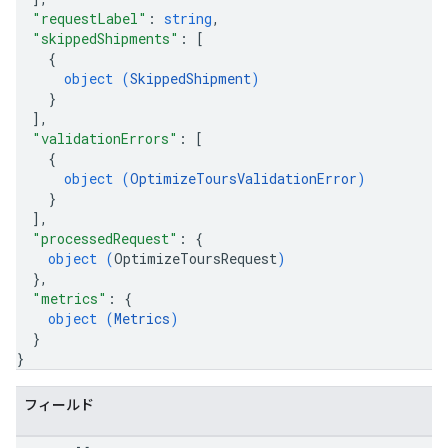
"requestLabel"
: 
string
,
"skippedShipments"
: 
[
{
object (
SkippedShipment
)
}
]
,
"validationErrors"
: 
[
{
object (
OptimizeToursValidationError
)
}
]
,
"processedRequest"
: 
{
object (
OptimizeToursRequest
)
}
,
"metrics"
: 
{
object (
Metrics
)
}
}
フィールド