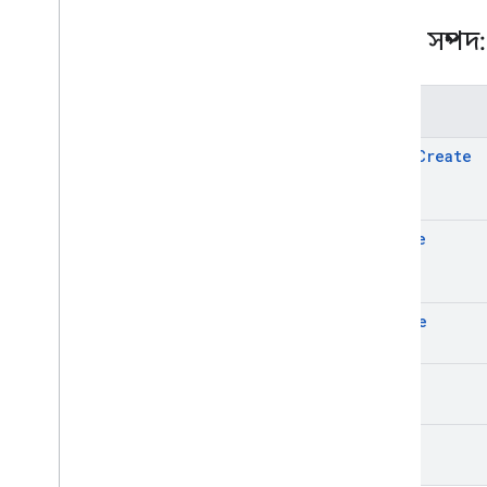
REST সম্পদ
পদ্ধতি
batch
Create
create
delete
get
list