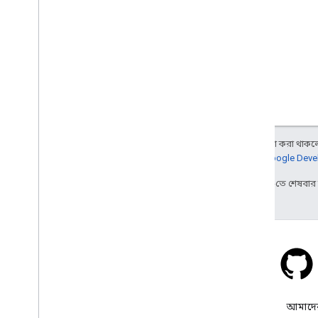
অন্য কিছু উল্লেখ না করা থাকলে,
আরও জানতে,
Google Devel
2025-08-29 UTC-তে শেষবা
স্ট্যাক ওভারফ্লো
google-maps ট্যাগের অধীনে
আমাদের