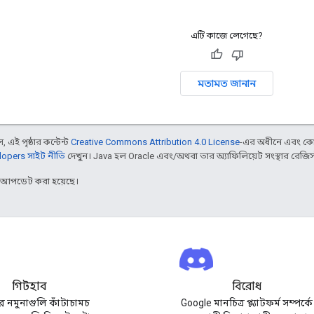
এটি কাজে লেগেছে?
মতামত জানান
 এই পৃষ্ঠার কন্টেন্ট
Creative Commons Attribution 4.0 License
-এর অধীনে এবং কো
opers সাইট নীতি
দেখুন। Java হল Oracle এবং/অথবা তার অ্যাফিলিয়েট সংস্থার রেজিস্টার
র আপডেট করা হয়েছে।
গিটহাব
বিরোধ
 নমুনাগুলি কাঁটাচামচ
Google মানচিত্র প্ল্যাটফর্ম সম্পর্কে