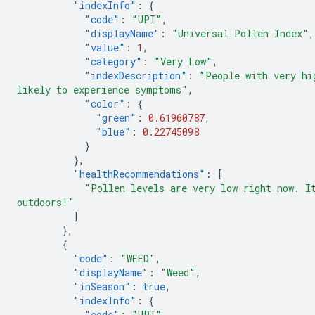
"indexInfo"
:
{
"code"
:
"UPI"
,
"displayName"
:
"Universal Pollen Index"
,
"value"
:
1
,
"category"
:
"Very Low"
,
"indexDescription"
:
"People with very hi
likely to experience symptoms"
,
"color"
:
{
"green"
:
0.61960787
,
"blue"
:
0.22745098
}
},
"healthRecommendations"
:
[
"Pollen levels are very low right now. I
outdoors!"
]
},
{
"code"
:
"WEED"
,
"displayName"
:
"Weed"
,
"inSeason"
:
true
,
"indexInfo"
:
{
"code"
:
"UPI"
,