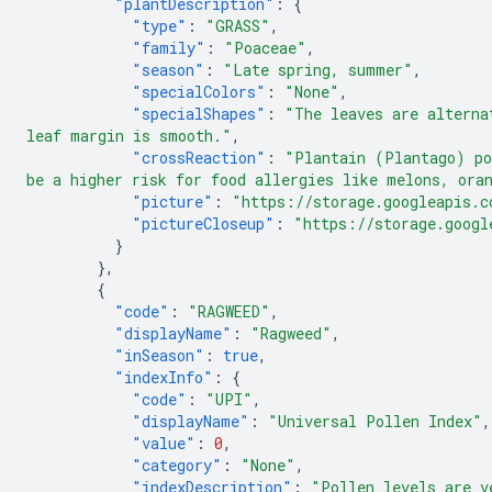
"plantDescription"
:
{
"type"
:
"GRASS"
,
"family"
:
"Poaceae"
,
"season"
:
"Late spring, summer"
,
"specialColors"
:
"None"
,
"specialShapes"
:
"The leaves are alterna
leaf margin is smooth."
,
"crossReaction"
:
"Plantain (Plantago) po
be a higher risk for food allergies like melons, ora
"picture"
:
"https://storage.googleapis.c
"pictureCloseup"
:
"https://storage.googl
}
},
{
"code"
:
"RAGWEED"
,
"displayName"
:
"Ragweed"
,
"inSeason"
:
true
,
"indexInfo"
:
{
"code"
:
"UPI"
,
"displayName"
:
"Universal Pollen Index"
,
"value"
:
0
,
"category"
:
"None"
,
"indexDescription"
:
"Pollen levels are v