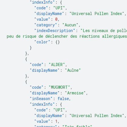
"indexInfo"
:
{
"code"
:
"UPI"
,
"displayName"
:
"Universal Pollen Index"
,
"value"
:
0
,
"category"
:
"Aucun"
,
"indexDescription"
:
"Les niveaux de poll
peu de risque de déclencher des réactions allergique
"color"
:
{}
}
},
{
"code"
:
"ALDER"
,
"displayName"
:
"Aulne"
},
{
"code"
:
"MUGWORT"
,
"displayName"
:
"Armoise"
,
"inSeason"
:
false
,
"indexInfo"
:
{
"code"
:
"UPI"
,
"displayName"
:
"Universal Pollen Index"
,
"value"
:
1
,
"category"
:
"Très faible"
,