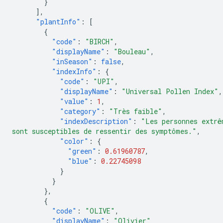
}
],
"plantInfo"
:
[
{
"code"
:
"BIRCH"
,
"displayName"
:
"Bouleau"
,
"inSeason"
:
false
,
"indexInfo"
:
{
"code"
:
"UPI"
,
"displayName"
:
"Universal Pollen Index"
,
"value"
:
1
,
"category"
:
"Très faible"
,
"indexDescription"
:
"Les personnes extrê
sont susceptibles de ressentir des symptômes."
,
"color"
:
{
"green"
:
0.61960787
,
"blue"
:
0.22745098
}
}
},
{
"code"
:
"OLIVE"
,
"displayName"
:
"Olivier"