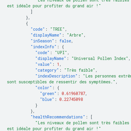
est idéale pour profiter du grand air !"
]
},
{
"code"
:
"TREE"
,
"displayName"
:
"Arbre"
,
"inSeason"
:
false
,
"indexInfo"
:
{
"code"
:
"UPI"
,
"displayName"
:
"Universal Pollen Index"
,
"value"
:
1
,
"category"
:
"Très faible"
,
"indexDescription"
:
"Les personnes extrê
sont susceptibles de ressentir des symptômes."
,
"color"
:
{
"green"
:
0.61960787
,
"blue"
:
0.22745098
}
},
"healthRecommendations"
:
[
"Les niveaux de pollen sont très faibles
est idéale pour profiter du grand air !"