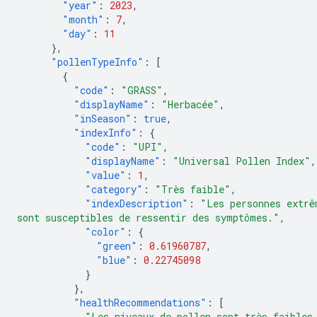
"year"
:
2023
,
"month"
:
7
,
"day"
:
11
},
"pollenTypeInfo"
:
[
{
"code"
:
"GRASS"
,
"displayName"
:
"Herbacée"
,
"inSeason"
:
true
,
"indexInfo"
:
{
"code"
:
"UPI"
,
"displayName"
:
"Universal Pollen Index"
,
"value"
:
1
,
"category"
:
"Très faible"
,
"indexDescription"
:
"Les personnes extrê
sont susceptibles de ressentir des symptômes."
,
"color"
:
{
"green"
:
0.61960787
,
"blue"
:
0.22745098
}
},
"healthRecommendations"
:
[
"Les niveaux de pollen sont très faibles