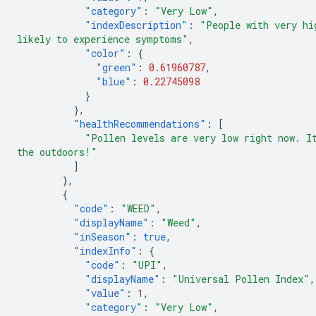
"category"
:
"Very Low"
,
"indexDescription"
:
"People with very hi
likely to experience symptoms"
,
"color"
:
{
"green"
:
0.61960787
,
"blue"
:
0.22745098
}
},
"healthRecommendations"
:
[
"Pollen levels are very low right now. I
the outdoors!"
]
},
{
"code"
:
"WEED"
,
"displayName"
:
"Weed"
,
"inSeason"
:
true
,
"indexInfo"
:
{
"code"
:
"UPI"
,
"displayName"
:
"Universal Pollen Index"
,
"value"
:
1
,
"category"
:
"Very Low"
,