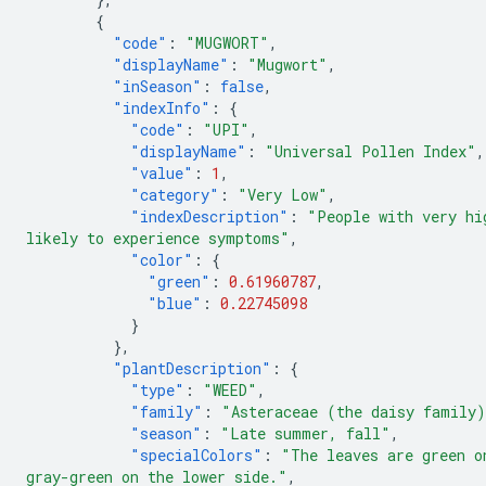
{
"code"
:
"MUGWORT"
,
"displayName"
:
"Mugwort"
,
"inSeason"
:
false
,
"indexInfo"
:
{
"code"
:
"UPI"
,
"displayName"
:
"Universal Pollen Index"
,
"value"
:
1
,
"category"
:
"Very Low"
,
"indexDescription"
:
"People with very hi
likely to experience symptoms"
,
"color"
:
{
"green"
:
0.61960787
,
"blue"
:
0.22745098
}
},
"plantDescription"
:
{
"type"
:
"WEED"
,
"family"
:
"Asteraceae (the daisy family
"season"
:
"Late summer, fall"
,
"specialColors"
:
"The leaves are green o
gray-green on the lower side."
,