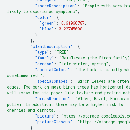
"indexDescription"
:
"People with very hi
likely to experience symptoms"
,
"color"
:
{
"green"
:
0.61960787
,
"blue"
:
0.22745098
}
},
"plantDescription"
:
{
"type"
:
"TREE"
,
"family"
:
"Betulaceae (the Birch family
"season"
:
"Late winter, spring"
,
"specialColors"
:
"The bark is usually wh
sometimes red."
,
"specialShapes"
:
"Birch leaves are often
edges. The bark on most birch trees has horizontal d
well-known for its paper-like texture and peeling na
"crossReaction"
:
"Alder, Hazel, Hornbeam
pollen. In addition, there may be a higher risk for 
cherries and carrots."
,
"picture"
:
"https://storage.googleapis.c
"pictureCloseup"
:
"https://storage.googl
}