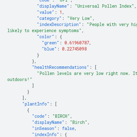
"displayName"
:
"Universal Pollen Index"
,
"value"
:
1
,
"category"
:
"Very Low"
,
"indexDescription"
:
"People with very hi
likely to experience symptoms"
,
"color"
:
{
"green"
:
0.61960787
,
"blue"
:
0.22745098
}
},
"healthRecommendations"
:
[
"Pollen levels are very low right now. I
outdoors!"
]
}
],
"plantInfo"
:
[
{
"code"
:
"BIRCH"
,
"displayName"
:
"Birch"
,
"inSeason"
:
false
,
"indexInfo"
:
{