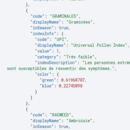
},
{
"code"
:
"GRAMINALES"
,
"displayName"
:
"Graminées"
,
"inSeason"
:
true
,
"indexInfo"
:
{
"code"
:
"UPI"
,
"displayName"
:
"Universal Pollen Index"
,
"value"
:
1
,
"category"
:
"Très faible"
,
"indexDescription"
:
"Les personnes extrê
sont susceptibles de ressentir des symptômes."
,
"color"
:
{
"green"
:
0.61960787
,
"blue"
:
0.22745098
}
}
},
{
"code"
:
"RAGWEED"
,
"displayName"
:
"Ambroisie"
,
"inSeason"
:
true
,