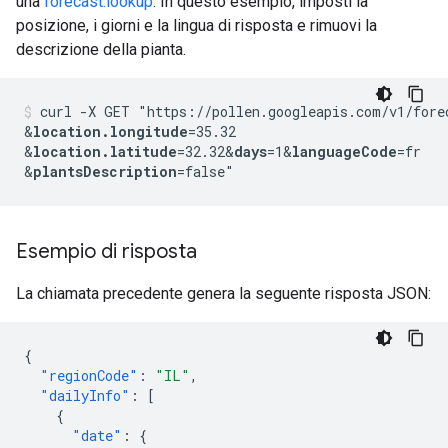
una
forecast:lookup
. In questo esempio, imposti la
posizione, i giorni e la lingua di risposta e rimuovi la
descrizione della pianta.
curl -X GET "https://pollen.googleapis.com/v1/fore
&
location.longitude
=35.32
&
location.latitude
=32.32
&
days
=1
&
languageCode
=fr
&
plantsDescription
Esempio di risposta
La chiamata precedente genera la seguente risposta JSON:
{
"regionCode"
:
"IL"
,
"dailyInfo"
:
[
{
"date"
:
{