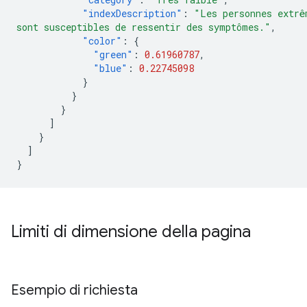
"indexDescription"
:
"Les personnes extrê
sont susceptibles de ressentir des symptômes."
,
"color"
:
{
"green"
:
0.61960787
,
"blue"
:
0.22745098
}
}
}
]
}
]
}
Limiti di dimensione della pagina
Esempio di richiesta