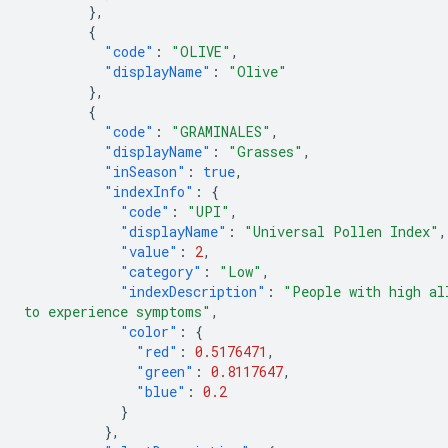
},
{
"code"
:
"OLIVE"
,
"displayName"
:
"Olive"
},
{
"code"
:
"GRAMINALES"
,
"displayName"
:
"Grasses"
,
"inSeason"
:
true
,
"indexInfo"
:
{
"code"
:
"UPI"
,
"displayName"
:
"Universal Pollen Index"
,
"value"
:
2
,
"category"
:
"Low"
,
"indexDescription"
:
"People with high al
to experience symptoms"
,
"color"
:
{
"red"
:
0.5176471
,
"green"
:
0.8117647
,
"blue"
:
0.2
}
},