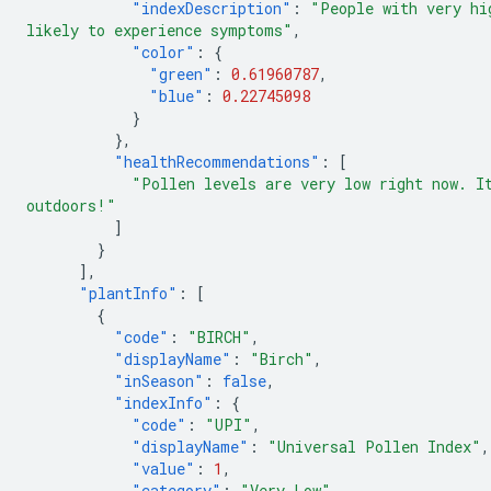
"indexDescription"
:
"People with very hi
likely to experience symptoms"
,
"color"
:
{
"green"
:
0.61960787
,
"blue"
:
0.22745098
}
},
"healthRecommendations"
:
[
"Pollen levels are very low right now. I
outdoors!"
]
}
],
"plantInfo"
:
[
{
"code"
:
"BIRCH"
,
"displayName"
:
"Birch"
,
"inSeason"
:
false
,
"indexInfo"
:
{
"code"
:
"UPI"
,
"displayName"
:
"Universal Pollen Index"
,
"value"
:
1
,
"category"
:
"Very Low"
,