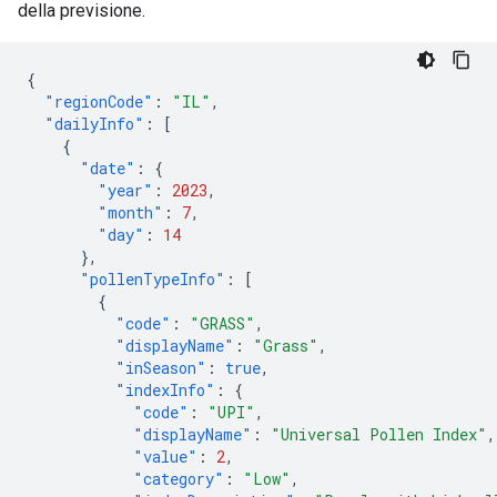
della previsione.
{
"regionCode"
:
"IL"
,
"dailyInfo"
:
[
{
"date"
:
{
"year"
:
2023
,
"month"
:
7
,
"day"
:
14
},
"pollenTypeInfo"
:
[
{
"code"
:
"GRASS"
,
"displayName"
:
"Grass"
,
"inSeason"
:
true
,
"indexInfo"
:
{
"code"
:
"UPI"
,
"displayName"
:
"Universal Pollen Index"
,
"value"
:
2
,
"category"
:
"Low"
,