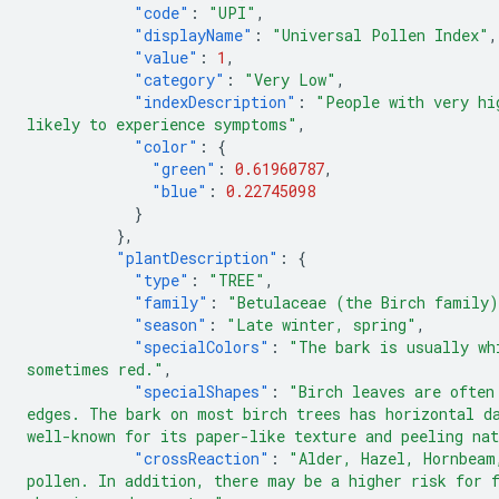
"code"
:
"UPI"
,
"displayName"
:
"Universal Pollen Index"
,
"value"
:
1
,
"category"
:
"Very Low"
,
"indexDescription"
:
"People with very hi
likely to experience symptoms"
,
"color"
:
{
"green"
:
0.61960787
,
"blue"
:
0.22745098
}
},
"plantDescription"
:
{
"type"
:
"TREE"
,
"family"
:
"Betulaceae (the Birch family
"season"
:
"Late winter, spring"
,
"specialColors"
:
"The bark is usually wh
sometimes red."
,
"specialShapes"
:
"Birch leaves are often
edges. The bark on most birch trees has horizontal d
well-known for its paper-like texture and peeling na
"crossReaction"
:
"Alder, Hazel, Hornbeam
pollen. In addition, there may be a higher risk for 