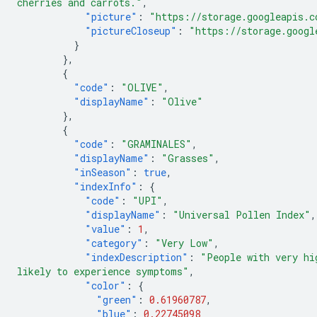
cherries and carrots."
,
"picture"
:
"https://storage.googleapis.c
"pictureCloseup"
:
"https://storage.googl
}
},
{
"code"
:
"OLIVE"
,
"displayName"
:
"Olive"
},
{
"code"
:
"GRAMINALES"
,
"displayName"
:
"Grasses"
,
"inSeason"
:
true
,
"indexInfo"
:
{
"code"
:
"UPI"
,
"displayName"
:
"Universal Pollen Index"
,
"value"
:
1
,
"category"
:
"Very Low"
,
"indexDescription"
:
"People with very hi
likely to experience symptoms"
,
"color"
:
{
"green"
:
0.61960787
,
"blue"
:
0.22745098