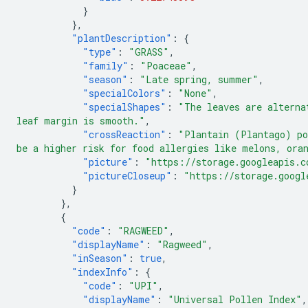
}
},
"plantDescription"
:
{
"type"
:
"GRASS"
,
"family"
:
"Poaceae"
,
"season"
:
"Late spring, summer"
,
"specialColors"
:
"None"
,
"specialShapes"
:
"The leaves are alterna
leaf margin is smooth."
,
"crossReaction"
:
"Plantain (Plantago) po
be a higher risk for food allergies like melons, ora
"picture"
:
"https://storage.googleapis.c
"pictureCloseup"
:
"https://storage.googl
}
},
{
"code"
:
"RAGWEED"
,
"displayName"
:
"Ragweed"
,
"inSeason"
:
true
,
"indexInfo"
:
{
"code"
:
"UPI"
,
"displayName"
:
"Universal Pollen Index"
,