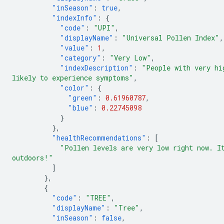
"inSeason"
:
true
,
"indexInfo"
:
{
"code"
:
"UPI"
,
"displayName"
:
"Universal Pollen Index"
,
"value"
:
1
,
"category"
:
"Very Low"
,
"indexDescription"
:
"People with very hi
likely to experience symptoms"
,
"color"
:
{
"green"
:
0.61960787
,
"blue"
:
0.22745098
}
},
"healthRecommendations"
:
[
"Pollen levels are very low right now. I
outdoors!"
]
},
{
"code"
:
"TREE"
,
"displayName"
:
"Tree"
,
"inSeason"
:
false
,