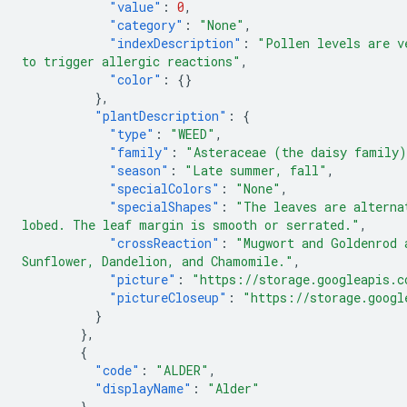
"value"
:
0
,
"category"
:
"None"
,
"indexDescription"
:
"Pollen levels are v
to trigger allergic reactions"
,
"color"
:
{}
},
"plantDescription"
:
{
"type"
:
"WEED"
,
"family"
:
"Asteraceae (the daisy family
"season"
:
"Late summer, fall"
,
"specialColors"
:
"None"
,
"specialShapes"
:
"The leaves are alterna
lobed. The leaf margin is smooth or serrated."
,
"crossReaction"
:
"Mugwort and Goldenrod 
Sunflower, Dandelion, and Chamomile."
,
"picture"
:
"https://storage.googleapis.c
"pictureCloseup"
:
"https://storage.googl
}
},
{
"code"
:
"ALDER"
,
"displayName"
:
"Alder"
},