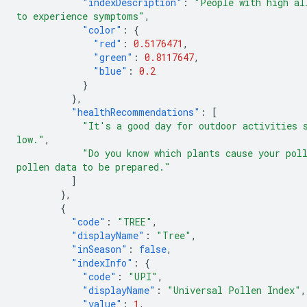
"indexDescription"
:
"People with high al
to experience symptoms"
,
"color"
:
{
"red"
:
0.5176471
,
"green"
:
0.8117647
,
"blue"
:
0.2
}
},
"healthRecommendations"
:
[
"It's a good day for outdoor activities 
low."
,
"Do you know which plants cause your pol
pollen data to be prepared."
]
},
{
"code"
:
"TREE"
,
"displayName"
:
"Tree"
,
"inSeason"
:
false
,
"indexInfo"
:
{
"code"
:
"UPI"
,
"displayName"
:
"Universal Pollen Index"
,
"value"
:
1
,