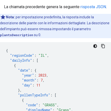
La chiamata precedente genera la seguente
risposta JSON
.
Nota:
per impostazione predefinita, la risposta include la
descrizione delle piante con le informazioni dettagliate. La descrizione
dell'impianto può essere rimossa impostando il parametro
plantsDescription
su 0.
{
"regionCode"
:
"IL"
,
"dailyInfo"
:
[
{
"date"
:
{
"year"
:
2023
,
"month"
:
7
,
"day"
:
11
},
"pollenTypeInfo"
:
[
{
"code"
:
"GRASS"
,
"displayName"
:
"Grass"
,