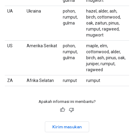
gulma
mugwort
UA
Ukraina
pohon,
hazel, alder, ash,
rumput,
birch, cottonwood,
gulma
oak, zaitun, pinus,
rumput, ragweed,
mugwort
US
Amerika Serikat
pohon,
maple, elm,
rumput,
cottonwood, alder,
gulma
birch, ash, pinus, oak,
juniper, rumput,
ragweed
ZA
Afrika Selatan
rumput
rumput
Apakah informasi ini membantu?
Kirim masukan