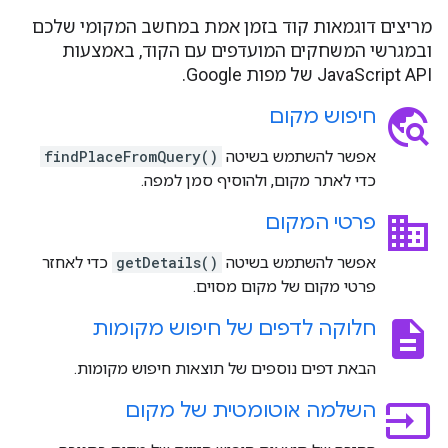
מריצים דוגמאות קוד בזמן אמת במחשב המקומי שלכם
ובמגרשי המשחקים המועדפים עם הקוד, באמצעות
JavaScript API של מפות Google.
travel_explore
חיפוש מקום
אפשר להשתמש בשיטה
findPlaceFromQuery()
כדי לאתר מקום, ולהוסיף סמן למפה.
business
פרטי המקום
אפשר להשתמש בשיטה
getDetails()
כדי לאחזר
פרטי מקום של מקום מסוים.
description
חלוקה לדפים של חיפוש מקומות
הבאת דפים נוספים של תוצאות חיפוש מקומות.
input
השלמה אוטומטית של מקום