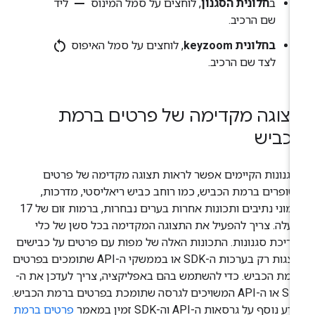
remove
ב
חלונית הסגנון
, לוחצים על סמל המינוס
ליד
שם הרכיב.
restart_alt
בחלונית keyzoom
, לוחצים על סמל האיפוס
לצד שם הרכיב.
צוגה מקדימה של פרטים ברמת
כביש
גנונות הקיימים אפשר לראות תצוגה מקדימה של פרטים
ופרים ברמת הכביש, כמו רוחב כביש ריאליסטי, מדרכות,
סימוני נתיבים ותכונות אחרות בערים נבחרות, ברמות זום של 17
עלה. צריך להפעיל את התצוגה המקדימה בכל סשן של כלי
ריכת סגנונות. התכונות האלה של מפות עם פרטים על כבישים
מוצגות רק בערכות ה-SDK או בממשקי ה-API שתומכים בפרטים
מת הכביש. כדי להשתמש בהם באפליקציה, צריך לעדכן את ה-
SDK או ה-API המשויכים לגרסה שתומכת בפרטים ברמת הכביש.
ע נוסף על גרסאות ה-API וה-SDK זמין במאמר
פרטים ברמת