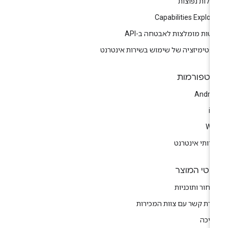
לות נפוצות
Capabilities Explor
טות מומלצות לאבטחה ב-API
פטימיזציה של שימוש בשירות אינטרנט
לטפורמות
Andro
i
We
רותי אינטרנט
רטי המוצר
חור ותוכניות
ירת קשר עם צוות המכירות
יכה