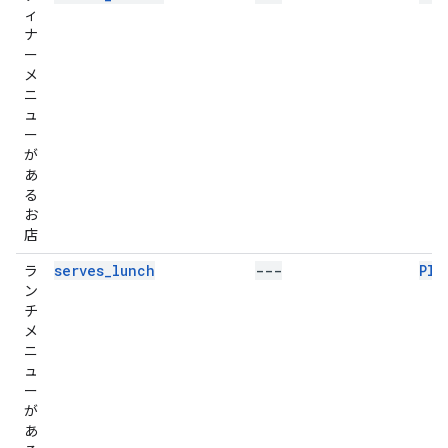
ィ
ナ
ー
メ
ニ
ュ
ー
が
あ
る
お
店
serves_lunch
---
Pla
ラ
ン
チ
メ
ニ
ュ
ー
が
あ