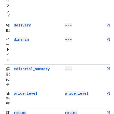
ク
ア
ッ
プ
delivery
---
Pla
宅
配
dine_in
---
Pla
イ
ー
ト
イ
ン
editorial_summary
---
Pla
解
説
記
事
price_level
price_level
Pla
価
格
帯
rating
rating
Pla
評