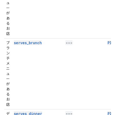
ュ
ー
が
あ
る
お
店
serves_brunch
---
Pla
ブ
ラ
ン
チ
メ
ニ
ュ
ー
が
あ
る
お
店
serves_dinner
---
Pla
デ