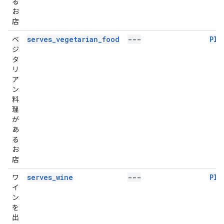
る
お
店
serves_vegetarian_food
---
Pla
ベ
ジ
タ
リ
ア
ン
料
理
が
あ
る
お
店
serves_wine
---
Pla
ワ
イ
ン
を
出