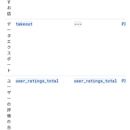
す
お
店
takeout
---
Pla
デ
ー
タ
エ
ク
ス
ポ
ー
ト
user_ratings_total
user_ratings_total
Pla
ユ
ー
ザ
ー
の
評
価
の
合