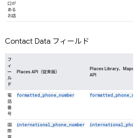
口が
ある
お店
Contact Data フィールド
フ
ィ
Places Library、Maps J
ー
Places API（従来版）
API
ル
ド
formatted_phone_number
formatted_phone_nu
電
話
番
号
international_phone_number
international_phon
国
際
電