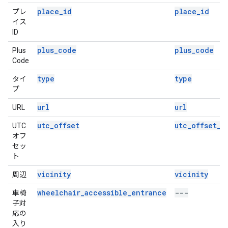
place_id
place_id
プレ
イス
ID
plus_code
plus_code
Plus
Code
type
type
タイ
プ
url
url
URL
utc_offset
utc_offset_m
UTC
オフ
セッ
ト
vicinity
vicinity
周辺
wheelchair_accessible_entrance
---
車椅
子対
応の
入り