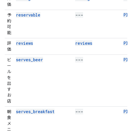
価
reservable
---
Pla
予
約
可
能
reviews
reviews
Pla
評
価
serves_beer
---
Pla
ビ
ー
ル
を
出
す
お
店
serves_breakfast
---
Pla
朝
食
メ
ニ