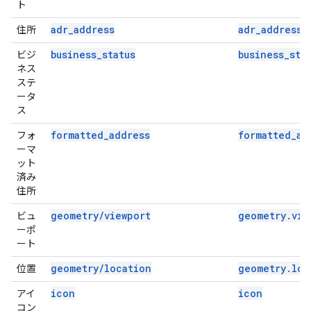
ト
adr_address
adr_address
住所
business_status
business_sta
ビジ
ネス
ステ
ータ
ス
formatted_address
formatted_ad
フォ
ーマ
ット
済み
住所
geometry/viewport
geometry.vie
ビュ
ーポ
ート
geometry/location
geometry.loc
位置
icon
icon
アイ
コン