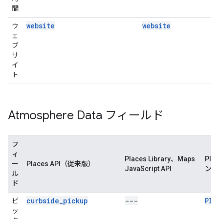
間
website
website
ウ
ェ
ブ
サ
イ
ト
Atmosphere Data フィールド
フ
ィ
Places Library、Maps
Pla
ー
Places API（従来版）
JavaScript API
ン）
ル
ド
curbside_pickup
---
Pla
ピ
ッ