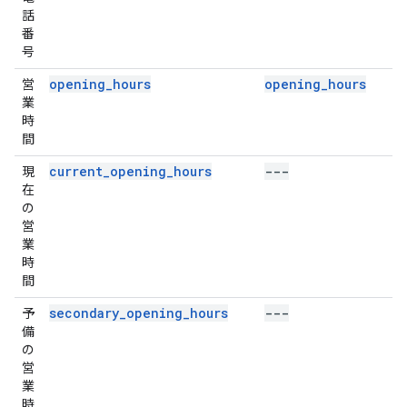
話
番
号
opening_hours
opening_hours
営
業
時
間
current_opening_hours
---
現
在
の
営
業
時
間
secondary_opening_hours
---
予
備
の
営
業
時