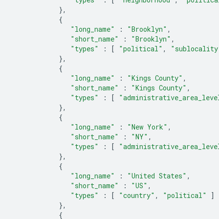
},
{
"long_name"
:
"Brooklyn"
,
"short_name"
:
"Brooklyn"
,
"types"
:
[
"political"
,
"sublocality
},
{
"long_name"
:
"Kings County"
,
"short_name"
:
"Kings County"
,
"types"
:
[
"administrative_area_leve
},
{
"long_name"
:
"New York"
,
"short_name"
:
"NY"
,
"types"
:
[
"administrative_area_leve
},
{
"long_name"
:
"United States"
,
"short_name"
:
"US"
,
"types"
:
[
"country"
,
"political"
]
},
{