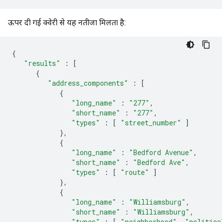
ऊपर दी गई क्वेरी से यह नतीजा मिलता है:
{
"results"
:
[
{
"address_components"
:
[
{
"long_name"
:
"277"
,
"short_name"
:
"277"
,
"types"
:
[
"street_number"
]
},
{
"long_name"
:
"Bedford Avenue"
,
"short_name"
:
"Bedford Ave"
,
"types"
:
[
"route"
]
},
{
"long_name"
:
"Williamsburg"
,
"short_name"
:
"Williamsburg"
,
"types"
:
[
"neighborhood"
,
"politica