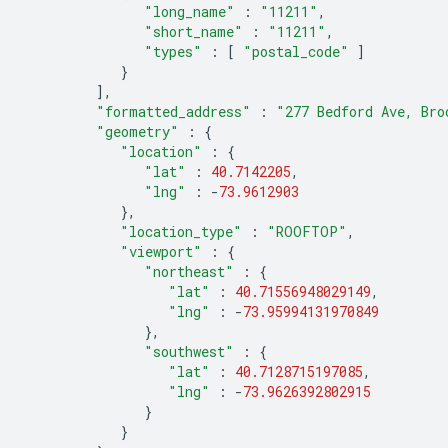
"long_name"
:
"11211"
,
"short_name"
:
"11211"
,
"types"
:
[
"postal_code"
]
}
],
"formatted_address"
:
"277 Bedford Ave, Bro
"geometry"
:
{
"location"
:
{
"lat"
:
40.7142205
,
"lng"
:
-
73.9612903
},
"location_type"
:
"ROOFTOP"
,
"viewport"
:
{
"northeast"
:
{
"lat"
:
40.71556948029149
,
"lng"
:
-
73.95994131970849
},
"southwest"
:
{
"lat"
:
40.7128715197085
,
"lng"
:
-
73.9626392802915
}
}